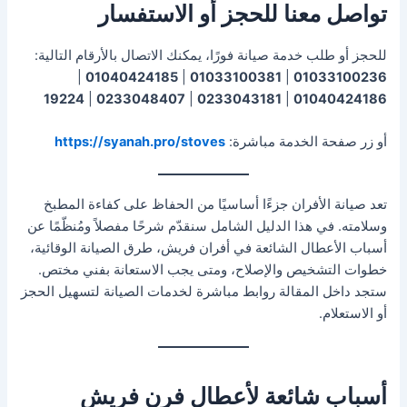
تواصل معنا للحجز أو الاستفسار
للحجز أو طلب خدمة صيانة فورًا، يمكنك الاتصال بالأرقام التالية:
|
01040424185
|
01033100381
|
01033100236
19224
|
0233048407
|
0233043181
|
01040424186
أو زر صفحة الخدمة مباشرة:
https://syanah.pro/stoves
تعد صيانة الأفران جزءًا أساسيًا من الحفاظ على كفاءة المطبخ
وسلامته. في هذا الدليل الشامل سنقدّم شرحًا مفصلاً ومُنظّمًا عن
أسباب الأعطال الشائعة في أفران فريش، طرق الصيانة الوقائية،
خطوات التشخيص والإصلاح، ومتى يجب الاستعانة بفني مختص.
ستجد داخل المقالة روابط مباشرة لخدمات الصيانة لتسهيل الحجز
أو الاستعلام.
أسباب شائعة لأعطال فرن فريش