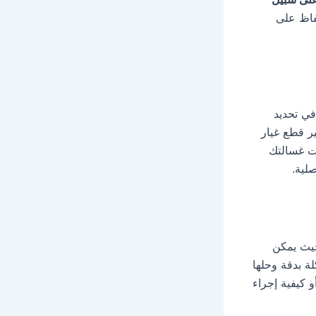
فاظ على
ي تحديد
ر قطع غيار
ت غسالتك
لية.
ث يمكن
 بدقة وحلها
 كيفية إجراء