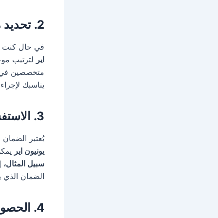
2. تحديد موعد زيارة فني الصيانة
في حال كنت بح
اير
لترتيب موع
متخصصين في م
يناسبك لإجراء 
3. الاستفسار عن الضمانات
يُعتبر الضمان 
يونيون اير
يمكن
سبيل المثال،
إذ
الضمان الذي 
4. الحصول على مشورة تقنية