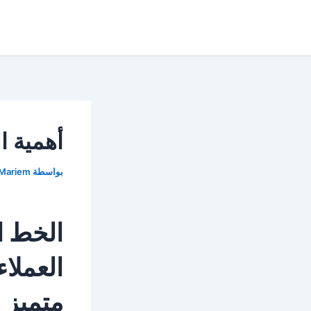
خطي
لى
لمحتوى
أهمية ال
بواسطة
Mariem
الخط ا
العملاء
متميز