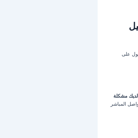
يل
صول على
لديك مشكلة
اصل المباشر