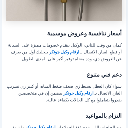
أسعار تنافسية وعروض موسمية
كمان من وقت للتاني، الوكيل بيقدم خصومات مميزة على الصيانة
أو قطع الغيار. الاتصال بـ
ارقام وكيل جونكر
بيخليك أول من يعرف
عن العروض دي، وده معناه توفير أكبر على المدى الطويل.
دعم فني متنوع
سواء كان العطل بسيط زي ضعف ضغط المياه، أو كبير زي تسريب
الغاز، الاتصال بـ
ارقام وكيل جونكر
بيضمن إن في متخصصين
يقدروا يتعاملوا مع كل الحالات بكفاءة عالية.
التزام بالمواعيد
من الحاجات اللي بتدي ثقة للعملاء إن
ارقام وكيل جونكر
ملتزمة