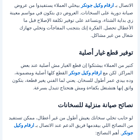
الاتصال بـ
ارقام وكيل جونكر
بيخلي العملاء يستفيدوا من عروض
صيانة دورية على السخانات. العروض دي بتكون في مواسم معينة
زي بداية الشتاء، وبتساعد على توفير تكلفة الإصلاح قبل ما
الأعطال تحصل. الفكرة إنك بتتجنب المفاجآت وتخلي جهازك
شغال من غير مشاكل.
توفير قطع غيار أصلية
كتير من العملاء بيشتكوا إن قطع الغيار مش أصلية عند بعض
المراكز. لكن مع
ارقام وكيل جونكر
القطع كلها أصلية ومضمونة،
وده بيدي عمر أطول للسخان. يعني لما الفني يغير قطعة، بتكون
واثق إنها هتشتغل بكفاءة ومش هتحتاج تتبدل بسرعة.
نصائح صيانة منزلية للسخانات
لو حابب تخلي سخانك يعيش أطول من غير أعطال، ممكن تستفيد
من النصائح اللي بيقدمها فريق الدعم عند الاتصال بـ
ارقام وكيل
جونكر
. أهم النصائح: