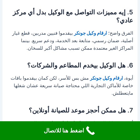
5. إيه مميزات التواصل مع الوكيل بدل أي مركز
عادي؟
الفرق واضح؛
ارقام وكيل جونكر
بيقدموا فنيين مدربين، قطع غيار
أصلية، ضمان رسمي، متابعة بعد الخدمة، ودعم سريع. بينما
المراكز الغير معتمدة ممكن تسبب مشاكل أكبر للسخان.
6. هل الوكيل بيخدم المطاعم والشركات؟
أيوة،
ارقام وكيل جونكر
مش بس للأسر، لكن كمان بيقدموا باقات
خاصة للأماكن التجارية اللي محتاجة صيانة سريعة عشان شغلها
مايتعطلش.
7. هل ممكن أحجز موعد للصيانة أونلاين؟
أكيد. من خلال الدخول على
ارقام وكيل جونكر
على الموقع، تقدر
اضغط هنا للاتصال
تحجز ميعاد بسهولة من غير ما تحتاج تتصل بالتليفون.