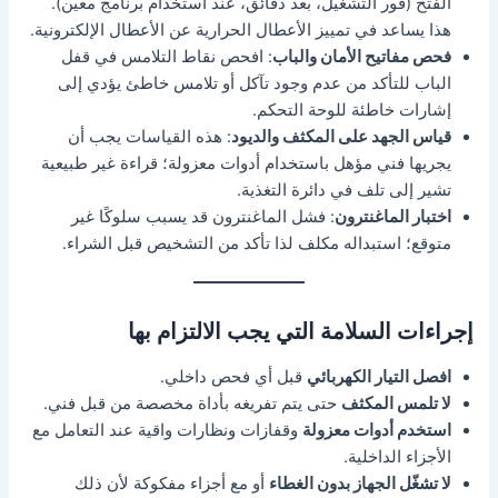
الفتح (فور التشغيل، بعد دقائق، عند استخدام برنامج معين).
هذا يساعد في تمييز الأعطال الحرارية عن الأعطال الإلكترونية.
فحص مفاتيح الأمان والباب
: افحص نقاط التلامس في قفل
الباب للتأكد من عدم وجود تآكل أو تلامس خاطئ يؤدي إلى
إشارات خاطئة للوحة التحكم.
قياس الجهد على المكثف والديود
: هذه القياسات يجب أن
يجريها فني مؤهل باستخدام أدوات معزولة؛ قراءة غير طبيعية
تشير إلى تلف في دائرة التغذية.
اختبار الماغنترون
: فشل الماغنترون قد يسبب سلوكًا غير
متوقع؛ استبداله مكلف لذا تأكد من التشخيص قبل الشراء.
إجراءات السلامة التي يجب الالتزام بها
افصل التيار الكهربائي
قبل أي فحص داخلي.
لا تلمس المكثف
حتى يتم تفريغه بأداة مخصصة من قبل فني.
استخدم أدوات معزولة
وقفازات ونظارات واقية عند التعامل مع
الأجزاء الداخلية.
لا تشغّل الجهاز بدون الغطاء
أو مع أجزاء مفكوكة لأن ذلك