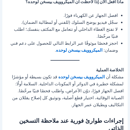
ماذا أفعل الآن إذا لاحظت أن الميكروويف بيسخن لوحده؟
افصل الجهاز عن الكهرباء فورًا.
سجّل فيديو يوضح السلوك (للفني أو لمطالبة الضمان).
لا تفتح الغطاء الداخلي أو تتعامل مع المكثف بنفسك؛ اطلب
فنيًا مرخّصًا.
احجز فحصًا موثوقًا عبر الرابط التالي للحصول على دعم فني
وضمان:
الميكروويف بيسخن لوحده
.
الخلاصة العملية
مشكلة أن
الميكروويف بيسخن لوحده
قد تكون بسيطة أو مؤشرًا
لمشكلة خطيرة في الدوائر أو المكونات الداخلية. السلامة أولًا:
افصل الجهاز فورًا، دوّن الأعراض، واطلب فحصًا فنيًا مرخّصًا.
الصيانة الوقائية، اختيار قطع أصلية، وتوثيق كل إصلاح يقللان من
التكاليف ويطيلان عمر الجهاز.
إجراءات طوارئ فورية عند ملاحظة التسخين
الذاتي