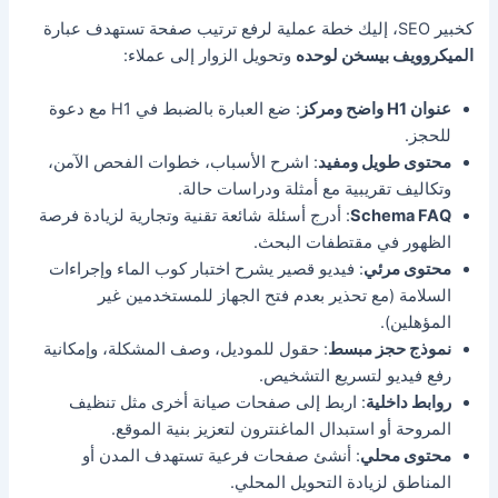
كخبير SEO، إليك خطة عملية لرفع ترتيب صفحة تستهدف عبارة
الميكروويف بيسخن لوحده
وتحويل الزوار إلى عملاء:
عنوان H1 واضح ومركز
: ضع العبارة بالضبط في H1 مع دعوة
للحجز.
محتوى طويل ومفيد
: اشرح الأسباب، خطوات الفحص الآمن،
وتكاليف تقريبية مع أمثلة ودراسات حالة.
Schema FAQ
: أدرج أسئلة شائعة تقنية وتجارية لزيادة فرصة
الظهور في مقتطفات البحث.
محتوى مرئي
: فيديو قصير يشرح اختبار كوب الماء وإجراءات
السلامة (مع تحذير بعدم فتح الجهاز للمستخدمين غير
المؤهلين).
نموذج حجز مبسط
: حقول للموديل، وصف المشكلة، وإمكانية
رفع فيديو لتسريع التشخيص.
روابط داخلية
: اربط إلى صفحات صيانة أخرى مثل تنظيف
المروحة أو استبدال الماغنترون لتعزيز بنية الموقع.
محتوى محلي
: أنشئ صفحات فرعية تستهدف المدن أو
المناطق لزيادة التحويل المحلي.