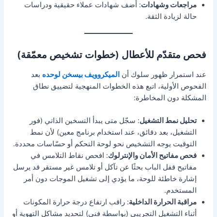
مراجعات وشهادات
: أضف شهادات عملاء حقيقية ودراسات
حالة لزيادة الثقة.
فحص متقدّم للأعطال (خطوات تشخيص معمّقة)
عند استمرار ظهور سلوك أن
الميكروويف بيسخن لوحده
بعد
الفحوص الأولية، اتبع هذه الخطوات المنهجية لتضييق نطاق
المشكلة دون المخاطرة:
تحليل نمط التشغيل
: سجّل متى يبدأ التسخين الذاتي (فور
التشغيل، بعد دقائق، عند استخدام برنامج معين) لأن نمط
التوقيت يوجه التشخيص نحو لوحة التحكم أو حسّاسات محددة.
فحص مفاتيح الأمان والإنترلوك
: افحص نقاط التلامس في
مفاتيح قفل الباب بحثًا عن تآكل أو تلامس غير مستقر قد يرسل
إشارة خاطئة للوحة، ما يؤدي إلى تشغيل الموجات دون أمر
المستخدم.
مراقبة الحرارة الداخلية
: راقب ارتفاع درجة حرارة المكونات
أثناء التشغيل التجريبي (بواسطة فني) لتحديد مشاكل التهوية أو