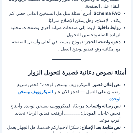
البقاء على الصفحة.
Schema FAQ
: أدرج أسئلة مثل هل التسخين الذاتي خطر، كم
يكلف الإصلاح، وهل يمكن الإصلاح منزليًا.
روابط داخلية
: اربط إلى صفحات صيانة أخرى وصفحات محلية
لزيادة الصلة وتحسين التحويل.
دعوة واضحة للحجز
: نموذج مبسط في أعلى وأسفل الصفحة
مع إمكانية رفع فيديو يوضح العطل.
أمثلة نصوص دعائية قصيرة لتحويل الزوار
نص إعلان قصير
: الميكروويف بيسخن لوحده؟ فحص سريع
وضمان على العمل — احجز الآن عبر
الميكروويف بيسخن
لوحده
.
نص رسالة واتساب
: مرحبًا، الميكروويف بيسخن لوحده وأحتاج
فحص عاجل. الموديل: _______. أرفقت فيديو. الرجاء تحديد
أقرب موعد.
نص متابعة بعد الإصلاح
: شكرًا لاختياركم خدمتنا. هل الجهاز يعمل