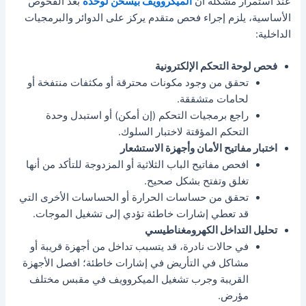
عند استمرار مشكلة أن
الميكروويف بيسخن لوحده
بعد الفحوص
الأساسية، يلزم إجراء فحص متقدم يركز على الدوائر والبرمجيات
الداخلية:
فحص لوحة التحكم الإلكترونية
تحقق من وجود مكونات محترقة أو مكثفات منتفخة أو
لحامات متشققة.
راجع برمجيات التحكم (إن أمكن) أو استبدل وحدة
التحكم المؤقتة لاختبار السلوك.
اختبار مفاتيح الأمان وأجهزة الاستشعار
افحص مفاتيح الباب الثلاثية أو المزدوجة للتأكد من أنها
تغلق وتفتح بشكل صحيح.
تحقق من حساسات الحرارة أو الحساسات الأخرى التي
قد تعطي إشارات خاطئة تؤدي إلى تشغيل الموجات.
تحليل التداخل الكهرومغناطيسي
في حالات نادرة، قد يتسبب تداخل من أجهزة قريبة أو
مشاكل في التأريض في إشارات خاطئة؛ افصل الأجهزة
القريبة وجرب تشغيل الميكروويف في مقبس مختلف
مؤرض.