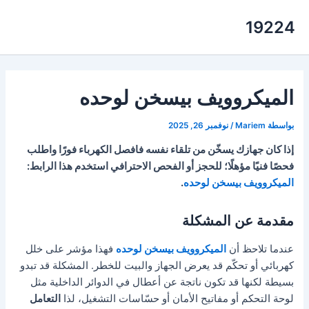
خطي
19224
لى
لمحتوى
الميكروويف بيسخن لوحده
بواسطة
Mariem
/
نوفمبر 26, 2025
إذا كان جهازك يسخّن من تلقاء نفسه فافصل الكهرباء فورًا واطلب
فحصًا فنيًا مؤهلًا؛ للحجز أو الفحص الاحترافي استخدم هذا الرابط:
الميكروويف بيسخن لوحده
.
مقدمة عن المشكلة
عندما تلاحظ أن
الميكروويف بيسخن لوحده
فهذا مؤشر على خلل
كهربائي أو تحكّم قد يعرض الجهاز والبيت للخطر. المشكلة قد تبدو
بسيطة لكنها قد تكون ناتجة عن أعطال في الدوائر الداخلية مثل
لوحة التحكم أو مفاتيح الأمان أو حسّاسات التشغيل، لذا
التعامل