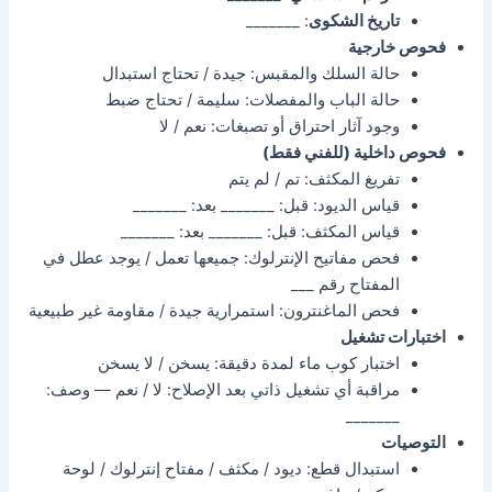
تاريخ الشكوى
: _______
فحوص خارجية
حالة السلك والمقبس: جيدة / تحتاج استبدال
حالة الباب والمفصلات: سليمة / تحتاج ضبط
وجود آثار احتراق أو تصبغات: نعم / لا
فحوص داخلية (للفني فقط)
تفريغ المكثف: تم / لم يتم
قياس الديود: قبل: _______ بعد: _______
قياس المكثف: قبل: _______ بعد: _______
فحص مفاتيح الإنترلوك: جميعها تعمل / يوجد عطل في
المفتاح رقم ___
فحص الماغنترون: استمرارية جيدة / مقاومة غير طبيعية
اختبارات تشغيل
اختبار كوب ماء لمدة دقيقة: يسخن / لا يسخن
مراقبة أي تشغيل ذاتي بعد الإصلاح: لا / نعم — وصف:
_______
التوصيات
استبدال قطع: ديود / مكثف / مفتاح إنترلوك / لوحة