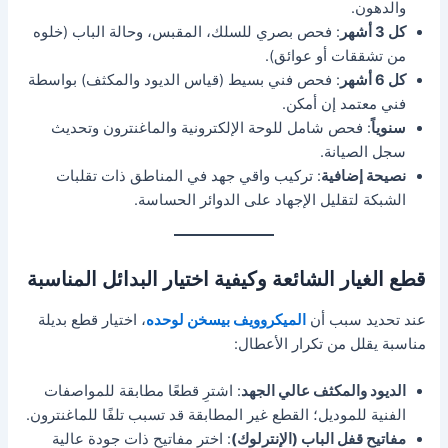
والدهون.
كل 3 أشهر
: فحص بصري للسلك، المقبس، وحالة الباب (خلوه
من تشققات أو عوائق).
كل 6 أشهر
: فحص فني بسيط (قياس الديود والمكثف) بواسطة
فني معتمد إن أمكن.
سنوياً
: فحص شامل للوحة الإلكترونية والماغنترون وتحديث
سجل الصيانة.
نصيحة إضافية
: تركيب واقي جهد في المناطق ذات تقلبات
الشبكة لتقليل الإجهاد على الدوائر الحساسة.
قطع الغيار الشائعة وكيفية اختيار البدائل المناسبة
عند تحديد سبب أن
الميكروويف بيسخن لوحده
، اختيار قطع بديلة
مناسبة يقلل من تكرار الأعطال:
الديود والمكثف عالي الجهد
: اشترِ قطعًا مطابقة للمواصفات
الفنية للموديل؛ القطع غير المطابقة قد تسبب تلفًا للماغنترون.
مفاتيح قفل الباب (الإنترلوك)
: اختر مفاتيح ذات جودة عالية