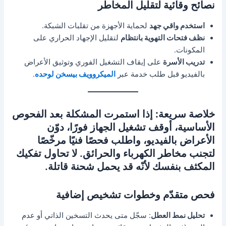
نصائح وقائية لتقليل المخاطر
استخدم واقي جهد
لحماية الأجهزة من تقلبات الشبكة.
نظف فتحات التهوية بانتظام
لتقليل الإجهاد الحراري على
المكونات.
تدريب الأسرة
على إيقاف التشغيل الفوري وتوثيق الأعراض
بالفيديو قبل طلب خدمة عبر
الميكروويف بيسخن لوحده
.
خلاصة سريعة:
إذا استمرت المشكلة بعد الفحوص
الأساسية، أوقف تشغيل الجهاز فورًا، دوّن
الأعراض بالفيديو، واطلب فحصًا فنيًا مرخّصًا
لتجنب مخاطر الكهرباء والحرائق.
لا تحاول تفكيك
المكثف بنفسك
لأنّه قد يحمل شحنة قاتلة.
فحص متقدّم وخطوات تشخيص إضافية
تحليل نمط العطل
: سجّل متى يحدث التسخين الذاتي أو عدم