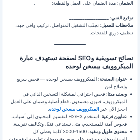
الضمان
: مدة الضمان على العمل والقطعة: _______.
توقيع الفني
: __________________
ملاحظات للعميل
: تجنّب التشغيل المتواصل، تركيب واقي جهد،
تنظيف دوري للفتحات.
نصائح تسويقية وSEO لصفحة تستهدف عبارة
الميكروويف بيسخن لوحده
عنوان الصفحة
: الميكروويف بيسخن لوحده — فحص سريع
وإصلاح آمن
وصف ميتا
: فحص احترافي لمشكلة التسخين الذاتي في
الميكروويف، فنيون معتمدون، قطع أصلية وضمان على العمل.
احجز الآن عبر
الميكروويف بيسخن لوحده
.
عناوين فرعية
: استخدم H2/H3 لتقسيم المحتوى إلى أسباب،
فحوص آمنة للمستخدم، متى تستدعي فنيًا، وتكاليف تقريبية.
محتوى طويل ومفيد
: 1500–3000 كلمة يغطي كل
السيناريوهات ويحتوي على صور وفيديوهات تعليمية لرفع وقت