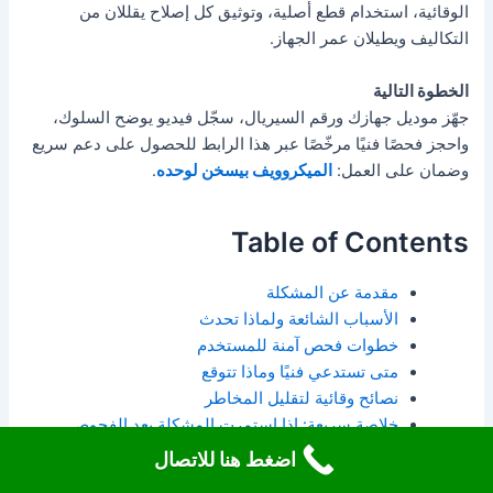
الوقائية، استخدام قطع أصلية، وتوثيق كل إصلاح يقللان من
التكاليف ويطيلان عمر الجهاز.
الخطوة التالية
جهّز موديل جهازك ورقم السيريال، سجّل فيديو يوضح السلوك،
واحجز فحصًا فنيًا مرخّصًا عبر هذا الرابط للحصول على دعم سريع
وضمان على العمل:
الميكروويف بيسخن لوحده
.
Table of Contents
مقدمة عن المشكلة
الأسباب الشائعة ولماذا تحدث
خطوات فحص آمنة للمستخدم
متى تستدعي فنيًا وماذا تتوقع
نصائح وقائية لتقليل المخاطر
خلاصة سريعة: إذا استمرت المشكلة بعد الفحوص
الأساسية، أوقف تشغيل الجهاز فورًا، دوّن الأعراض
اضغط هنا للاتصال
بالفيديو، واطلب فحصًا فنيًا مرخّصًا لتجنب مخاطر