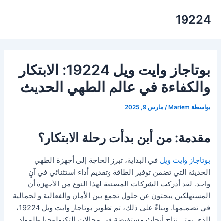
خطي
19224
لى
لمحتوى
بوتاجاز وايت ويل 19224: الابتكار
والكفاءة في عالم الطهي الحديث
بواسطة
Mariem
/
مارس 9, 2025
مقدمة: من أين بدأت رحلة الابتكار؟
بوتاجاز وايت ويل
في البداية، تبرز الحاجة إلى أجهزة الطهي
الحديثة التي تضمن توفير الطاقة وتقديم أداء استثنائي في آنٍ
واحد. لقد أدركت الشركات المصنعة لهذا النوع من الأجهزة أن
المستهلكين يبحثون عن حلول تجمع بين الأمان والفعالية والجمالية
في تصميمها. وبناءً على ذلك، تم تطوير بوتاجاز وايت ويل 19224،
الذي يمثل نتاج أبحاث مستفيضة في مجالات التكنولوجيا والمواد