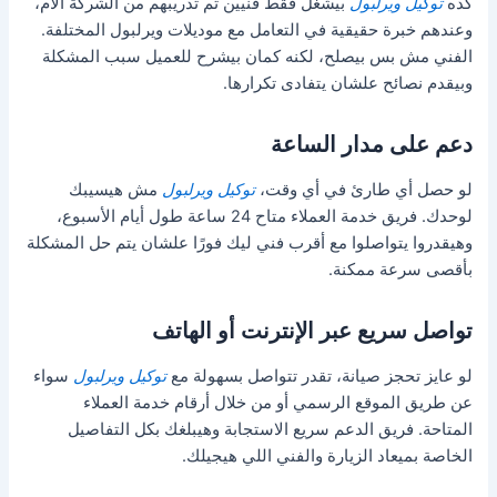
كده
توكيل ويرلبول
بيشغل فقط فنيين تم تدريبهم من الشركة الأم،
وعندهم خبرة حقيقية في التعامل مع موديلات ويرلبول المختلفة.
الفني مش بس بيصلح، لكنه كمان بيشرح للعميل سبب المشكلة
وبيقدم نصائح علشان يتفادى تكرارها.
دعم على مدار الساعة
لو حصل أي طارئ في أي وقت،
توكيل ويرلبول
مش هيسيبك
لوحدك. فريق خدمة العملاء متاح 24 ساعة طول أيام الأسبوع،
وهيقدروا يتواصلوا مع أقرب فني ليك فورًا علشان يتم حل المشكلة
بأقصى سرعة ممكنة.
تواصل سريع عبر الإنترنت أو الهاتف
لو عايز تحجز صيانة، تقدر تتواصل بسهولة مع
توكيل ويرلبول
سواء
عن طريق الموقع الرسمي أو من خلال أرقام خدمة العملاء
المتاحة. فريق الدعم سريع الاستجابة وهيبلغك بكل التفاصيل
الخاصة بميعاد الزيارة والفني اللي هيجيلك.