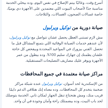
أسرع وقت، وغالبًا بيتم الإصلاح في نفس اليوم، وده بيخلي الخدمة
مناسبة جدًا لأصحاب البيوت اللي معتمدين على الأجهزة دي يوميًا،
خاصة غسالات الصحون، الغسالات، والثلاجات.
صيانة دورية من
توكيل ويرلبول
مش لازم تستنى العطل يحصل عشان تتواصل مع
توكيل ويرلبول
،
لأن عندهم خدمات الصيانة الوقائية اللي بتمنع المشاكل قبل ما
تحصل. الفني بيزورك في المواعيد المحددة وبيفحص كل حاجة
علشان يطمنك إن جهازك سليم 100%. وده بيطول من عمر
الأجهزة ويوفر عليك مصاريف التصليحات المستقبلية.
مراكز صيانة معتمدة في جميع المحافظات
من الإسكندرية لحد أسوان،
توكيل ويرلبول
عنده شبكة مراكز
ضخمة بتخدم كل المحافظات. وده معناه إنك هتلاقي الدعم دايمًا
قريب منك، ومش هتحتاج تنقل الجهاز لمكان تاني. الخدمة بتوصلك
لحد باب البيت، وده بيضمنلك راحة وأمان وجودة في آن واحد.