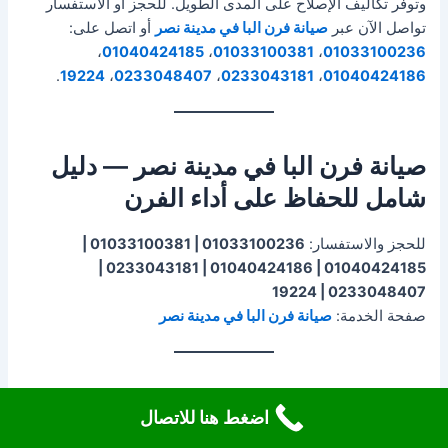
وتوفر تكاليف الإصلاح على المدى الطويل. للحجز أو الاستفسار
تواصل الآن عبر
صيانة فرن البا في مدينة نصر
أو اتصل على:
،
01040424185
،
01033100381
،
01033100236
.
19224
،
0233048407
،
0233043181
،
01040424186
صيانة فرن البا في مدينة نصر
— دليل
شامل للحفاظ على أداء الفرن
للحجز والاستفسار:
01033100236 | 01033100381 |
01040424185 | 01040424186 | 0233043181 |
0233048407 | 19224
صفحة الخدمة:
صيانة فرن البا في مدينة نصر
لماذا تحتاج إلى صيانة فرن البا في مدينة
اضغط هنا للاتصال
نصر