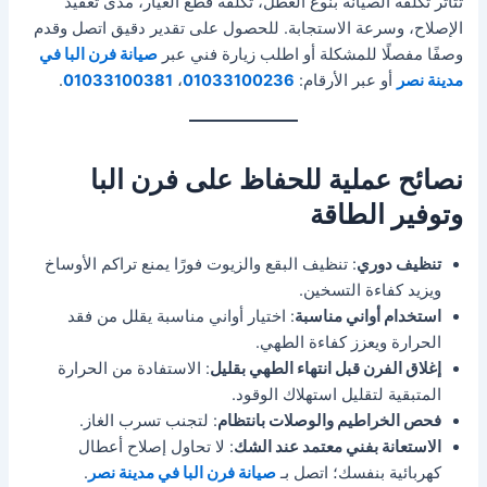
تتأثر تكلفة الصيانة بنوع العطل، تكلفة قطع الغيار، مدى تعقيد
الإصلاح، وسرعة الاستجابة. للحصول على تقدير دقيق اتصل وقدم
وصفًا مفصلًا للمشكلة أو اطلب زيارة فني عبر
صيانة فرن البا في
مدينة نصر
أو عبر الأرقام:
01033100236
،
01033100381
.
نصائح عملية للحفاظ على فرن البا
وتوفير الطاقة
تنظيف دوري
: تنظيف البقع والزيوت فورًا يمنع تراكم الأوساخ
ويزيد كفاءة التسخين.
استخدام أواني مناسبة
: اختيار أواني مناسبة يقلل من فقد
الحرارة ويعزز كفاءة الطهي.
إغلاق الفرن قبل انتهاء الطهي بقليل
: الاستفادة من الحرارة
المتبقية لتقليل استهلاك الوقود.
فحص الخراطيم والوصلات بانتظام
: لتجنب تسرب الغاز.
الاستعانة بفني معتمد عند الشك
: لا تحاول إصلاح أعطال
كهربائية بنفسك؛ اتصل بـ
صيانة فرن البا في مدينة نصر
.