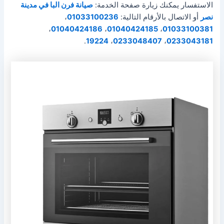
الاستفسار يمكنك زيارة صفحة الخدمة:
صيانة فرن البا في مدينة
نصر
أو الاتصال بالأرقام التالية:
01033100236
،
،
01040424186
،
01040424185
،
01033100381
.
19224
،
0233048407
،
0233043181