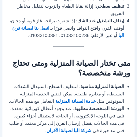
تنظيف سطحي
: إزالة بقايا الطعام والزيوت لتقليل مخاطر
الحريق.
إيقاف التشغيل عند الشك
: إذا شعرت برائحة غاز قوية أو دخان،
أوقف الفرن وافتح النوافذ واتصل فورًا بـ
اتصل بنا لصيانة فرن
البا
أو عبر الأرقام: 01033100236، 01033100381.
متى تختار الصيانة المنزلية ومتى تحتاج
ورشة متخصصة؟
الصيانة المنزلية مناسبة
: لتنظيف السطح، استبدال الشعلات
البسيطة، أو معايرة طفيفة. يمكن لفنيي الخدمة المنزلية
الموثوقين مثل
خدمة الصيانة المنزلية
التعامل مع هذه الحالات.
الورشة المتخصصة مطلوبة
: عند وجود أعطال كهربائية معقدة،
تلف في اللوحة الإلكترونية، أو الحاجة لاستبدال أجزاء كبيرة.
في هذه الحالات يفضل إرسال الفرن إلى مركز معتمد أو طلب
فني مع خبرة في
شركة البا لصيانة الأفران
.