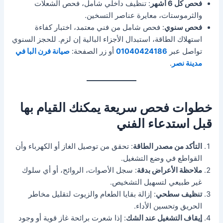
فحص كل 6 أشهر
: تنظيف داخلي شامل، فحص الشعلات
والثرموستات، معايرة عناصر التسخين.
فحص سنوي
: فحص شامل من فني معتمد، اختبار كفاءة
استهلاك الطاقة، استبدال الأجزاء البالية إن لزم. للحجز السنوي
تواصل عبر
01040424186
أو زر الصفحة:
صيانة فرن البا في
مدينة نصر
.
خطوات فحص سريعة يمكنك القيام بها
قبل استدعاء الفني
التأكد من مصدر الطاقة
: تحقق من توصيل الغاز أو الكهرباء وأن
القواطع في وضع التشغيل.
ملاحظة الأعراض بدقة
: سجل الأصوات، الروائح، أو أي سلوك
غير طبيعي لتسهيل التشخيص.
تنظيف سطحي
: إزالة بقايا الطعام والزيوت لتقليل مخاطر
الحريق وتحسين الأداء.
إيقاف التشغيل عند الشك
: إذا شعرت برائحة غاز قوية أو وجود