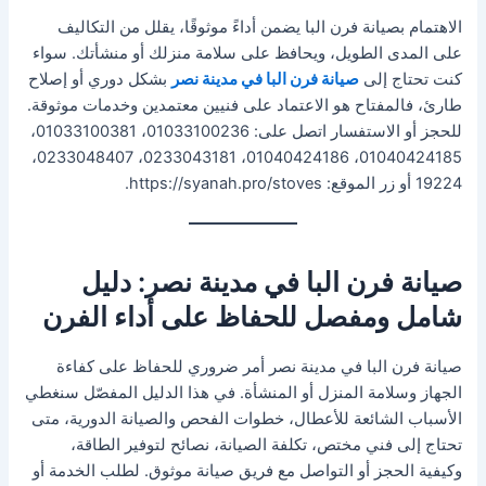
الاهتمام بصيانة فرن البا يضمن أداءً موثوقًا، يقلل من التكاليف
على المدى الطويل، ويحافظ على سلامة منزلك أو منشأتك. سواء
كنت تحتاج إلى
صيانة فرن البا في مدينة نصر
بشكل دوري أو إصلاح
طارئ، فالمفتاح هو الاعتماد على فنيين معتمدين وخدمات موثوقة.
للحجز أو الاستفسار اتصل على: 01033100236، 01033100381،
01040424185، 01040424186، 0233043181، 0233048407،
19224 أو زر الموقع: https://syanah.pro/stoves.
صيانة فرن البا في مدينة نصر: دليل
شامل ومفصل للحفاظ على أداء الفرن
صيانة فرن البا في مدينة نصر أمر ضروري للحفاظ على كفاءة
الجهاز وسلامة المنزل أو المنشأة. في هذا الدليل المفصّل سنغطي
الأسباب الشائعة للأعطال، خطوات الفحص والصيانة الدورية، متى
تحتاج إلى فني مختص، تكلفة الصيانة، نصائح لتوفير الطاقة،
وكيفية الحجز أو التواصل مع فريق صيانة موثوق. لطلب الخدمة أو