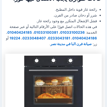
رائحة غاز قوية داخل المطبخ.
شرر أو دخان صادر من الفرن.
فشل الإشعال المتكرر مع وجود رائحة غاز.
في هذه الحالات اتصل فورًا على الأرقام التالية أو عبر صفحة
الخدمة:
01033100236
،
01033100381
،
01040424185
،
01040424186
،
0233043181
،
0233048407
،
19224
أو
زر:
صيانة فرن البا في مدينة نصر
.