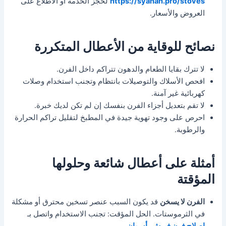
https://syanah.pro/stoves
لحجز الخدمة أو الاطلاع على
العروض والأسعار.
نصائح للوقاية من الأعطال المتكررة
لا تترك بقايا الطعام والدهون تتراكم داخل الفرن.
افحص الأسلاك والتوصيلات بانتظام وتجنب استخدام وصلات
كهربائية غير آمنة.
لا تقم بتعديل أجزاء الفرن بنفسك إن لم تكن لديك خبرة.
احرص على وجود تهوية جيدة في المطبخ لتقليل تراكم الحرارة
والرطوبة.
أمثلة على أعطال شائعة وحلولها
المؤقتة
الفرن لا يسخن
قد يكون السبب عنصر تسخين محترق أو مشكلة
في الثرموستات. الحل المؤقت: تجنب الاستخدام واتصل بـ