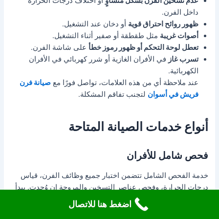
عدم تسخين الفرن بشكل متساوٍ
أو اختلاف درجات الحرارة
داخل الفرن.
ظهور روائح احتراق قوية
أو دخان عند التشغيل.
أصوات غريبة
مثل طقطقة أو صفير أثناء التشغيل.
تعطل لوحة التحكم أو ظهور رموز خطأ
على شاشة الفرن.
تسرب غاز
في الأفران الغازية أو شرر كهربائي في الأفران
الكهربائية.
عند ملاحظة أي من هذه العلامات، تواصل فورًا مع
صيانة فرن
فريش في أسوان
لتجنب تفاقم المشكلة.
أنواع خدمات الصيانة المتاحة
فحص شامل للأفران
خدمة الفحص الشامل تتضمن اختبار جميع وظائف الفرن، قياس
درجات الحرارة، وفحص عناصر التسخين والمروحة إن وُجدت. يبدأ
فريق
صيانة أفران فريش في أسوان
دائمًا بالفحص لتحديد مصدر
اضغط هنا للاتصال
المشكلة بدقة.