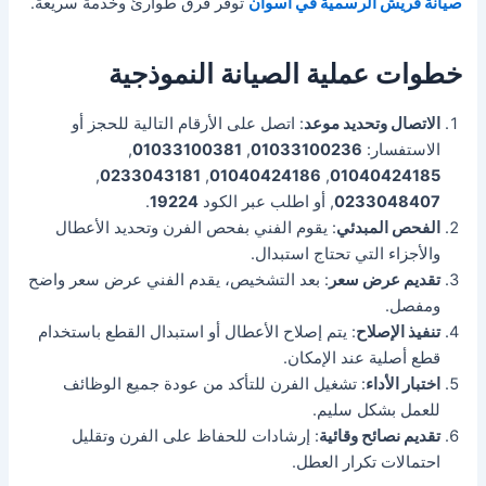
صيانة فريش الرسمية في أسوان
توفر فرق طوارئ وخدمة سريعة.
خطوات عملية الصيانة النموذجية
الاتصال وتحديد موعد
: اتصل على الأرقام التالية للحجز أو
الاستفسار:
01033100236
,
01033100381
,
,
0233043181
,
01040424186
,
01040424185
0233048407
, أو اطلب عبر الكود
19224
.
الفحص المبدئي
: يقوم الفني بفحص الفرن وتحديد الأعطال
والأجزاء التي تحتاج استبدال.
تقديم عرض سعر
: بعد التشخيص، يقدم الفني عرض سعر واضح
ومفصل.
تنفيذ الإصلاح
: يتم إصلاح الأعطال أو استبدال القطع باستخدام
قطع أصلية عند الإمكان.
اختبار الأداء
: تشغيل الفرن للتأكد من عودة جميع الوظائف
للعمل بشكل سليم.
تقديم نصائح وقائية
: إرشادات للحفاظ على الفرن وتقليل
احتمالات تكرار العطل.