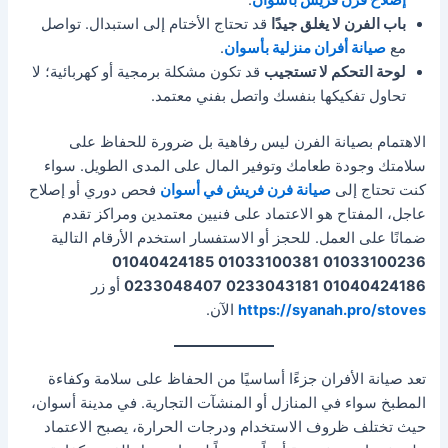
إصلاح فرن فريش بأسوان
.
باب الفرن لا يغلق جيدًا
قد تحتاج الأختام إلى استبدال. تواصل
مع
صيانة أفران منزلية بأسوان
.
لوحة التحكم لا تستجيب
قد تكون مشكلة برمجية أو كهربائية؛ لا
تحاول تفكيكها بنفسك واتصل بفني معتمد.
الاهتمام بصيانة الفرن ليس رفاهية بل ضرورة للحفاظ على
سلامتك وجودة طعامك وتوفير المال على المدى الطويل. سواء
كنت تحتاج إلى
صيانة فرن فريش في أسوان
فحص دوري أو إصلاح
عاجل، المفتاح هو الاعتماد على فنيين معتمدين ومراكز تقدم
ضمانًا على العمل. للحجز أو الاستفسار استخدم الأرقام التالية
01040424185
01033100381
01033100236
01040424186
0233043181
0233048407
أو زر
https://syanah.pro/stoves
الآن.
تعد صيانة الأفران جزءًا أساسيًا من الحفاظ على سلامة وكفاءة
المطبخ سواء في المنازل أو المنشآت التجارية. في مدينة أسوان،
حيث تختلف ظروف الاستخدام ودرجات الحرارة، يصبح الاعتماد