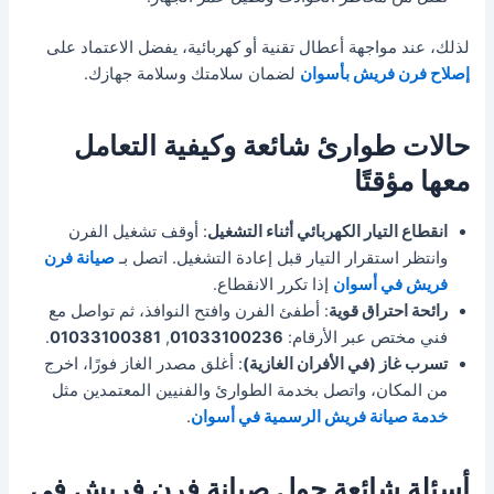
لذلك، عند مواجهة أعطال تقنية أو كهربائية، يفضل الاعتماد على
إصلاح فرن فريش بأسوان
لضمان سلامتك وسلامة جهازك.
حالات طوارئ شائعة وكيفية التعامل
معها مؤقتًا
انقطاع التيار الكهربائي أثناء التشغيل
: أوقف تشغيل الفرن
وانتظر استقرار التيار قبل إعادة التشغيل. اتصل بـ
صيانة فرن
فريش في أسوان
إذا تكرر الانقطاع.
رائحة احتراق قوية
: أطفئ الفرن وافتح النوافذ، ثم تواصل مع
فني مختص عبر الأرقام:
01033100236
,
01033100381
.
تسرب غاز (في الأفران الغازية)
: أغلق مصدر الغاز فورًا، اخرج
من المكان، واتصل بخدمة الطوارئ والفنيين المعتمدين مثل
خدمة صيانة فريش الرسمية في أسوان
.
أسئلة شائعة حول صيانة فرن فريش في