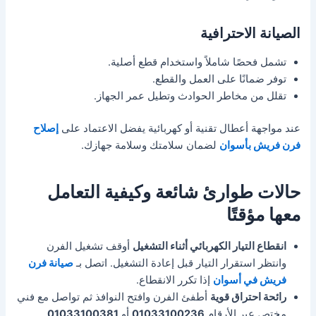
الصيانة الاحترافية
تشمل فحصًا شاملاً واستخدام قطع أصلية.
توفر ضمانًا على العمل والقطع.
تقلل من مخاطر الحوادث وتطيل عمر الجهاز.
عند مواجهة أعطال تقنية أو كهربائية يفضل الاعتماد على
إصلاح
فرن فريش بأسوان
لضمان سلامتك وسلامة جهازك.
حالات طوارئ شائعة وكيفية التعامل
معها مؤقتًا
انقطاع التيار الكهربائي أثناء التشغيل
أوقف تشغيل الفرن
وانتظر استقرار التيار قبل إعادة التشغيل. اتصل بـ
صيانة فرن
فريش في أسوان
إذا تكرر الانقطاع.
رائحة احتراق قوية
أطفئ الفرن وافتح النوافذ ثم تواصل مع فني
مختص عبر الأرقام
01033100236
أو
01033100381
.