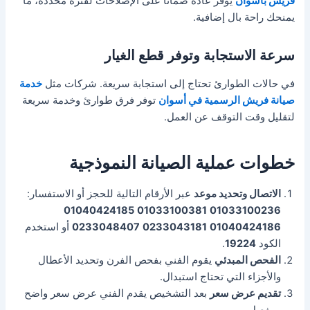
فريش بأسوان
يوفر عادة ضمانًا على الإصلاحات لفترة محددة، ما
يمنحك راحة بال إضافية.
سرعة الاستجابة وتوفر قطع الغيار
في حالات الطوارئ تحتاج إلى استجابة سريعة. شركات مثل
خدمة
صيانة فريش الرسمية في أسوان
توفر فرق طوارئ وخدمة سريعة
لتقليل وقت التوقف عن العمل.
خطوات عملية الصيانة النموذجية
الاتصال وتحديد موعد
عبر الأرقام التالية للحجز أو الاستفسار:
01040424185
01033100381
01033100236
01040424186
0233043181
0233048407
أو استخدم
الكود
19224
.
الفحص المبدئي
يقوم الفني بفحص الفرن وتحديد الأعطال
والأجزاء التي تحتاج استبدال.
تقديم عرض سعر
بعد التشخيص يقدم الفني عرض سعر واضح