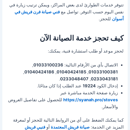
تتوفر خدمات الطوارئ لدى بعض المراكز، ويمكن ترتيب زيارة في
نفس اليوم حسب التوفر. تواصل مع
فني صيانة فرن فريش في
أسوان
للحجز.
كيف تحجز خدمة الصيانة الآن
لحجز موعد أو طلب استشارة فنية، يمكنك:
الاتصال بأي من الأرقام التالية:
01033100236
,
,
01040424186
,
01040424185
,
01033100381
.
0233048407
,
0233043181
إدخال الكود
19224
عند الطلب إذا كان متاحًا.
زيارة صفحة الخدمة مباشرة عبر
https://syanah.pro/stoves
للحصول على تفاصيل العروض
والأسعار.
كما يمكنك الضغط على أي من الروابط التالية للحجز أو لمعرفة
المزيد عن الخدمة:
صيانة فريش المعتمدة
أو
فنيي فريش