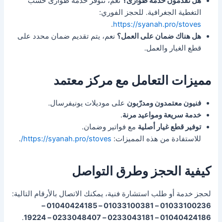
هل تقدمون خدمة طوارئ؟
نعم، تتوفر خدمة طوارئ حسب
التغطية الجغرافية. للحجز الفوري:
.
https://syanah.pro/stoves
هل هناك ضمان على العمل؟
نعم، يتم تقديم ضمان محدد على
قطع الغيار والعمل.
مميزات التعامل مع مركز معتمد
فنيون معتمدون ومدرّبون
على موديلات يونيفرسال.
خدمة سريعة ومواعيد مرنة
.
توفير قطع غيار أصلية
مع فواتير وضمان.
للاستفادة من هذه المميزات:
https://syanah.pro/stoves/
.
كيفية الحجز وطرق التواصل
لحجز خدمة أو طلب استشارة فنية، يمكنك الاتصال بالأرقام التالية:
01033100236 – 01033100381 – 01040424185 –
.
01040424186 – 0233043181 – 0233048407 – 19224