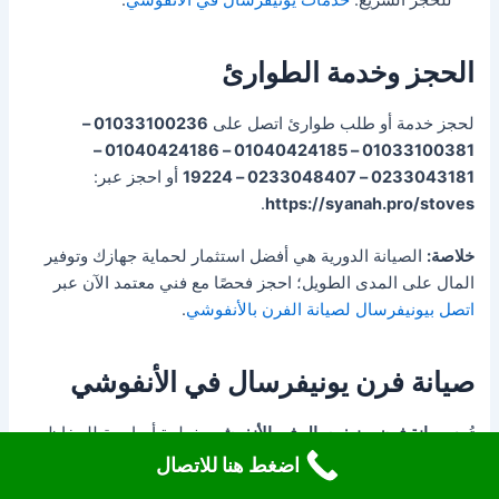
الحجز وخدمة الطوارئ
لحجز خدمة أو طلب طوارئ اتصل على
01033100236 –
01033100381 – 01040424185 – 01040424186 –
0233043181 – 0233048407 – 19224
أو احجز عبر:
.
https://syanah.pro/stoves
خلاصة:
الصيانة الدورية هي أفضل استثمار لحماية جهازك وتوفير
المال على المدى الطويل؛ احجز فحصًا مع فني معتمد الآن عبر
اتصل بيونيفرسال لصيانة الفرن بالأنفوشي
.
صيانة فرن يونيفرسال في الأنفوشي
تُعد
صيانة فرن يونيفرسال في الأنفوشي
خطوة أساسية للحفاظ
على سلامة المنزل وجودة الطهي وكفاءة استهلاك الطاقة. إذا كنت
اضغط هنا للاتصال
تملك فرن يونيفرسال وتعيش في منطقة الأنفوشي، فهذه المقالة