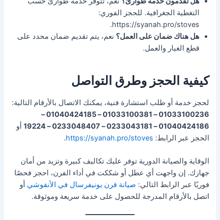
هل تقدمون خدمة طوارئ؟
نعم، تتوفر خدمة طوارئ حسب
التغطية الجغرافية. للحجز الفوري:
https://syanah.pro/stoves.
هل هناك ضمان على العمل؟
نعم، يتم تقديم ضمان محدد على
قطع الغيار والعمل.
كيفية الحجز وطرق التواصل
لحجز خدمة أو طلب استشارة فنية، يمكنك الاتصال بالأرقام التالية:
01033100236 – 01033100381 – 01040424185 –
01040424186 – 0233043181 – 0233048407 – 19224
أو
الحجز عبر الرابط:
https://syanah.pro/stoves
.
الوقاية والصيانة الدورية توفر عليك تكاليف كبيرة وتزيد من أمان
جهازك. إن واجهت أي عطل أو شككت في أداء الفرن، احجز فحصًا
فوريًا عبر الرابط التالي:
صيانة فرن يونيفرسال في الأنفوشي
أو
اتصل بالأرقام المدرجة للحصول على خدمة سريعة وموثوقة.