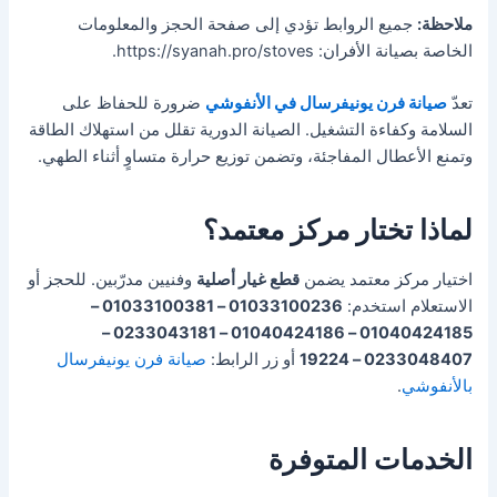
ملاحظة:
جميع الروابط تؤدي إلى صفحة الحجز والمعلومات
الخاصة بصيانة الأفران: https://syanah.pro/stoves.
تعدّ
صيانة فرن يونيفرسال في الأنفوشي
ضرورة للحفاظ على
السلامة وكفاءة التشغيل. الصيانة الدورية تقلل من استهلاك الطاقة
وتمنع الأعطال المفاجئة، وتضمن توزيع حرارة متساوٍ أثناء الطهي.
لماذا تختار مركز معتمد؟
اختيار مركز معتمد يضمن
قطع غيار أصلية
وفنيين مدرّبين. للحجز أو
الاستعلام استخدم:
01033100236 – 01033100381 –
01040424185 – 01040424186 – 0233043181 –
0233048407 – 19224
أو زر الرابط:
صيانة فرن يونيفرسال
بالأنفوشي
.
الخدمات المتوفرة