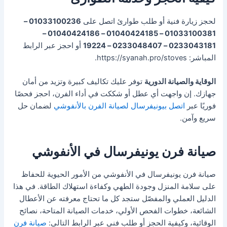
لحجز زيارة فنية أو طلب طوارئ اتصل على
01033100236 –
01033100381 – 01040424185 – 01040424186 –
0233043181 – 0233048407 – 19224
أو احجز عبر الرابط
المباشر: https://syanah.pro/stoves.
الوقاية والصيانة الدورية
توفر عليك تكاليف كبيرة وتزيد من أمان
جهازك. إن واجهت أي عطل أو شككت في أداء الفرن، احجز فحصًا
فوريًا عبر
اتصل بيونيفرسال لصيانة الفرن بالأنفوشي
لضمان حل
سريع وآمن.
صيانة فرن يونيفرسال في الأنفوشي
صيانة فرن يونيفرسال في الأنفوشي من الأمور الحيوية للحفاظ
على سلامة المنزل وجودة الطهي وكفاءة استهلاك الطاقة. في هذا
الدليل العملي والمفصّل ستجد كل ما تحتاج معرفته عن الأعطال
الشائعة، خطوات الفحص الأولي، خدمات الصيانة المتاحة، نصائح
الوقائية، وكيفية الحجز أو طلب فني عبر الرابط التالي:
صيانة فرن