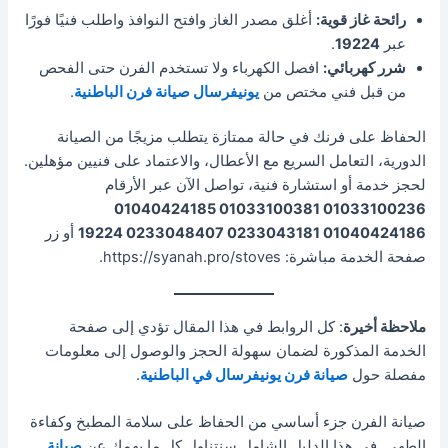
رائحة غاز قوية:
أغلق مصدر الغاز وافتح النوافذ واطلب فنيًا فورًا
عبر
19224
.
شرر كهربائي:
افصل الكهرباء ولا تستخدم الفرن حتى الفحص
من قبل فني مختص من
يونيفرسال صيانة فرن الباطنية
.
الحفاظ على فرنك في حالة ممتازة يتطلب مزيجًا من الصيانة
الدورية، التعامل السريع مع الأعطال، والاعتماد على فنيين مؤهلين.
لحجز خدمة أو استشارة فنية، تواصل الآن عبر الأرقام
01033100236 01033100381 01040424185
01040424186 0233043181 0233048407 19224
أو زر
صفحة الخدمة مباشرة: https://syanah.pro/stoves.
ملاحظة أخيرة
: كل الروابط في هذا المقال تؤدي إلى صفحة
الخدمة المذكورة لضمان سهولة الحجز والوصول إلى معلومات
مفصلة حول
صيانة فرن يونيفرسال في الباطنية
.
صيانة الفرن جزء أساسي من الحفاظ على سلامة المطبخ وكفاءة
الطهي. في هذا الدليل الشامل سنتناول كل ما يهمك عن
صيانة