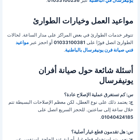
يونيفرسال في الباطنية
عبر
01033100236
.
مواعيد العمل وخيارات الطوارئ
تتوفر خدمات الطوارئ في بعض المراكز على مدار الساعة. لحالات
الطوارئ اتصل فورًا على
01033100381
أو احجز عبر
مواعيد
فني صيانة فرن يونيفرسال بالباطنية
.
أسئلة شائعة حول صيانة أفران
يونيفرسال
س: كم تستغرق عملية الإصلاح عادة؟
ج:
يعتمد ذلك على نوع العطل، لكن معظم الإصلاحات البسيطة تتم
خلال ساعة إلى ساعتين. للحجز السريع اتصل على
.
01040424185
س: هل تقدمون قطع غيار أصلية؟
ج:
نعم، يتم استخدام قطع غيار أصلية عند الحاجة. استفسر عبر