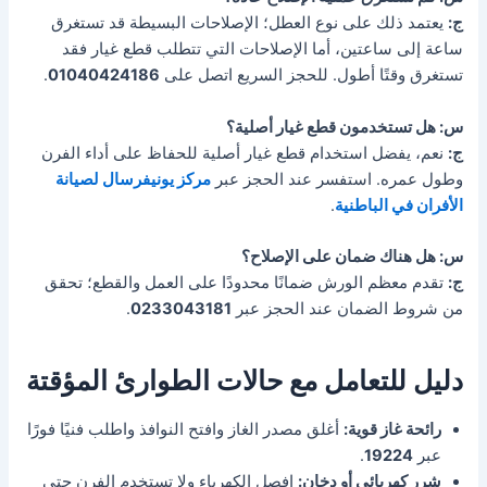
ج:
يعتمد ذلك على نوع العطل؛ الإصلاحات البسيطة قد تستغرق
ساعة إلى ساعتين، أما الإصلاحات التي تتطلب قطع غيار فقد
تستغرق وقتًا أطول. للحجز السريع اتصل على
01040424186
.
س: هل تستخدمون قطع غيار أصلية؟
ج:
نعم، يفضل استخدام قطع غيار أصلية للحفاظ على أداء الفرن
وطول عمره. استفسر عند الحجز عبر
مركز يونيفرسال لصيانة
الأفران في الباطنية
.
س: هل هناك ضمان على الإصلاح؟
ج:
تقدم معظم الورش ضمانًا محدودًا على العمل والقطع؛ تحقق
من شروط الضمان عند الحجز عبر
0233043181
.
دليل للتعامل مع حالات الطوارئ المؤقتة
رائحة غاز قوية:
أغلق مصدر الغاز وافتح النوافذ واطلب فنيًا فورًا
عبر
19224
.
شرر كهربائي أو دخان:
افصل الكهرباء ولا تستخدم الفرن حتى