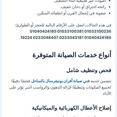
أصوات غير طبيعية أثناء التشغيل.
رائحة احتراق أو دخان خفيف.
صعوبة في إشعال الفرن أو انطفائه المتكرر.
في هذه الحالات اتصل على الأرقام التالية للحجز أو الطوارئ:
01033100236 01033100381 01040424185
.
01040424186 0233043181 0233048407 19224
أنواع خدمات الصيانة المتوفرة
فحص وتنظيف شامل
تتضمن خدمة
فني صيانة أفران يونيفرسال بالساحل
فحصًا دقيقًا
لجميع المكونات وتنظيفًا لإزالة الدهون والرواسب التي تؤثر على
الأداء.
إصلاح الأعطال الكهربائية والميكانيكية