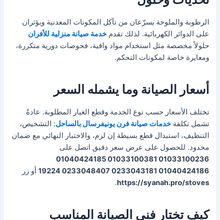
الرطوبة والملوحة يسرّعان من تآكل المكونات المعدنية ويؤثران
على الدوائر الكهربائية. لذلك تقدم
خدمة صيانة منزلية للأفران
حلولاً مخصصة مثل استخدام مواد واقية، فحوصات دورية متكررة،
ومعايرة خاصة لمكونات التحكم.
أسعار الصيانة وما يشمله السعر
تختلف الأسعار حسب نوع الخدمة وقطع الغيار المطلوبة. عادةً
تشمل تكلفة
خدمات صيانة فرن يونيفرسال بالساحل
: التشخيص،
التنظيف، استبدال قطع بسيطة إن لزم، والاختبار النهائي مع ضمان
محدود. للحصول على عرض سعر دقيق اتصل على
01033100236 01033100381 01040424185
01040424186 0233043181 0233048407 19224
أو زر
.
https://syanah.pro/stoves
كيف تختار فني الصيانة المناسب