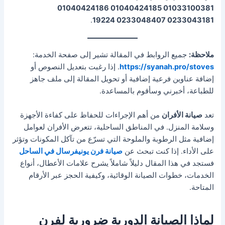
01033100381 01040424185 01040424186
.
0233043181 0233048407 19224
ملاحظة:
جميع الروابط في المقالة تشير إلى صفحة الخدمة:
https://syanah.pro/stoves
. إذا رغبت بتعديل النصوص أو
إضافة عناوين فرعية إضافية أو تحويل المقالة إلى ملف جاهز
للطباعة، أخبرني وسأقوم بالمساعدة.
تعد
صيانة الأفران
من أهم الإجراءات للحفاظ على كفاءة الأجهزة
وسلامة المنزل. في المناطق الساحلية، تتعرض الأفران لعوامل
إضافية مثل الرطوبة والملوحة التي تسرّع من تآكل المكونات وتؤثر
على الأداء. إذا كنت تبحث عن
صيانة فرن يونيفرسال في الساحل
فستجد في هذا المقال دليلاً شاملاً يشرح علامات الأعطال، أنواع
الخدمات، خطوات الصيانة الوقائية، وكيفية الحجز عبر الأرقام
المتاحة.
لماذا الصيانة الدورية ضرورية لفرن