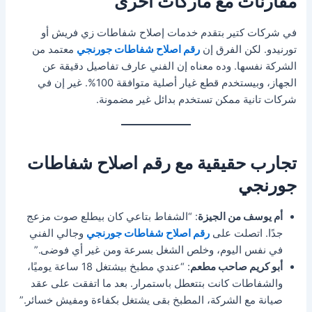
مقارنات مع ماركات أخرى
في شركات كتير بتقدم خدمات إصلاح شفاطات زي فريش أو
تورنيدو. لكن الفرق إن
رقم اصلاح شفاطات جورنجي
معتمد من
الشركة نفسها. وده معناه إن الفني عارف تفاصيل دقيقة عن
الجهاز، وبيستخدم قطع غيار أصلية متوافقة 100%. غير إن في
شركات تانية ممكن تستخدم بدائل غير مضمونة.
تجارب حقيقية مع رقم اصلاح شفاطات
جورنجي
أم يوسف من الجيزة
: “الشفاط بتاعي كان بيطلع صوت مزعج
جدًا. اتصلت على
رقم اصلاح شفاطات جورنجي
وجالي الفني
في نفس اليوم، وخلص الشغل بسرعة ومن غير أي فوضى.”
أبو كريم صاحب مطعم
: “عندي مطبخ بيشتغل 18 ساعة يوميًا،
والشفاطات كانت بتتعطل باستمرار. بعد ما اتفقت على عقد
صيانة مع الشركة، المطبخ بقى يشتغل بكفاءة ومفيش خسائر.”