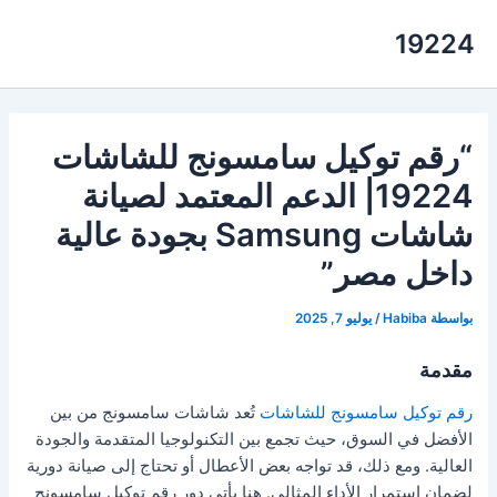
خطي
19224
لى
لمحتوى
“رقم توكيل سامسونج للشاشات
19224| الدعم المعتمد لصيانة
شاشات Samsung بجودة عالية
داخل مصر”
بواسطة
Habiba
/
يوليو 7, 2025
مقدمة
رقم توكيل سامسونج للشاشات
تُعد شاشات سامسونج من بين
الأفضل في السوق، حيث تجمع بين التكنولوجيا المتقدمة والجودة
العالية. ومع ذلك، قد تواجه بعض الأعطال أو تحتاج إلى صيانة دورية
لضمان استمرار الأداء المثالي. هنا يأتي دور رقم توكيل سامسونج