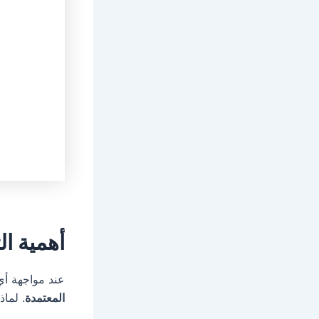
أهمية ا
عند مواجهة أ
المعتمدة
. لما