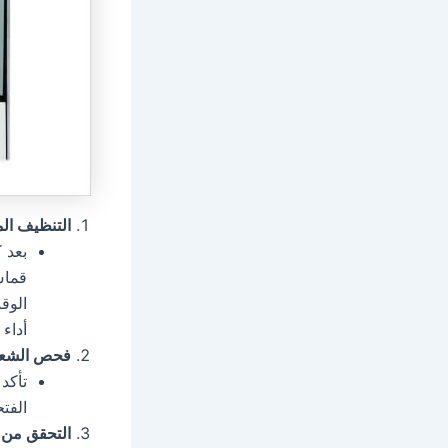
التنظيف ال
بعد 
قماش
الوق
أداء ل
فحص الشع
تأكد
الفت
التحقق من 