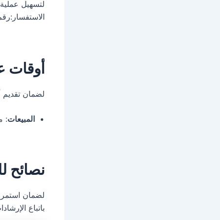
لتسهيل عملية 
الاستفسار:رقم
أوقات ع
لضمان تقديم 
المبيعات
: من ال
نصائح ل
لضمان استمرار
باتباع الإرشادات