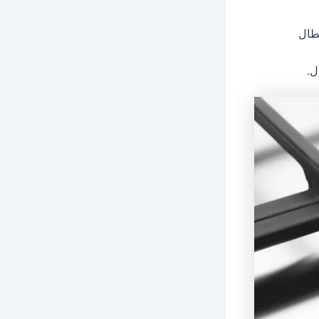
عطال
ل.