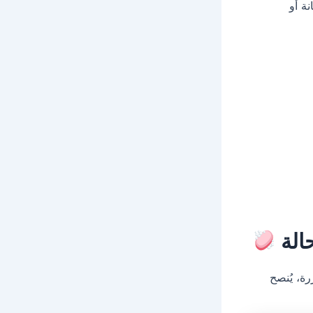
ة أو
الة
رة، يُنصح