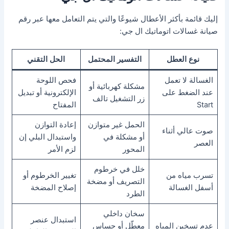
إليك قائمة بأكثر الأعطال شيوعًا والتي يتم التعامل معها عبر رقم
صيانة غسالات اتوماتيك ال جي:
نوع العطل
التفسير المحتمل
الحل التقني
الغسالة لا تعمل
فحص اللوحة
مشكلة كهربائية أو
عند الضغط على
الإلكترونية أو تبديل
زر التشغيل تالف
Start
المفتاح
الحمل غير متوازن
إعادة التوازن
صوت عالي أثناء
أو مشكلة في
واستبدال البلي إن
العصر
المحور
لزم الأمر
خلل في خرطوم
تسرب مياه من
تغيير الخرطوم أو
التصريف أو مضخة
أسفل الغسالة
إصلاح المضخة
الطرد
سخان داخلي
استبدال عنصر
عدم تسخين المياه
معطّل أو حساس