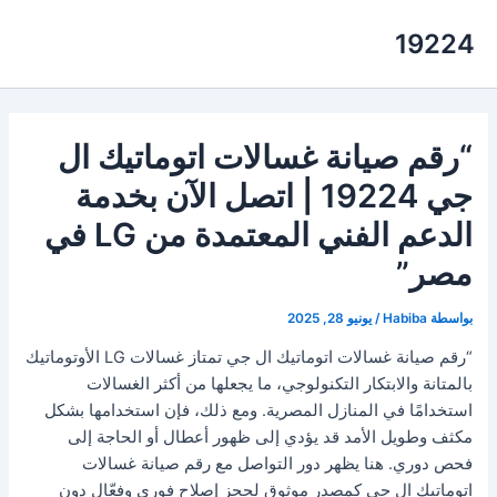
خطي
19224
لى
لمحتوى
“رقم صيانة غسالات اتوماتيك ال
جي 19224 | اتصل الآن بخدمة
الدعم الفني المعتمدة من LG في
مصر”
بواسطة
Habiba
/
يونيو 28, 2025
“رقم صيانة غسالات اتوماتيك ال جي تمتاز غسالات LG الأوتوماتيك
بالمتانة والابتكار التكنولوجي، ما يجعلها من أكثر الغسالات
استخدامًا في المنازل المصرية. ومع ذلك، فإن استخدامها بشكل
مكثف وطويل الأمد قد يؤدي إلى ظهور أعطال أو الحاجة إلى
فحص دوري. هنا يظهر دور التواصل مع رقم صيانة غسالات
اتوماتيك ال جي كمصدر موثوق لحجز إصلاح فوري وفعّال دون