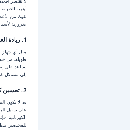
لا تقتصر أهمي
أهمية
الصيانة 
تقيك من الأعط
ضرورية لأسبا
1.
زيادة الع
مثل أي جهاز كه
طويلة. من خلا
يساعد على إطا
إلى مشاكل كبي
2.
تحسين كف
قد لا يكون الس
على سبيل المث
الكهربائية، فإ
للمختصين تنظي