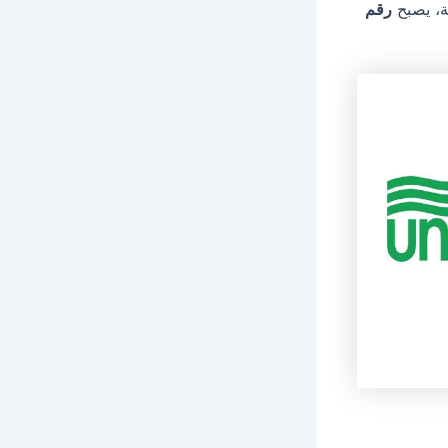
لة، يصبح
رقم