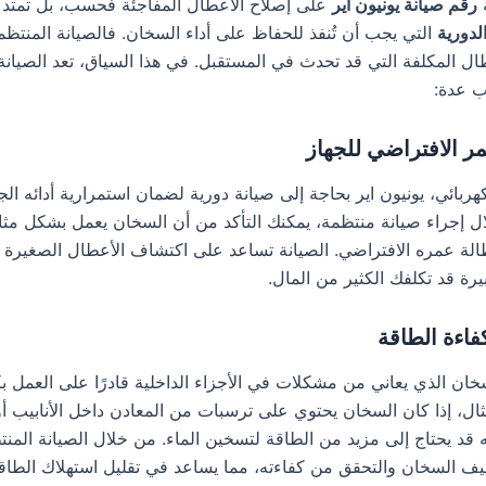
ة
رقم صيانة يونيون اير
على إصلاح الأعطال المفاجئة فحسب، بل تمتد أي
الدورية
التي يجب أن تُنفذ للحفاظ على أداء السخان. فالصيانة المنتظ
ال المكلفة التي قد تحدث في المستقبل. في هذا السياق، تعد الصيانة 
ب عدة:
مر الافتراضي للجهاز
ربائي، يونيون اير بحاجة إلى صيانة دورية لضمان استمرارية أدائه الج
ل إجراء صيانة منتظمة، يمكنك التأكد من أن السخان يعمل بشكل مثا
لة عمره الافتراضي. الصيانة تساعد على اكتشاف الأعطال الصغيرة 
رة قد تكلفك الكثير من المال.
اءة الطاقة
خان الذي يعاني من مشكلات في الأجزاء الداخلية قادرًا على العمل بك
ال، إذا كان السخان يحتوي على ترسبات من المعادن داخل الأنابيب أو
نه قد يحتاج إلى مزيد من الطاقة لتسخين الماء. من خلال الصيانة المن
ف السخان والتحقق من كفاءته، مما يساعد في تقليل استهلاك الطاقة