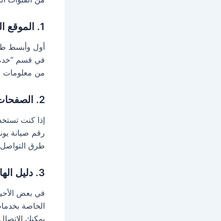
1.
الموقع ا
أول وأبسط طري
في قسم “خدمة 
من معلومات بش
2.
الصفحات 
إذا كنت تستخد
رقم صيانة يون
طرق التواصل ا
3.
دليل اله
في بعض الأحيان
الخاصة بخدمات
يمكنك الاتصال