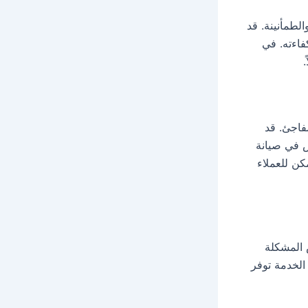
لطمأنينة. قد
اءته. في
.
فاجئ. قد
 في صيانة
كن للعملاء
 المشكلة
الخدمة توفر