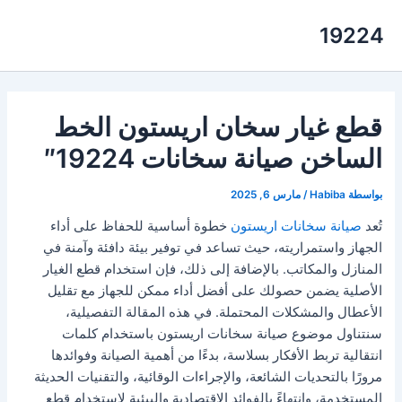
خطي
19224
لى
لمحتوى
قطع غيار سخان اريستون الخط
الساخن صيانة سخانات 19224″
بواسطة
Habiba
/
مارس 6, 2025
تُعد
صيانة سخانات اريستون
خطوة أساسية للحفاظ على أداء
الجهاز واستمراريته، حيث تساعد في توفير بيئة دافئة وآمنة في
المنازل والمكاتب. بالإضافة إلى ذلك، فإن استخدام قطع الغيار
الأصلية يضمن حصولك على أفضل أداء ممكن للجهاز مع تقليل
الأعطال والمشكلات المحتملة. في هذه المقالة التفصيلية،
سنتناول موضوع صيانة سخانات اريستون باستخدام كلمات
انتقالية تربط الأفكار بسلاسة، بدءًا من أهمية الصيانة وفوائدها
مرورًا بالتحديات الشائعة، والإجراءات الوقائية، والتقنيات الحديثة
المستخدمة، وانتهاءً بالفوائد الاقتصادية والبيئية لاستخدام قطع