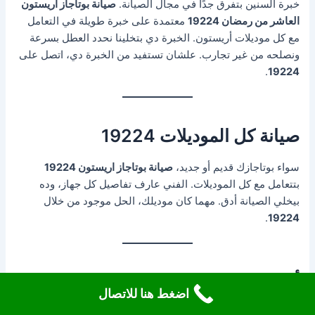
خبرة السنين بتفرق جدًا في مجال الصيانة.
صيانة بوتاجاز اريستون
العاشر من رمضان 19224
معتمدة على خبرة طويلة في التعامل
مع كل موديلات أريستون. الخبرة دي بتخلينا نحدد العطل بسرعة
ونصلحه من غير تجارب. علشان تستفيد من الخبرة دي، اتصل على
.
19224
صيانة كل الموديلات 19224
سواء بوتاجازك قديم أو جديد،
صيانة بوتاجاز اريستون 19224
بتتعامل مع كل الموديلات. الفني عارف تفاصيل كل جهاز، وده
بيخلي الصيانة أدق. مهما كان موديلك، الحل موجود من خلال
.
19224
أعطال متكررة في الاستخدام اليومي
اضغط هنا للاتصال
19224