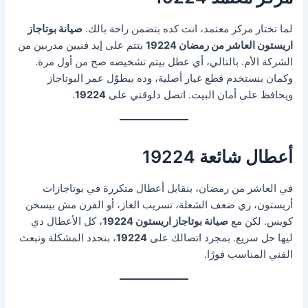
لما تختار مركز معتمد، انت كده بتضمن راحة بالك.
صيانة بوتاجاز
اريستون العاشر من رمضان 19224
بتتم على إيد فنيين مدربين من
الشركة الأم. بالتالي، أي عطل بيتم تشخيصه صح من أول مرة.
وكمان بنستخدم قطع غيار أصلية، وده بيطوّل عمر البوتاجاز
ويحافظ على أمان البيت. اتصل دلوقتي على
19224
.
أعطال شائعة 19224
في العاشر من رمضان، بنقابل أعطال متكررة في بوتاجازات
أريستون، زي ضعف الشعلة، تسريب الغاز، أو الفرن مش بيسخن
كويس. لكن مع
صيانة بوتاجاز اريستون 19224
، كل الأعطال دي
ليها حل سريع. بمجرد اتصالك على
19224
، بنحدد المشكلة ونبعث
الفني المناسب فورًا.