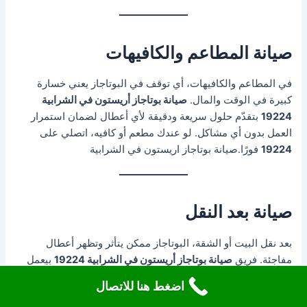
صيانة المطاعم والكافيهات
في المطاعم والكافيهات، أي توقف في البوتاجاز يعني خسارة
كبيرة في الوقت والمال.
صيانة بوتاجاز أريستون في الشرابية
19224
بتقدّم حلول سريعة ودقيقة لأي أعطال لضمان استمرار
العمل بدون أي مشاكل. لو عندك مطعم أو كافيه، اتصلي على
19224
فورًا.صيانة بوتاجاز اريستون في الشرابية
صيانة بعد النقل
بعد نقل البيت أو الشقة، البوتاجاز ممكن يتأثر وتظهر أعطال
مفاجئة. فريق
صيانة بوتاجاز أريستون في الشرابية 19224
بيعمل
كشف شامل بعد النقل للتأكد من سلامة كل القطع والتوصيلات. ده
اضغط هنا للاتصال
بيمنع أي مشاكل مستقبلية ويضمن جهاز شغال بكفاءة. احجزي