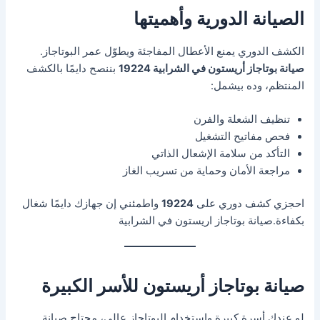
الصيانة الدورية وأهميتها
الكشف الدوري يمنع الأعطال المفاجئة ويطوّل عمر البوتاجاز.
صيانة بوتاجاز أريستون في الشرابية 19224
بننصح دايمًا بالكشف
المنتظم، وده بيشمل:
تنظيف الشعلة والفرن
فحص مفاتيح التشغيل
التأكد من سلامة الإشعال الذاتي
مراجعة الأمان وحماية من تسريب الغاز
احجزي كشف دوري على
19224
واطمئني إن جهازك دايمًا شغال
بكفاءة.صيانة بوتاجاز اريستون في الشرابية
صيانة بوتاجاز أريستون للأسر الكبيرة
لو عندك أسرة كبيرة واستخدام البوتاجاز عالي، محتاج صيانة