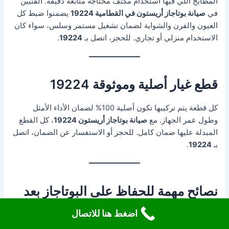
المطابخ اللي فيها استخدام مكثف محتاجة متابعة دقيقة. الفنيين
في
صيانة بوتاجاز أريستون في القطامية 19224
يضمنوا ضبط كل
العيون والفرن والشواية لضمان تشغيل مستمر وسلس، سواء كان
الاستخدام منزلي أو تجاري. للحجز، اتصل بـ
19224
.
قطع غيار أصلية وموثوقة 19224
كل قطعة يتم تركيبها تكون أصلية 100% لضمان الأداء الأمثل
وطول عمر الجهاز. مع
صيانة بوتاجاز أريستون 19224
، كل القطع
المبدلة عليها ضمان كامل. للحجز أو الاستفسار عن الضمان، اتصل
بـ
19224
.
نصائح مهمة للحفاظ على البوتاجاز بعد
الصيانة 19224
اضغط هنا للاتصال