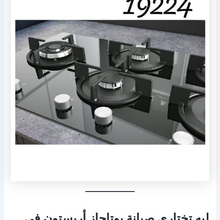
ليه تختاري صيانة بوتاجاز أريستون في