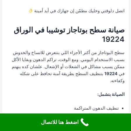
اتصل دلوقتي وخليك مطمّن إن جهازك في أيد أمينة
صيانة سطح بوتاجاز توشيبا في الوراق
19224
سطح البوتاجاز من أكتر الأجزاء اللي بتتعرض للاتساخ والخدوش
بسبب الاستخدام اليومي. ومع الوقت، تراكم الدهون وبقايا الأكل
ممكن يسبب مشاكل في الشعلات أو الإشعال. علشان كده بنهتم
في
19224
بتنظيف السطح بطريقة آمنة تحافظ على شكله
وكفاءته.
الصيانة بتشمل:
تنظيف الدهون المتراكمة
إزالة الرواسب الصعبة
اضغط هنا للاتصال
فحص أماكن تثبيت الشعلات
التأكد من عدم تسريب السوائل للداخل