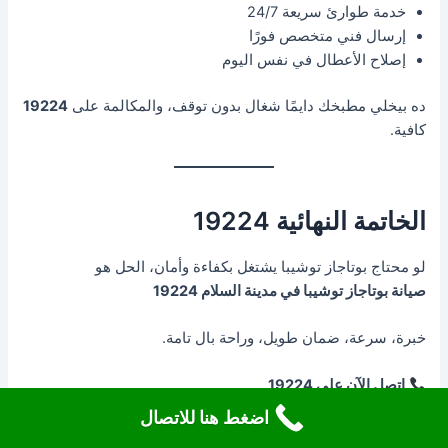
خدمة طوارئ سريعة 24/7
إرسال فني متخصص فورًا
إصلاح الأعطال في نفس اليوم
ده بيخلي مطبخك دايمًا شغال بدون توقف، والمكالمة على
19224
كافية.
الخاتمة النهائية 19224
لو محتاج بوتاجاز توشيبا يشتغل بكفاءة وأمان، الحل هو
صيانة بوتاجاز توشيبا في مدينة السلام 19224
خبرة، سرعة، ضمان طويل، وراحة بال تامة.
اتصل الآن على 19224
وخلي مطبخك دايمًا شغال ومن غير أي قلق.
اضغط هنا للاتصال