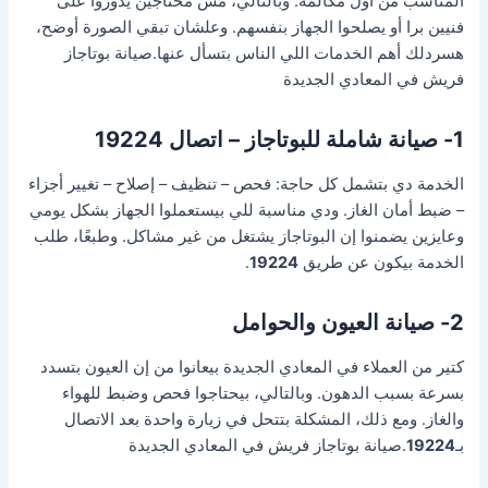
المناسب من أول مكالمة. وبالتالي، مش محتاجين يدوروا على
فنيين برا أو يصلحوا الجهاز بنفسهم. وعلشان تبقي الصورة أوضح،
هسردلك أهم الخدمات اللي الناس بتسأل عنها.صيانة بوتاجاز
فريش في المعادي الجديدة
1- صيانة شاملة للبوتاجاز – اتصال 19224
الخدمة دي بتشمل كل حاجة: فحص – تنظيف – إصلاح – تغيير أجزاء
– ضبط أمان الغاز. ودي مناسبة للي بيستعملوا الجهاز بشكل يومي
وعايزين يضمنوا إن البوتاجاز يشتغل من غير مشاكل. وطبعًا، طلب
الخدمة بيكون عن طريق
19224
.
2- صيانة العيون والحوامل
كتير من العملاء في المعادي الجديدة بيعانوا من إن العيون بتسدد
بسرعة بسبب الدهون. وبالتالي، بيحتاجوا فحص وضبط للهواء
والغاز. ومع ذلك، المشكلة بتتحل في زيارة واحدة بعد الاتصال
بـ
19224
.صيانة بوتاجاز فريش في المعادي الجديدة