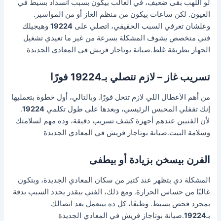
لو اللهب بقى ضعيف، في الغالب بيكون بسبب انسداد بسيط في
العيون. لكن ساعات بيكون من منظم الغاز أو من المواسير.
وعلشان تعرفي السبب الحقيقي، اتصلي على
19224
وهيجيلك
فني متخصص يشوف المشكلة بسرعة من غير ما تعيدي تشغيل
الجهاز بطريقة غلط.صيانة بوتاجاز فريش في المعادي الجديدة
تسريب غاز – لازم تتصلي بـ19224 فورًا
من أهم الأعطال اللي لازم تتحل فورًا. وبالتالي، أول خطوة بتعمليها
إنك تقفلي المحبس الرئيسي، وبعدها على طول تكلمي
19224
.
لأن الفنيين عندهم أجهزة كشف تسريب دقيقة، وده مهم لسلامتك
وسلامة البيت.صيانة بوتاجاز فريش في المعادي الجديدة
الفرن بيسخن بزيادة أو بيطفى
المشكلة دي بتظهر عند كتير من سكان المعادي الجديدة، وبتكون
غالبًا من حساس الحرارة. ومع ذلك، الفني بيقدر يحدد السبب بدقة
بمجرد فحص بسيط. وطبعًا، كل ده بيتعمل بعد اتصالك
بـ
19224
.صيانة بوتاجاز فريش في المعادي الجديدة