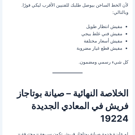
لأن الخط الساخن بيوصل طلبك للفنيين الأقرب ليكي فورًا.
وبالتالي:
مفيش انتظار طويل
مفيش فني غلط ييجي
مفيش أسعار مختلفة
مفيش قطع غيار مضروبة
كل شيء رسمي ومضمون.
الخلاصة النهائية – صيانة بوتاجاز
فريش في المعادي الجديدة
19224
لو عايزة خدمة صيانة بوتاجاز فريش تكون سريعة – محترفة –