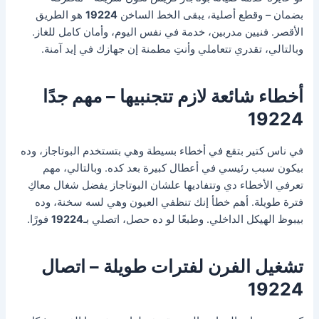
بضمان – وقطع أصلية، يبقى الخط الساخن
19224
هو الطريق
الأقصر. فنيين مدربين، خدمة في نفس اليوم، وأمان كامل للغاز.
وبالتالي، تقدري تتعاملي وأنتِ مطمنة إن جهازك في إيد آمنة.
أخطاء شائعة لازم تتجنبيها – مهم جدًا
19224
في ناس كتير بتقع في أخطاء بسيطة وهي بتستخدم البوتاجاز، وده
بيكون سبب رئيسي في أعطال كبيرة بعد كده. وبالتالي، مهم
تعرفي الأخطاء دي وتتفاديها علشان البوتاجاز يفضل شغال معاكِ
فترة طويلة. أهم خطأ إنك تنظفي العيون وهي لسه سخنة، وده
بيبوظ الهيكل الداخلي. وطبعًا لو ده حصل، اتصلي بـ
19224
فورًا.
تشغيل الفرن لفترات طويلة – اتصال
19224