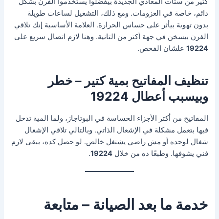
كتير من ستات المعادي الجديدة بيفضلوا يستخدموا الفرن بشكل
دائم، خاصة في العزومات. ومع ذلك، التشغيل لساعات طويلة
بدون تهوية بيأثر على حساس الحرارة. العلامة الأساسية إنك تلاقي
الفرن بيسخن في جهة أكتر من التانية. وهنا لازم اتصال سريع على
19224
علشان الفحص.
تنظيف المفاتيح بمية كتير – خطر
وبيسبب أعطال 19224
المفاتيح من أكتر الأجزاء الحساسة في البوتاجاز، ولما المية تدخل
فيها بتعمل مشكلة في الإشعال الذاتي. وبالتالي تلاقي الإشعال
شغال لوحده أو مش راضي يشتغل خالص. لو حصل كده، يبقى لازم
فني يشوفها. وطبعًا ده من خلال
19224
.
خدمة ما بعد الصيانة – متابعة