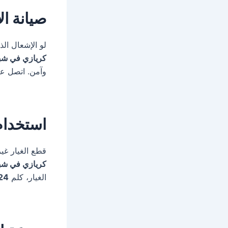
صيانة ال
لو الإشعال ال
كريازي في شبرا ا
وآمن. اتصل ع
استخدام
قطع الغيار غي
كريازي في شبرا ا
الغيار، كلم
24