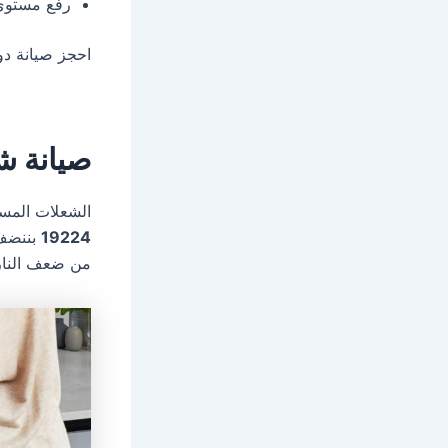
رفع مستوى 
احجز صيانة دو
صيانة ش
الشعلات المسد
19224
بننضف 
من ضعف النار