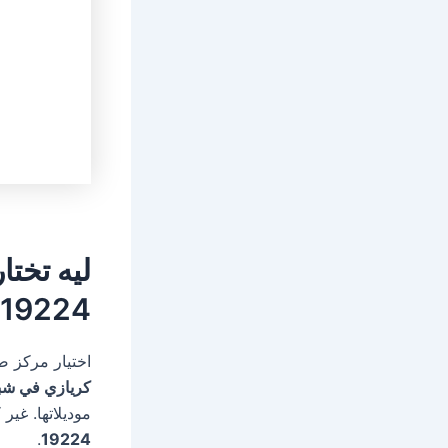
ليه تختا
19224
اختيار مركز ص
كريازي في شبرا ا
موديلاتها. غير
.
19224