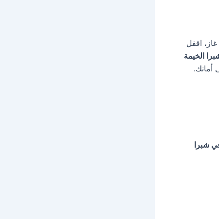
از، اقفل
برا الخيمة
 أمانك.
في شبرا