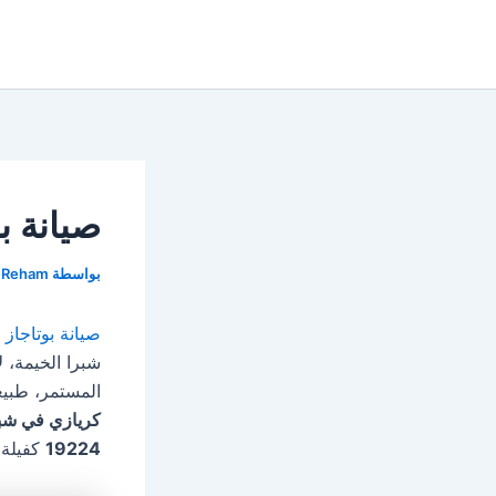
خطي
لى
لمحتوى
صيانة بو
بواسطة
Reham
صيانة بوتاجاز
شبرا الخيمة، ل
المستمر، طبي
كريازي في شبرا ا
19224
كفيلة 