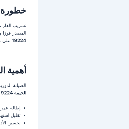
خطورة ت
تسريب الغاز م
المصدر فورًا 
19224
على
4
أهمية ال
الصيانة الدور
الخيمة 19224
إطالة عمر ا
تقليل استهل
تحسين الأدا