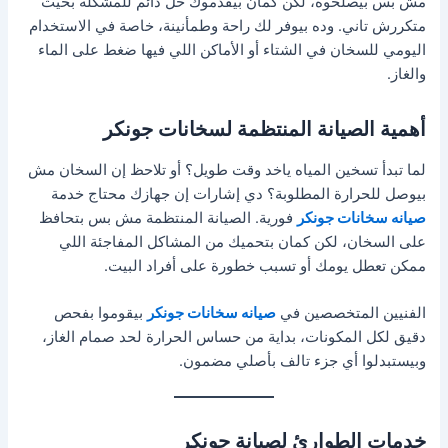
مش بس بيصلحوه، لكن كمان بيقدّموك حل دائم للمشكلة بحيث
متكررش تاني. وده بيوفر لك راحة وطمأنينة، خاصة في الاستخدام
اليومي للسخان في الشتاء أو الأماكن اللي فيها ضغط على الماء
والغاز.
أهمية الصيانة المنتظمة لسخانات جونكر
لما تبدأ تسخين المياه ياخد وقت طويل؟ أو تلاحظ إن السخان مش
بيوصل للحرارة المطلوبة؟ دي إشارات إن جهازك محتاج خدمة
صيانه سخانات جونكر
فورية. الصيانة المنتظمة مش بس بتحافظ
على السخان، لكن كمان بتحميك من المشاكل المفاجئة اللي
ممكن تعطل يومك أو تسبب خطورة على أفراد البيت.
الفنيين المتخصصين في
صيانه سخانات جونكر
بيقوموا بفحص
دقيق لكل المكونات، بداية من حساس الحرارة لحد صمام الغاز،
وبيستبدلوا أي جزء تالف بأصلي مضمون.
خدمات الطوارئ لصيانة جونكر