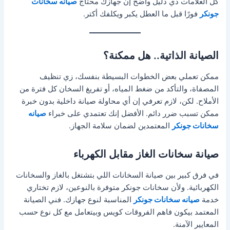
كل العلامات دي دليل واضح إن جهازك محتاج
صيانه سخانات
جونكر
فورًا قبل ما العطل يكبر ويكلفك أكتر.
الصيانة الذاتية.. هل ممكنة؟
ممكن تعملي بعض الخطوات البسيطة بنفسك، زي تنظيف
المصفاة، والتأكد من ضغط المياه، أو تفريغ السخان كل فترة من
الأملاح. لكن، لازم تعرفي إن أي محاولة صيانة داخلية بدون خبرة
ممكن تسبب ضرر دائم. الأفضل إنك تعتمدي على خبراء
صيانه
سخانات جونكر
المعتمدين لضمان سلامة الجهاز.
صيانة سخانات الغاز مقابل الكهرباء
في فرق كبير بين صيانة السخانات اللي بتشتغل بالغاز والسخانات
الكهربائية. ولأن سخانات جونكر متوفرة بالنوعين، لازم تختاري
خدمة
صيانه سخانات جونكر
المناسبة لنوع جهازك. فني الصيانة
المعتمد بيكون فاهم الفروقات كويس وبيتعامل مع كل نوع حسب
المعايير الآمنة.