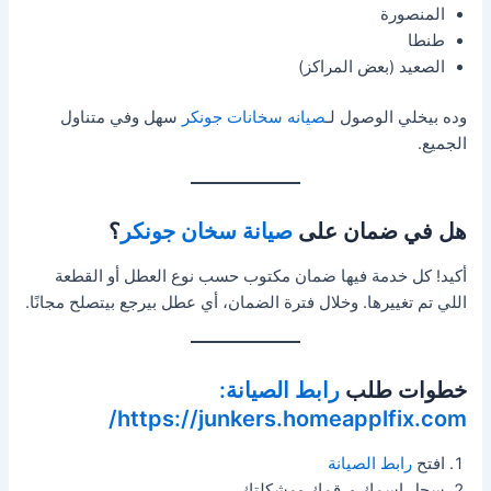
المنصورة
طنطا
الصعيد (بعض المراكز)
وده بيخلي الوصول لـ
صيانه سخانات جونكر
سهل وفي متناول
الجميع.
هل في ضمان على
صيانة سخان جونكر
؟
أكيد! كل خدمة فيها ضمان مكتوب حسب نوع العطل أو القطعة
اللي تم تغييرها. وخلال فترة الضمان، أي عطل بيرجع بيتصلح مجانًا.
خطوات طلب
رابط الصيانة:
https://junkers.homeapplfix.com/
افتح
رابط الصيانة
سجل اسمك ورقمك ومشكلتك