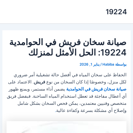
خطي
19224
لى
لمحتوى
صيانة سخان فريش في الحوامدية
19224: الحل الأمثل لمنزلك
بواسطة
Habiba
/
يناير 1, 2026
الحفاظ على سخان المياه في أفضل حالة تشغيلية أمر ضروري
لكل منزل، وخصوصًا إذا كان السخان من نوع
فريش
. الاعتماد على
صيانة سخان فريش في الحوامدية
يضمن أداء مستمر، ويمنع ظهور
أي أعطال مفاجئة قد تعطل استخدام المياه الساخنة. فبفضل فريق
متخصص وفنيين معتمدين، يمكن فحص السخان بشكل شامل
وإصلاح أي مشكلة بسرعة وكفاءة عالية
.