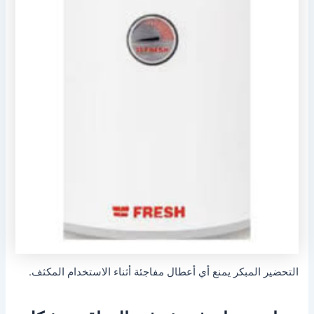
التحضير المبكر يمنع أي أعطال مفاجئة أثناء الاستخدام المكثف.