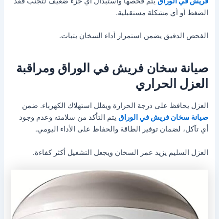
فريش في الوراق
يتم فحصها واستبدال أي جزء ضعيف لتجنب فقد
الضغط أو أي مشكلة مستقبلية.
الفحص الدقيق يضمن استمرار أداء السخان بثبات.
صيانة سخان فريش في الوراق ومراقبة
العزل الحراري
العزل يحافظ على درجة الحرارة ويقلل استهلاك الكهرباء. ضمن
صيانة سخان فريش في الوراق
يتم التأكد من سلامته وعدم وجود
أي تآكل، لضمان توفير الطاقة والحفاظ على الأداء اليومي.
العزل السليم يزيد عمر السخان ويجعل التشغيل أكثر كفاءة.