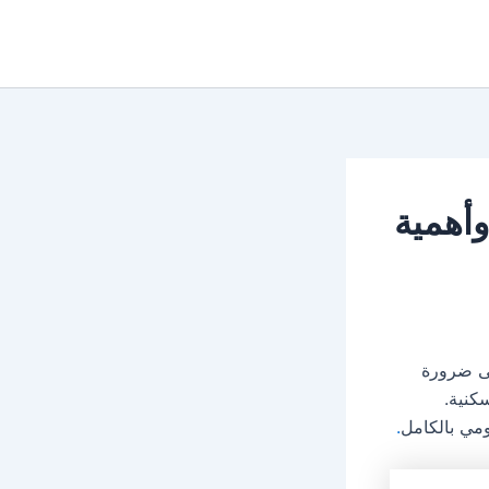
ة سخان فريش في بالم هيلز 19224 وأهمية
 ضرورة
كنية.
مي بالكامل
.