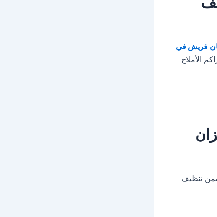
عف
ان فريش في
كم الأملاح
زان
من تنظيف