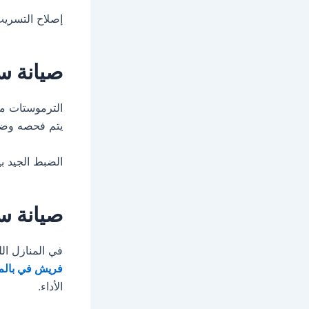
إصلاح التسريب
صيانة س
الترموستات مس
يتم فحصه وضب
الضبط الجيد بي
صيانة س
في المنازل ال
فريش في بالم 
الأداء.