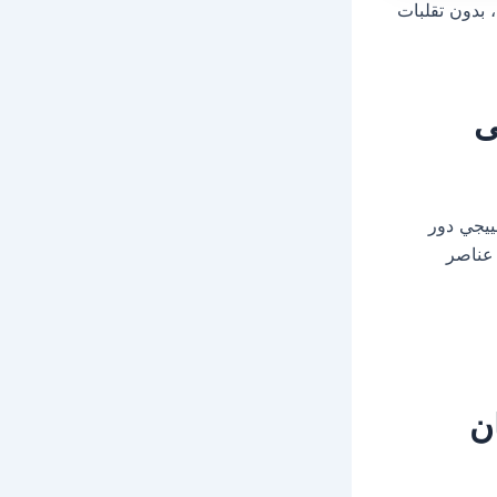
 بدون تقلبات
ى
ييجي دور
 عناصر
ن