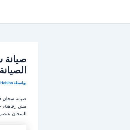
خطي
لى
لمحتوى
الصيانة 
بواسطة
Habiba
صيانة سخان فر
مش رفاهية، خص
السخان عنصر 