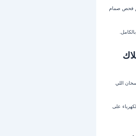
 فحص صمام
الكامل.
لاك
سخان اللي
كهرباء على