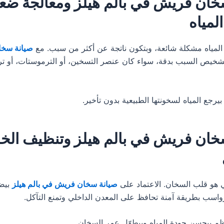
خان فريش في بالم هيلز ومعالجة ض
لمياه
مياه مشكلة شائعة، وبتكون ناتجة عن أكثر من سبب. مع
صيانة سخ
شخيص السبب بدقة، سواء كان عنصر التسخين، أو الترموستات، أو ترا
بيرجع المياه لسخونتها الطبيعية بدون تأخير.
خان فريش في بالم هيلز وتنظيف الخ
ي هو قلب السخان. الاعتماد على
صيانة سخان فريش في بالم هيلز
بيض
واسب بطريقة آمنة تحافظ على المعدن الداخلي وتمنع التآكل.
ظم بيحسن جودة المياه وبيطوّل عمر السخان.