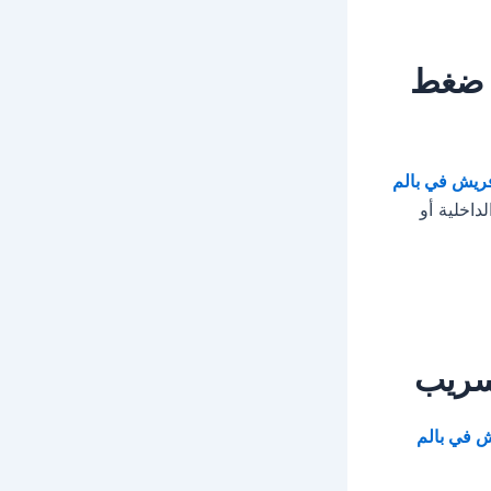
ع ضغط
ريش في بالم
داخلية أو
تسريب
 في بالم