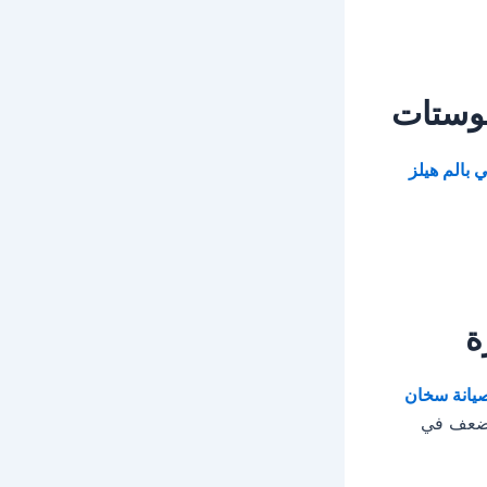
موستات
بالم هيلز
ة
يانة سخان
ن ضعف في