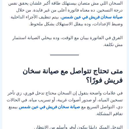
السخان اللي مش متصان بيستهلك طاقة أكبر علشان يحقق نفس
درجة التسخين. ده معناه فاتورة أعلى من غير فايدة. من خلال
صيانة سخان فريش في عين شمس
، بيتم تنظيف الأجزاء الداخلية
وضبط الإعدادات، وده بيقلل الاستهلاك بشكل ملحوظ.
الفرق في الفاتورة بيبان مع الوقت، وده بيخلي الصيانة استثمار
مش تكلفة.
متى تحتاج تتواصل مع صيانة سخان
فريش فورًا؟
في علامات واضحة بتقول إن السخان محتاج تدخل فوري، زي تأخر
تسخين المياه، أو صدور أصوات غريبة، أو تسريب مياه. في الحالات
دي، التواصل السريع مع
صيانة سخان فريش في عين شمس
بيمنع
تفاقم المشكلة.
التدخل المبكر دايمًا بيكون أوفر وأسلم من الانتظار.