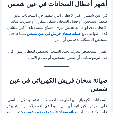
أشهر أعطال السخانات في عين شمس
في عين شمس، أكتر الأعطال اللي بتظهر في السخانات بتكون
ضعف التسخين، أو فصل السخان بشكل متكرر، أو تسريب مياه.
الأعطال دي لو ما اتعالجتش بدري، ممكن تسبب تلف أكبر. علشان
كده، التواصل مع
صيانة سخان فريش في عين شمس
بيساعد في
تشخيص المشكلة بدقة من أول مرة.
الفني المتخصص بيعرف يحدد السبب الحقيقي للعطل، سواء كان
في الثرموستات، أو عنصر التسخين، أو صمام الأمان.
صيانة سخان فريش الكهربائي في عين
شمس
السخانات الكهربائية ليها طبيعة خاصة، لأنها بتعتمد بشكل أساسي
على الدوائر الكهربائية. أي خلل بسيط في التوصيلات أو الهيتر بيأثر
على الأداء. خدمات
صيانة سخان فريش في عين شمس
بتتعامل مع