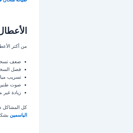
الأعطال
من أكتر الأع
ضعف تسخين
فصل السخا
تسريب مياه
صوت طنين 
زيادة غير م
كل المشاكل د
الياسمين
بشكل 