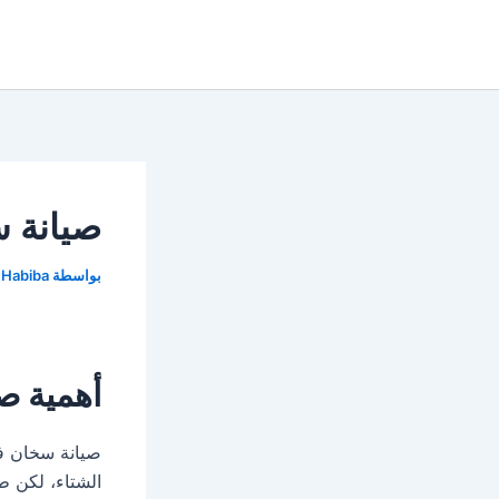
خطي
لى
لمحتوى
صيانة س
بواسطة
Habiba
أهمية صي
صيانة سخان ف
الشتاء، لكن ط