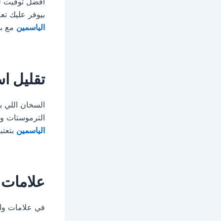
أفضل توقيت لل
بيوفر عليك تع
الياسمين
مع بد
تقليل اس
السخان اللي ب
الترموستات وت
الياسمين
بتعتب
علامات 
في علامات واض