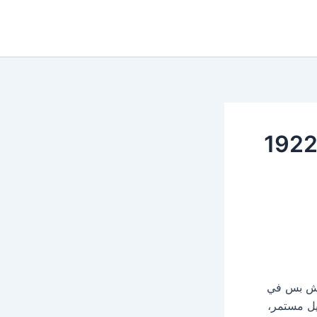
مش بس في
يل مستمر،