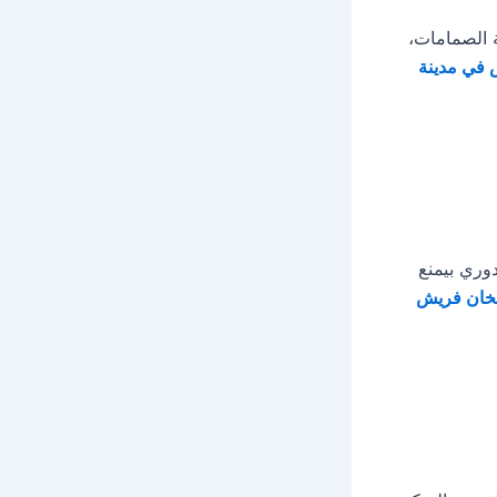
 الصمامات،
في مدينة
دوري بيمنع
خان فريش