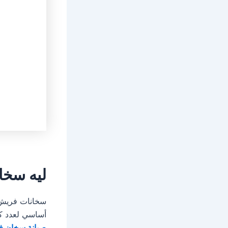
ليه سخا
سخانات فريش م
أساسي لعدد كب
صيانة سخان ف