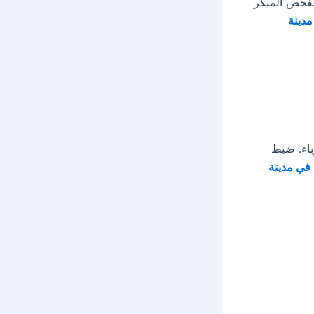
لفحص المبكر
دينة
باء. ضبط
في مدينة