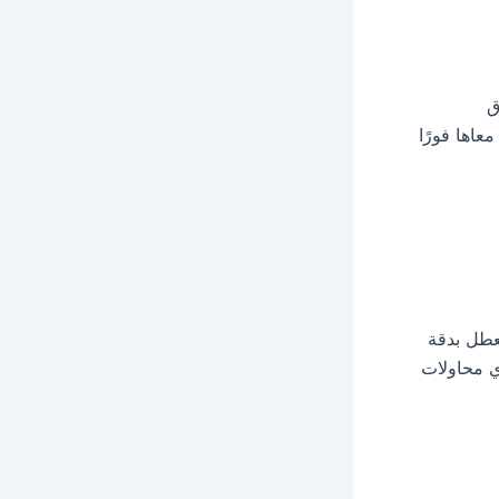
ق
عاها فورًا
لعطل بدقة
 محاولات