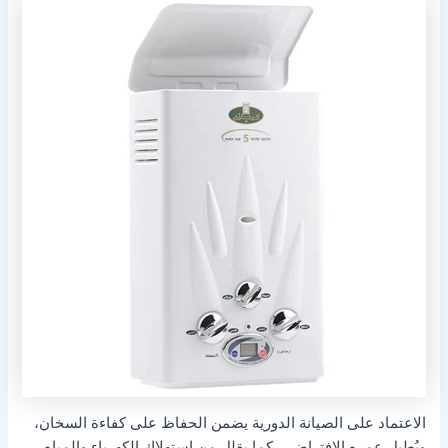
الاعتماد على الصيانة الدورية يضمن الحفاظ على كفاءة السخان،
ويُطيل عمره الافتراضي، كما يقلل من استهلاك الكهرباء والمياه.