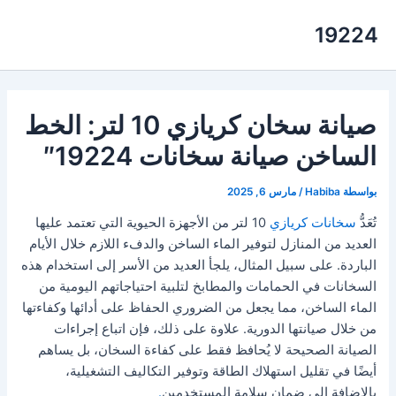
خطي
19224
لى
لمحتوى
صيانة سخان كريازي 10 لتر: الخط
الساخن صيانة سخانات 19224″
بواسطة
Habiba
/
مارس 6, 2025
تُعَدُّ
سخانات كريازي
10 لتر من الأجهزة الحيوية التي تعتمد عليها
العديد من المنازل لتوفير الماء الساخن والدفء اللازم خلال الأيام
الباردة. على سبيل المثال، يلجأ العديد من الأسر إلى استخدام هذه
السخانات في الحمامات والمطابخ لتلبية احتياجاتهم اليومية من
الماء الساخن، مما يجعل من الضروري الحفاظ على أدائها وكفاءتها
من خلال صيانتها الدورية. علاوة على ذلك، فإن اتباع إجراءات
الصيانة الصحيحة لا يُحافظ فقط على كفاءة السخان، بل يساهم
أيضًا في تقليل استهلاك الطاقة وتوفير التكاليف التشغيلية،
بالإضافة إلى ضمان سلامة المستخدمين
.