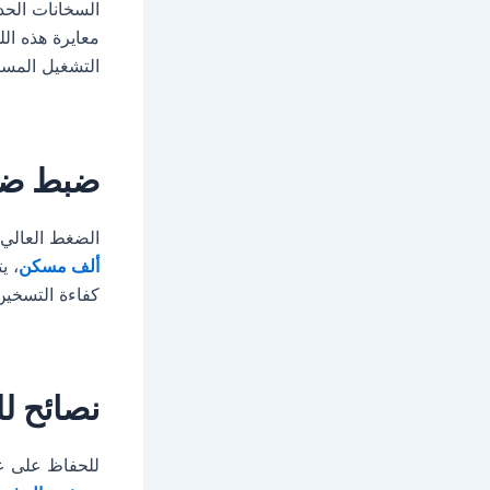
السخانات الح
معايرة هذه ال
التشغيل المست
ضبط ضغط
الضغط العالي 
ألف مسكن
، ي
كفاءة التسخين
نصائح ل
للحفاظ على عم