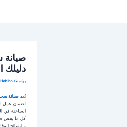
خطي
لى
لمحتوى
دليلك ا
بواسطة
Habiba
يُعد
صيانة سخا
لضمان عمل الس
الساخنة في ال
كل ما يخص صيا
والنصائح الوقائ