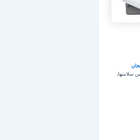
خان
ن سلامتها،