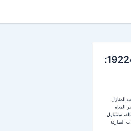
صيانة سخان يونيفرسال في ألف مسكن 19224:
 المنازل
 المياه
لة، سنتناول
ت الطارئة