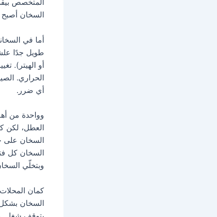
المتخصص بيقدر
السخان أصبح ث
أما في السخان
طويل جدًا علش
أو الهيتر). ت
الحراري. الصي
أي ضرر.
وواحدة من أهم
العطل، لكن كم
السخان على حر
السخان كل فتر
وبتخلّي السخا
كمان المحلات 
السخان بشكل 
بتوقف شغل. وه