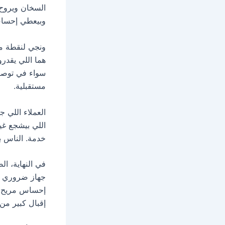
السخان ويروح ب
وبيعطي إحساس 
ونجي لنقطة مه
هما اللي يقدر
سواء في توصيل
مستقبلية.
العملاء اللي 
اللي بيشجع غي
خدمة. الناس ب
في النهاية، ال
جهاز ضروري ز
إحساس مريح. و
إقبال كبير من 