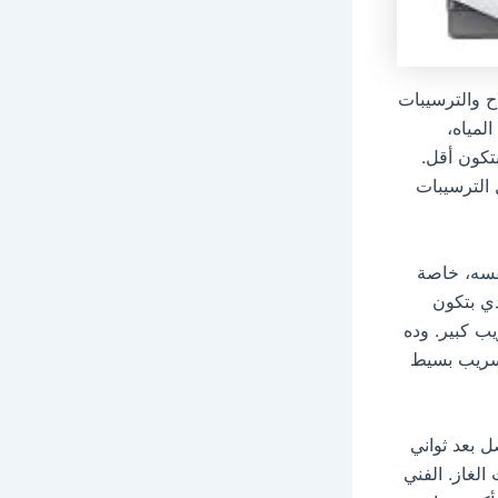
ح والترسيبات
لمياه،
تكون أقل.
 الترسيبات
فسه، خاصة
 الحالة دي بتكون
يب كبير. وده
تسريب بسيط
 بعد ثواني
لغاز. الفني