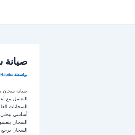
خطي
لى
لمحتوى
صيانة س
بواسطة
Habiba
صيانة سخان يو
التعامل مع أع
السخانات الغ
أساسي بيخلي ن
السخان بنفسهم
السخان يرجع 