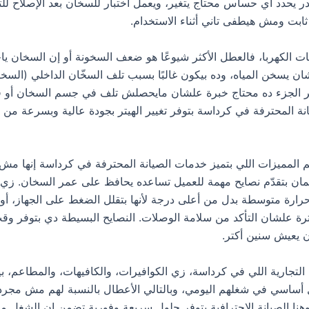
 يحدد أي حساس محتاج يتغير، ويعمل اختبار للسخان بعد الإصلاح للت
ابت ومش هيطفى تاني أثناء الاستخدام.
ات الكهربا، فالعطل الأكثر شيوعًا هو ضعف السخونة أو إن السخان ي
ان يسخن المياه، وده بيكون غالبًا بسبب تلف السخّان الداخلي (السخا
غيير الجزء ده محتاج خبرة علشان مايحصلش تلف في جسم السخان أو 
انة المحترفة في كرداسة بتوفر تغيير الهيتر بجودة عالية وبسرعة من 
 المميزات اللي بتميز خدمات الصيانة المحترفة في كرداسة إنها مش
ان بتقدّم نصايح مهمة للعميل تساعده يحافظ على عمر السخان. زي م
ارة متوسطة بدل من أعلى درجة لأنها بتقلل الضغط على الجهاز، أ
ة علشان التأكد من سلامة الوصلات. النصايح البسيطة دي بتوفر و
ن يعيش سنين أكتر.
التجارية اللي في كرداسة، زي الكوافيرات، والكافيهات، والمطاعم، بي
أساسي في شغلهم اليومي، وبالتالي الأعطال بالنسبة لهم مش مجرد
نا الصيانة الاحترافية بتوفر حلول سريعة وفورية تضمن إن الشغل م