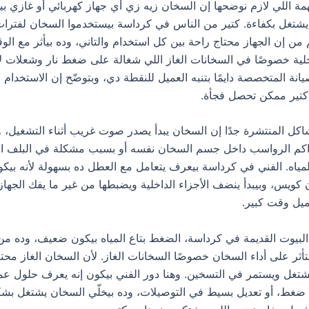
مة اللي لازم نوضحها إن السخان زيه زي أي جهاز كهربائي أو غازي بيح
شتغل بكفاءة. كتير من الناس في كرداسة بيستخدموا السخان لفترات
م من إن الجهاز محتاج راحة بين كل استخدام والتاني، وده بيأثر مع ال
خلية خصوصًا في السخانات الغاز اللي شغالة على ضغط نار وشعلات ل
انة المتخصصة دايمًا بتنبه العميل للنقطة دي، وبتوضّح إن الاستخدام 
كتير ممكن تحصل فجأة.
كل المنتشرة جدًا إن السخان يبدأ يصدر صوت غريب أثناء التشغيل، و
راكم الرواسب داخل جسم السخان نفسه أو بسبب مشكلة في البلف ال
مياه. الفني في كرداسة بيعرف يتعامل مع العطل ده بسهولة لأنه بيك
كويس، وبيبدأ ينضف الأجزاء الداخلية ويضبطها من غير ما يفك الجهاز 
ميل وقت كبير.
لبيوت القديمة في كرداسة، الضغط بتاع المياه بيكون ضعيف، وده من 
بتأثر على أداء السخان خصوصًا السخانات الغاز. لأن السخان الغاز مح
تغل ويستمر في التسخين. وهنا دور الفني بيكون إنه يعرف حلول عم
غط، أو تعديل بسيط في التوصيلات، وده بيخلّي السخان يشتغل بش