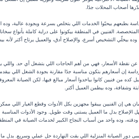
ّرها أصحاب المحلات جدًا.
سة بطبعهم بيحبّوا الخدمات اللي بتخلص بسرعة وبجودة عالية، وده ال
المتخصصة. الفنيين في المنطقة بيكونوا على دراية كاملة بأنواع سخان
 وده بيخلّي التشخيص أسرع، والإصلاح أدق، والعميل يرتاح أكتر لأنه ب
م عن نقطة الأسعار، فهي من أهم الحاجات اللي بتشغل أي حد. واللي ب
داسة إن أسعارهم بتكون مناسبة جدًا مقارنة بجودة الشغل اللي بيقدم
 كده من فنيين كانوا بياخدوا أسعار مبالغ فيها، لكن الصيانة المعروف
بتة وشفافة، وده بيطمن العميل أكتر.
ن هي إن الفنيين بيبقوا مجهزين بكل الأدوات وقطع الغيار اللي ممكن 
ل الإصلاح بدل ما العميل يستنى وقت طويل. وجود الأدوات المناسبة ب
قته، وده واحد من أسباب النجاح الكبير لخدمات الصيانة في المنطق
 دور الصيانة المنزلية اللي بقت النهاردة حل عملي وسريع. بدل ما 