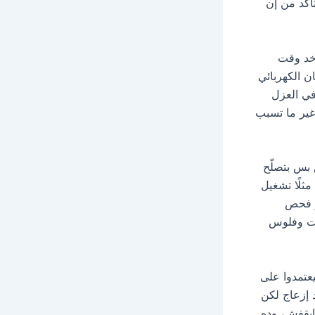
أكد من إن
اخد وقت
ن الكهربائي
في العزل
غير ما تسبب
 بس بتصلّح
ثلًا تشغيل
و فحص
قت وفلوس
عتمدوا على
 إزعاج لكن
ايقفش، وده