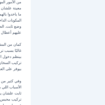
من الأمور المه
معينة علشان ي
ما ياخدوا باله
المكونات الدا
وضع ثابت. الصي
عليهم أعطال 
كمان من المشا
غالبًا بسبب ت
بينظم دخول ال
تركيب السخان 
بيوفر على الع
وفي كتير من ا
الأسباب اللي 
ثابت علشان يش
تركيب محبس ض