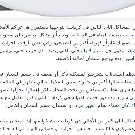
لمشاكل اللي الناس في كرداسة بتواجهها باستمرار هي تراكم الأملا
سبب طبيعة المياه في المنطقة، وده بيأثر بشكل مباشر على سخونة ا
 يستهلك غاز أو كهرباء أكتر من الطبيعي، وفي نفس الوقت الحرارة ب
ة هنا بتكون حل ممتاز لأنها بتخلّي الفني ينضف كل جزء داخلي، ويشيل
اسير، وده بيرجع السخان لحالته الأصلية.
عظم السخانات بيتعرضوا لمشكلة تآكل أو ضعف في جسم السخان ن
السخانات اللي شغّالة بقالها أكتر من 5 أو 7 سنين. العلامات اللي بتظهر في
اية زي نقط ميّه بتتنفّس من تحت السخان، لكن إهمالها بيحوّلها لتسر
ني سريع. وده دور خدمة الصيانة في كرداسة اللي بتقدر تتعامل مع 
إذا كان محتاج لحام، تغيير جزء، أو استبدال جسم السخان بالكامل.
طال اللي كتير من الأهالي في كرداسة بيشتكوا منها إن السخان بيفصل
ده بيكون غالبًا بسبب حساس الحرارة أو حساس اللهب في السخانات ا