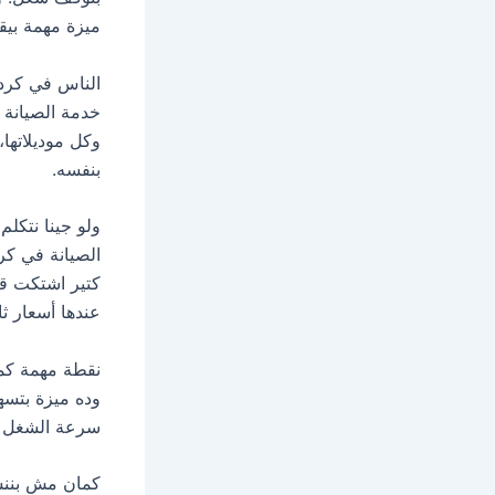
ميزة مهمة بيقد
الناس في كردا
خدمة الصيانة 
وكل موديلاتها،
بنفسه.
ولو جينا نتكل
الصيانة في كر
كتير اشتكت قبل
عندها أسعار ثا
نقطة مهمة كما
وده ميزة بتسه
سرعة الشغل ود
كمان مش بننسى