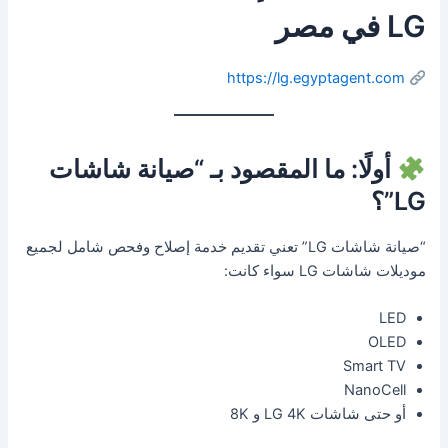
LG في مصر
https://lg.egyptagent.com
أولًا: ما المقصود بـ “صيانة شاشات
LG”؟
“صيانة شاشات LG” تعني تقديم خدمة إصلاح وفحص شامل لجميع
موديلات شاشات LG سواء كانت:
LED
OLED
Smart TV
NanoCell
أو حتى شاشات LG 4K و 8K