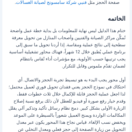
صفحة الحجز مثل
فنيي شركة سامسونج لصيانة الغسالات
.
الخاتمه
ختام هذا الدليل ليس نهاية للمعلومات بل بداية خطة عمل واضحة
تُمكِّن مراكز الصيانة والفنيين وأصحاب المنازل من تحويل معرفة
سطحية إلى نتائج عملية ومقاسة. إذا أردنا تحويل ما سبق إلى
برنامج عملي يُطبق خلال 12 شهراً، فهناك محاور تشغيلية أساسية
يجب ترتيبها حسب الأولوية، مع مؤشرات أداء تُقاس بانتظام
لضمان تقدّم ملموس وقابل للتكرار.
أول محور يجب البدء به هو تبسيط تجربة الحجز والاتصال. أي
احتكاك في نموذج الحجز يعني فقدان تحويل فوري لعميل محتمل؛
لذا اجعل عملية الحجز قابلة للإكمال خلال ثلاث خطوات فقط،
وقدم خيار رفع صورة أو فيديو للعطل لأن ذلك يرفع نسبة إصلاح
الزيارة الأولى بشكل كبير. دمج نظام رسائل تأكيد وتذكير آلي يقلل
المكالمات الواردة ويمنح العميل شعوراً بالسيطرة على الموعد
ويخفض نسب الإلغاء. قياس نجاح هذا المحور يكون عبر معدل
التحويل من زيارة الصفحة إلى حجز فعلي ومعدل التخلي عن