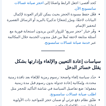
كحد أقصى؛ اجعل الرابط واضحًا إلى
احجز صيانة غسالات
سامسونج الآن
.
فعّل حفظ مسودة الحجز بحيث يمكن للزائر العودة لإكمال
البيانات لاحقًا، ومرّر إشعارًا تذكيريًا بالبريد أو الرسائل القصيرة
لتحفيز الإتمام.
وفّر خيار “حجز سريع” للزوار الذين يريدون استجابة فورية مع
أسئلة متابعة لاحقة تُملأ من قبل مندوب الخدمة خلال المكالمة
عبر
خدمة صيانة غسالات سامسونج
.
سياسات إعادة التعيين والإلغاء وإدارتها بشكل
يقلل خسائر الدخل
حدّد سياسة إلغاء واضحة: رسوم رمزية للإلغاء بعد نافذة زمنية
محددة، وإمكانية إعادة جدولة بدون رسوم قبل مدة زمنية
معقولة؛ ضع تفاصيل السياسة في شاشة التأكيد للحجز مثل
اطلب صيانة غسالات سامسونج
.
طبّق نظام دفع جزئي أو ضمان حجز للمواعيد ذات الأولوية
لتقليل نسب الإلغاء المفاجئ.