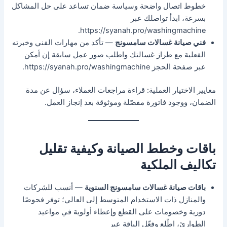
خطوط اتصال واضحة وسياسة ضمان تساعد على حل المشاكل
بسرعة، ابدأ تواصلك عبر
https://syanah.pro/washingmachine.
فني صيانة غسالات سامسونج
— تأكد من مهارات الفني وخبرته
الفعلية مع طراز غسالتك واطلب صور عمل سابقة إن أمكن
عبر صفحة الحجز https://syanah.pro/washingmachine.
معايير الاختيار العملية: قراءة مراجعات العملاء، سؤال عن مدة
الضمان، ووجود فاتورة مفصّلة وموثوقة بعد إنجاز العمل.
باقات وخطط الصيانة وكيفية تقليل
تكاليف الملكية
باقات صيانة غسالات سامسونج السنوية
— أنسب للشركات
والمنازل ذات الاستخدام المتوسط إلى العالي؛ توفر فحوصًا
دورية وخصومات على القطع وإعطاء أولوية في مواعيد
الطوارئ، اطّلع وفعّل الباقة عبر