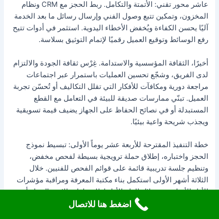
عاشر محور تقني: الأتمتة والتكامل. ربط الحجز مع CRM ونظام
المخزون، وتمكين تتبع وصول الفني وإرسال رسائل ما بعد الخدمة
آليًا يحسن الكفاءة ويُخفض الأخطاء اليدوية. استثمر في أدوات تتيح
رفع الوسائط وتوقيع العميل رقميًا لإتمام التوثيق بسلاسة.
أخيرًا، الثقافة المؤسسية والاستدامة. غِرْس ثقافة الجودة والالتزام
لدى الفريق، وشجّع تحسين العمليات باستمرار عبر اجتماعات
مراجعة دورية ومكافآت للأفكار التي تقلل التكاليف أو تُحسّن تجربة
العميل. تبنّي ممارسات صديقة للبيئة في التعامل مع القطع
المستبدلة أو في نصائح الحفاظ على الجهاز يضيف قيمة تسويقية
ويجذب شريحة واعية بيئيًا.
خطة التنفيذ المقترحة للأربعة عشر يوماً الأولى: تبسيط نموذج
الحجز واختباره، إطلاق حملة ترويجية بسيطة لفحص مخفض،
وتنظيم جلسة تدريبية قائمة على قوائم الفحص للفنيين. خلال
الثلاثة أشهر الأولى استكمل بناء مكتبة المعرفة ومراقبة مؤشرات
الأداء الأساسية، وخلال العام الأول اطلق باقات الاشتراك وابدأ
اضغط هنا للاتصال
شراكات محلية. بهذه النمطية المتدرجة ستتحول الخدمة من عملية
رد فعل عشوائية إلى منظومة متكاملة قادرة على النمو والربحية