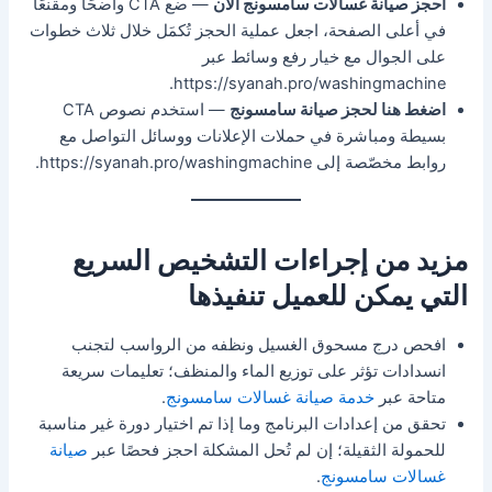
احجز صيانة غسالات سامسونج الآن
— ضع CTA واضحًا ومقنعًا
في أعلى الصفحة، اجعل عملية الحجز تُكمَل خلال ثلاث خطوات
على الجوال مع خيار رفع وسائط عبر
https://syanah.pro/washingmachine.
اضغط هنا لحجز صيانة سامسونج
— استخدم نصوص CTA
بسيطة ومباشرة في حملات الإعلانات ووسائل التواصل مع
روابط مخصّصة إلى https://syanah.pro/washingmachine.
مزيد من إجراءات التشخيص السريع
التي يمكن للعميل تنفيذها
افحص درج مسحوق الغسيل ونظفه من الرواسب لتجنب
انسدادات تؤثر على توزيع الماء والمنظف؛ تعليمات سريعة
متاحة عبر
خدمة صيانة غسالات سامسونج
.
تحقق من إعدادات البرنامج وما إذا تم اختيار دورة غير مناسبة
للحمولة الثقيلة؛ إن لم تُحل المشكلة احجز فحصًا عبر
صيانة
غسالات سامسونج
.