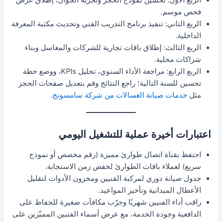
الربع الأول: تحسين نموذج الحجز وتجربة الجوال، إطلاق عرض
فحص موسم.
الربع الثاني: تنفيذ برنامج التدريب الفني وتحديث مكتبة المعرفة
الداخلية.
الربع الثالث: إطلاق باقات تجارية للشركات والمغاسل وبناء
شراكات محلية.
الربع الرابع: مراجعة الأداء السنوي، تحليل KPIs، ووضع خطة
تحسين للسنة التالية؛ راجع النتائج وقم بتعديل صفحات الحجز
مثل
خدمات صيانة الغسالات من شركة سامسونج
.
اعتبارات أخيرة عملية للتشغيل اليومي
احتفظ بقناة اتصال طوارئ مميزة (رقم مخصص أو نموذج
سريع) لعملاء باقات الطوارئ لخفض زمن الاستجابة.
جدول صيانة دوري لمركبة الفنيين ومخزون الأدوات لتقليل
الأعطال الميدانية وتأخير المواعيد.
راقب أداء الفنيين شهريًا وجرّب مكافآت صغيرة للحفاظ على
الدافعية وجودة الخدمة، مع عرض أسماء الفنيين المميّزين على