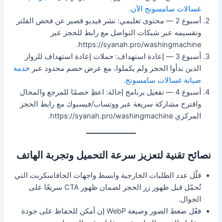
غسالات سامسونج الآن
.
أسبوع 2 — محتوى تعليمي: نشر فيديو قصير عن فحص الفلتر
وتقسيمه عبر شبكات التواصل مع رابط للحجز عبر
https://syanah.pro/washingmachine.
أسبوع 3 — إعادة استهداف: حملات إعادة استهداف للزوار
الذين بدأوا الحجز ولم يكملوا، مع عرض خصم محدود عبر
خدمة
صيانة غسالات سامسونج
.
أسبوع 4 — تفعيل برنامج إحالة: اعطِ خصمًا للمرجع والمحال
واقترح مشاركة سريعة عبر ووتساب/فيسبوك مع رابط الحجز
المركزي https://syanah.pro/washingmachine.
نصائح تقنية لتعزيز سرعة التحميل وتجربة الهاتف
قلّل عدد الطلبات الخارجية وابسط واجهات الجافاسكربت التي
تُحمّل قبل ظهور زر الحجز لضمان ظهور CTA سريعًا على
الجوال.
فعّل ضغط الصور وصيغة WebP إن أمكن للحفاظ على جودة