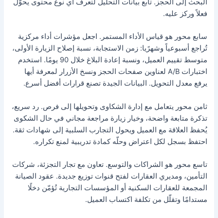
البحث إلى الحجز. تابع بيانات التحليل لتعرف أي نوع محتوى يحوّل
فعلاً وركز عليه.
سابع محور هو قياس الأداء المستمر. اجعل مؤشرات أداء مركزية
تُراجع أسبوعياً وشهرًيا: زمن الاستجابة، نسبة إصلاح الزيارة الأولى،
متوسط تقييم العميل، ونسبة إعادة البلاغ خلال 90 يومًا. استخدم
اختبارات A/B لعناوين صفحات الحجز ونسخ الأزرار لمعرفة أيها
يرفع معدل التحويل. البيانات الجيدة تصنع قرارات أفضل أسرع.
ثامن محور يتعامل مع إدارة الشكاوى وتحويلها إلى فرص. رد سريع،
تذكرة متابعة واضحة، وخيار زيارة مراجعة مجاني في حال الشكوى
يُحفظ العلاقة مع العميل ويحول التجارب السلبية إلى شهادات ثقة.
احتفظ بسجل لكل اعتراض وحلّه كمادة تدريبية لمنع تكراره.
تاسع محور هو الشراكات والتوسع. تعاون مع تجار التجزئة، شركات
التأمين، ومديري العقارات لفتح قنوات توزيع جديدة. عقود الصيانة
المجمعة للعقارات السكنية أو المؤسسات التجارية تُؤمّن دخلًا
مستدامًا وتقلّل من تكلفة اكتساب العميل.