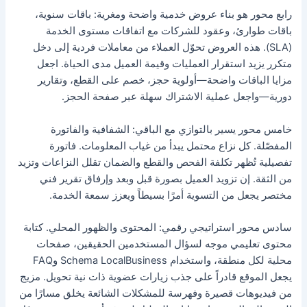
رابع محور هو بناء عروض خدمية واضحة ومغرية: باقات سنوية،
باقات طوارئ، وعقود للشركات مع اتفاقات مستوى الخدمة
(SLA). هذه العروض تحوّل العملاء من معاملات فردية إلى دخل
متكرر يزيد استقرار العمليات وقيمة العميل مدى الحياة. اجعل
مزايا الباقات واضحة—أولوية حجز، خصم على القطع، وتقارير
دورية—واجعل عملية الاشتراك سهلة عبر صفحة الحجز.
خامس محور يسير بالتوازي مع الباقي: الشفافية والفاتورة
المفصّلة. كل نزاع محتمل يبدأ من غياب المعلومات. فاتورة
تفصيلية تُظهر تكلفة الفحص والقطع والضمان تقلل النزاعات وتزيد
من الثقة. إن تزويد العميل بصورة قبل وبعد وإرفاق تقرير فني
مختصر يجعل من التسوية أمرًا بسيطاً ويعزز سمعة الخدمة.
سادس محور استراتيجي رقمي: المحتوى والظهور المحلي. كتابة
محتوى تعليمي موجه لسؤال المستخدمين الحقيقين، صفحات
محلية لكل منطقة، واستخدام Schema LocalBusiness وFAQ
يجعل الموقع قادراً على جذب زيارات عضوية ذات نية تحويل. مزيج
من فيديوهات قصيرة وفهرسة للمشكلات الشائعة يخلق مسارًا من