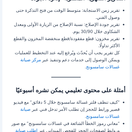
تقرير زمن الاستجابة: متوسط الوقت من فتح التذكرة حتى
وصول الفني.
تقرير جودة الإصلاح: نسبة الإصلاح من الزيارة الأولى ومعدل
الشكاوى خلال 30/90 يوم.
تقرير مخزون: قطع مفقودة/قطع منخفضة المخزون والقطع
الأكثر تداولًا.
كل تقرير يجب أن يُحدّث ويُرجَع إليه عند التخطيط للعمليات
ويمكن الوصول إلى خدمات دعم وتنفيذ عبر
مركز صيانة
غسالات سامسونج
.
أمثلة على محتوى تعليمي يمكن نشره أسبوعيًا
“كيف تنظف فلتر غسالة سامسونج خلال 5 دقائق” مع فيديو
قصير ورابط للحجز إن تطلب الأمر تدخل فني عبر
صيانة
غسالات سامسونج
.
“معاني رموز الخطأ الشائعة في غسالات سامسونج” مع صور
وروابط لصفحات الحجز للفحص الميداني عبر
اطلب صيانة