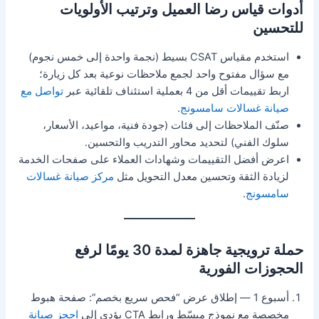
أدوات قياس رضا العميل وترتيب الأولويات
للتحسين
استخدم مقياس CSAT بسيط (نجمة واحدة إلى خمس نجوم)
مع سؤال مفتوح واحد لجمع ملاحظات نوعية بعد كل زيارة؛
اربط تقييمات أقل من 4 بعملية استئناف تلقائية عبر
تواصل مع
صيانة غسالات سامسونج
.
صنّف الملاحظات إلى فئات (جودة فنية، مواعيد، الأسعار،
سلوك الفني) لتحديد محاور التدريب والتحسين.
اعرض أفضل التقييمات وشهادات العملاء على صفحات الخدمة
لزيادة الثقة وتحسين معدل التحويل مثل
مركز صيانة غسالات
سامسونج
.
حملة ترويجية جاهزة لمدة 30 يومًا لرفع
الحجوزات الفورية
أسبوع 1 — إطلاق عرض “فحص سريع بخصم”: صفحة هبوط
مخصصة مع نموذج مبسّط ورابط CTA يؤدي إلى
احجز صيانة