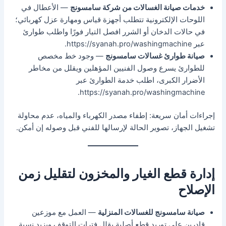
خدمات صيانة الغسالات من شركة سامسونج
— الأعطال في
اللوحات الإلكترونية تتطلب أجهزة قياس ومهارة عزل كهربائي؛
في حالات الدخان أو الشرر افصل التيار فورًا واطلب طوارئ
عبر https://syanah.pro/washingmachine.
صيانة طوارئ غسالات سامسونج
— وجود خط مخصص
للطوارئ يسرع وصول الفنيين المؤهلين ويقلل من مخاطر
الأضرار الكبرى، اطلب خدمة الطوارئ عبر
https://syanah.pro/washingmachine.
إجراءات أمان سريعة: إطفاء مصدر الكهرباء والمياه، عدم محاولة
تشغيل الجهاز، تصوير الحالة لإرسالها للفني قبل وصوله إن أمكن.
إدارة قطع الغيار والمخزون لتقليل زمن
الإصلاح
صيانة سامسونج للغسالات المنزلية
— العمل مع موزعين
قادرين على توريد قطع أصلية يقلل فترات التوقف ويزيد نسبة