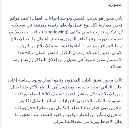
النموذج.
ثاني محور هو تدريب الفنيين وتوحيد إجراءات العمل. اعتمد قوائم
فحص معيارية لكل نوع عطل واجعلها رقمية ومرفقة في سجلات
كل تذكرة. تدريب عملي مكثف (shadowing + حالات حقيقية) مع
تقييمات دورية يرفع كفاءة الفريق ويخفض أعطال ما بعد الإصلاح.
اربط الحوافز بمؤشرات أداء واقعية: نسبة الإصلاح من الزيارة
الأولى، تقييم العملاء، ومعدل التكرار لنفس العطل. نتائج هذا
الاستثمار تظهر سريعاً في تقليل زمن إغلاق التذاكر وارتفاع رضا
العملاء.
ثالث محور يتعلق بإدارة المخزون وقطع الغيار. وجود سياسة إعادة
طلب تلقائي لمواد حساسة ومخزون آمن للقطع الأكثر طلباً يقلل
زمن الإصلاح بشكل مباشر. اعتمد تصنيف ABC للقطع، وراقب
مستويات الطلب الحقيقي للطرازات الشائعة لتقليل تكاليف
التخزين دون خطر نفاد القطع. التكامل بين نظام الحجز وبيانات
المخزون يمكّن من إظهار مواعيد واقعية للعملاء عند الحجز، ما
يقلل الإحباط ويزيد من مصداقية المركز.