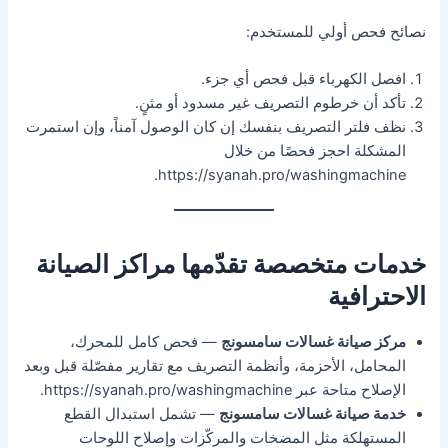
نصائح فحص أولي للمستخدم:
افصل الكهرباء قبل فحص أي جزء.
تأكد أن خرطوم التصريف غير مسدود أو مثنٍ.
نظف فلتر التصريف بنفسك إن كان الوصول آمناً، وإن استمرت
المشكلة احجز فحصًا من خلال
https://syanah.pro/washingmachine.
خدمات متخصصة تقدّمها مراكز الصيانة
الاحترافية
مركز صيانة غسالات سامسونج
— فحص كامل للمحرك،
المحامل، الأحزمة، وأنظمة التصريف مع تقارير مفصّلة قبل وبعد
الإصلاح متاحة عبر https://syanah.pro/washingmachine.
خدمة صيانة غسالات سامسونج
— تشمل استبدال القطع
المستهلكة مثل المضخات والمركّزات وإصلاح اللوحات