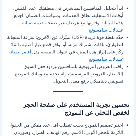
ابدأ بتحليل المنافسين المباشرين في منطقتك: عدد الفنيين،
أوقات الاستجابة، نطاق الخدمات، وسياسات الضمان؛ اجمع
هذه البيانات وقارنها مع عرضك عبر صفحة
خدمة صيانة
غسالات سامسونج
.
حدّد نقطة قوة فريدة (USP) تميّزك عن الآخرين: سرعة استجابة
للطوارئ، باقات اشتراك مرنة، أو توافر قطع غيار أصلية دائمًا؛
ركّز على إبراز هذه الميزة في عنوان الصفحة مثل
أفضل صيانة
غسالات سامسونج
.
راقب العروض الترويجية للمنافسين وردود فعل السوق
(الأسعار، العروض الموسمية)، واستخدم معلوماتك لتموضع
تسويقي ديناميكي يرفع معدل التحويل.
تحسين تجربة المستخدم على صفحة الحجز
لخفض التخلي عن النموذج
اختبر تصميم النموذج بحيث تتطلب أقل عدد ممكن من الحقول
اللازمة للحجز الأولي: الاسم، رقم الهاتف، الطراز، وصورتان