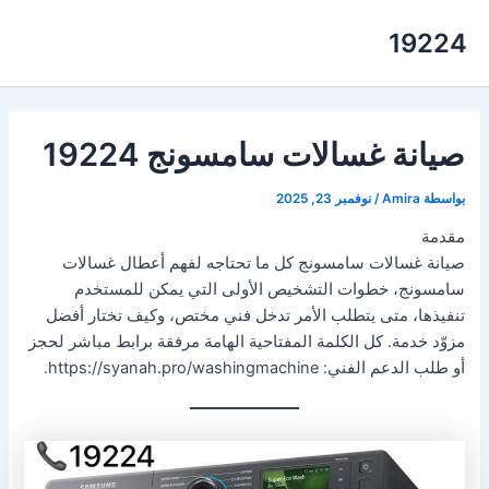
خطي
19224
لى
لمحتوى
صيانة غسالات سامسونج 19224
بواسطة
Amira
/
نوفمبر 23, 2025
مقدمة
صيانة غسالات سامسونج كل ما تحتاجه لفهم أعطال غسالات
سامسونج، خطوات التشخيص الأولى التي يمكن للمستخدم
تنفيذها، متى يتطلب الأمر تدخل فني مختص، وكيف تختار أفضل
مزوّد خدمة. كل الكلمة المفتاحية الهامة مرفقة برابط مباشر لحجز
أو طلب الدعم الفني: https://syanah.pro/washingmachine
.