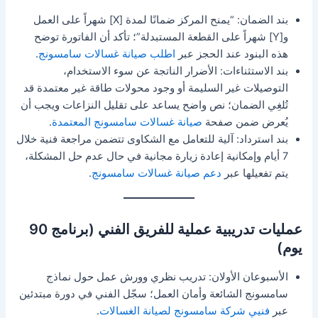
بند الضمان: “يمنح المركز ضمانًا لمدة [X] شهراً على العمل
و[Y] شهراً على القطعة المستبدلة”؛ تأكد أن الفاتورة توضح
هذه البنود عند الحجز عبر
اطلب صيانة غسالات سامسونج
.
بند الاستثناءات: الأضرار الناتجة عن سوء الاستخدام،
التوصيلات غير السليمة أو وجود محولات طاقة غير معتمدة قد
تُلغِي الضمان؛ نص واضح يساعد على تقليل النزاعات ويجب أن
يُعرض ضمن صفحة
صيانة غسالات سامسونج المعتمدة
.
بند استرداد: آلية للتعامل مع الشكاوى تتضمن مراجعة فنية خلال
7 أيام وإمكانية إعادة زيارة مجانية في حال عدم حل المشكلة،
يتم تفعيلها عبر
دعم صيانة غسالات سامسونج
.
عمليات تدريبية عملية للفريق الفني (برنامج 90
يوم)
الأسبوعان الأولان: تدريب نظري وورش عمل حول نماذج
سامسونج الشائعة وأمان العمل؛ سجّل الفني في دورة مبتدئين
عبر
فنيي شركة سامسونج لصيانة الغسالات
.