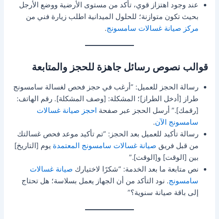
عند وجود اهتزاز قوي، تأكد من مستوى الأرضية ووضع الأرجل
بحيث تكون متوازنة؛ للحلول الميدانية اطلب زيارة فني من
مركز صيانة غسالات سامسونج
.
قوالب نصوص رسائل جاهزة للحجز والمتابعة
رسالة الحجز للعميل: “أرغب في حجز فحص لغسالة سامسونج
طراز [أدخل الطراز]؛ المشكلة: [وصف المشكلة]. رقم الهاتف:
[رقمك].” أرسل الحجز عبر صفحة
احجز صيانة غسالات
سامسونج الآن
.
رسالة تأكيد للعميل بعد الحجز: “تم تأكيد موعد فحص غسالتك
من قبل فريق
صيانة غسالات سامسونج المعتمدة
يوم [التاريخ]
بين [الوقت] و[الوقت].”
نص متابعة ما بعد الخدمة: “شكرًا لاختيارك
صيانة غسالات
سامسونج
. نود التأكد من أن الجهاز يعمل بسلاسة؛ هل تحتاج
إلى باقة صيانة سنوية؟”