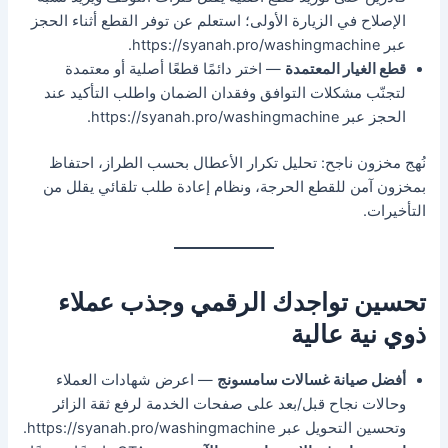
الإصلاح في الزيارة الأولى؛ استعلم عن توفر القطع أثناء الحجز
عبر https://syanah.pro/washingmachine.
قطع الغيار المعتمدة
— اختر دائمًا قطعًا أصلية أو معتمدة
لتجنّب مشكلات التوافق وفقدان الضمان واطلب التأكيد عند
الحجز عبر https://syanah.pro/washingmachine.
نُهج مخزون ناجح: تحليل تكرار الأعطال بحسب الطراز، احتفاظ
بمخزون آمن للقطع الحرجة، ونظام إعادة طلب تلقائي يقلل من
التأخيرات.
تحسين تواجدك الرقمي وجذب عملاء
ذوي نية عالية
أفضل صيانة غسالات سامسونج
— اعرض شهادات العملاء
وحالات نجاح قبل/بعد على صفحات الخدمة لرفع ثقة الزائر
وتحسين التحويل عبر https://syanah.pro/washingmachine.