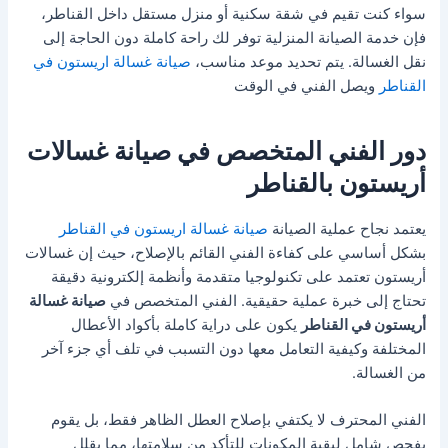
سواء كنت تقيم في شقة سكنية أو منزل مستقل داخل القناطر،
فإن خدمة الصيانة المنزلية توفر لك راحة كاملة دون الحاجة إلى
نقل الغسالة. يتم تحديد موعد مناسب،
صيانة غسالة اريستون في
القناطر
ويصل الفني في الوقت
دور الفني المتخصص في صيانة غسالات
أريستون بالقناطر
يعتمد نجاح عملية الصيانة
صيانة غسالة اريستون في القناطر
بشكل أساسي على كفاءة الفني القائم بالإصلاح، حيث إن غسالات
أريستون تعتمد على تكنولوجيا متقدمة وأنظمة إلكترونية دقيقة
تحتاج إلى خبرة عملية حقيقية. الفني المتخصص في
صيانة غسالة
أريستون في القناطر
يكون على دراية كاملة بأكواد الأعطال
المختلفة وكيفية التعامل معها دون التسبب في تلف أي جزء آخر
من الغسالة.
الفني المحترف لا يكتفي بإصلاح العطل الظاهر فقط، بل يقوم
بفحص شامل لبقية المكونات للتأكد من سلامتها، مما يقلل