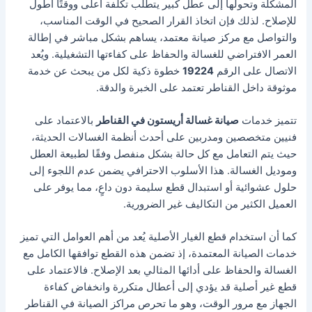
المشكلة وتحولها إلى عطل كبير يتطلب تكلفة أعلى ووقتًا أطول
للإصلاح. لذلك فإن اتخاذ القرار الصحيح في الوقت المناسب،
والتواصل مع مركز صيانة معتمد، يساهم بشكل مباشر في إطالة
العمر الافتراضي للغسالة والحفاظ على كفاءتها التشغيلية. ويُعد
الاتصال على الرقم
19224
خطوة ذكية لكل من يبحث عن خدمة
موثوقة داخل القناطر تعتمد على الخبرة والدقة.
تتميز خدمات
صيانة غسالة أريستون في القناطر
بالاعتماد على
فنيين متخصصين ومدربين على أحدث أنظمة الغسالات الحديثة،
حيث يتم التعامل مع كل حالة بشكل منفصل وفقًا لطبيعة العطل
وموديل الغسالة. هذا الأسلوب الاحترافي يضمن عدم اللجوء إلى
حلول عشوائية أو استبدال قطع سليمة دون داعٍ، مما يوفر على
العميل الكثير من التكاليف غير الضرورية.
كما أن استخدام قطع الغيار الأصلية يُعد من أهم العوامل التي تميز
خدمات الصيانة المعتمدة، إذ تضمن هذه القطع توافقها الكامل مع
الغسالة والحفاظ على أدائها المثالي بعد الإصلاح. فالاعتماد على
قطع غير أصلية قد يؤدي إلى أعطال متكررة وانخفاض كفاءة
الجهاز مع مرور الوقت، وهو ما تحرص مراكز الصيانة في القناطر