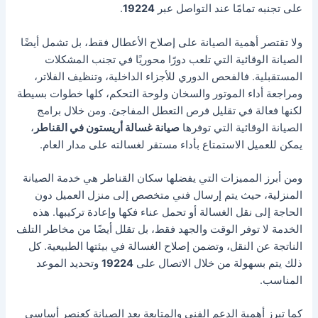
على تجنبه تمامًا عند التواصل عبر
19224
.
ولا تقتصر أهمية الصيانة على إصلاح الأعطال فقط، بل تشمل أيضًا
الصيانة الوقائية التي تلعب دورًا محوريًا في تجنب المشكلات
المستقبلية. فالفحص الدوري للأجزاء الداخلية، وتنظيف الفلاتر،
ومراجعة أداء الموتور والسخان ولوحة التحكم، كلها خطوات بسيطة
لكنها فعالة في تقليل فرص التعطل المفاجئ. ومن خلال برامج
الصيانة الوقائية التي توفرها
صيانة غسالة أريستون في القناطر
،
يمكن للعميل الاستمتاع بأداء مستقر لغسالته على مدار العام.
ومن أبرز المميزات التي يفضلها سكان القناطر هي خدمة الصيانة
المنزلية، حيث يتم إرسال فني متخصص إلى منزل العميل دون
الحاجة إلى نقل الغسالة أو تحمل عناء فكها وإعادة تركيبها. هذه
الخدمة لا توفر الوقت والجهد فقط، بل تقلل أيضًا من مخاطر التلف
الناتجة عن النقل، وتضمن إصلاح الغسالة في بيئتها الطبيعية. كل
ذلك يتم بسهولة من خلال الاتصال على
19224
وتحديد الموعد
المناسب.
كما تبرز أهمية الدعم الفني والمتابعة بعد الصيانة كعنصر أساسي