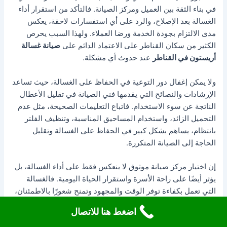
في بناء الثقة بين العميل ومركز الصيانة. فالتأكد من استقرار أداء
الغسالة بعد الإصلاح، والرد على أي استفسارات لاحقة، يعكس
مدى الالتزام بجودة الخدمة ورضا العملاء. ولهذا السبب يحرص
الكثير من سكان القناطر على الاعتماد الدائم على
صيانة غسالة
أريستون في القناطر
عند حدوث أي مشكلة.
ولا يمكن إغفال دور التوعية في الحفاظ على الغسالة، حيث تساعد
الإرشادات والنصائح التي يقدمها فني الصيانة في تقليل الأعطال
الناتجة عن سوء الاستخدام. فاتباع التعليمات الصحيحة، مثل عدم
التحميل الزائد، واستخدام المساحيق المناسبة، وتنظيف الفلتر
بانتظام، يساهم بشكل كبير في الحفاظ على الغسالة وتقليل
الحاجة إلى الصيانة المتكررة.
إن اختيار مركز صيانة موثوق لا ينعكس فقط على أداء الغسالة، بل
يؤثر أيضًا على راحة الأسرة واستقرار الحياة اليومية. فالغسالة
التي تعمل بكفاءة توفر الوقت والمجهود وتمنح شعورًا بالاطمئنان،
خاصة في المنازل التي تعتمد عليها بشكل يومي. ولهذا فإن
اضغط هنا للاتصال
التواصل مع
صيانة غسالة أريستون في القناطر
عبر الرقم
19224