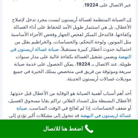
عبر الاتصال على
19224
.
إن الصيانة المنتظمة لغسالة أريستون ليست مجرد تدخل لإصلاح
الأعطال، بل هي استثمار طويل الأمد للحفاظ على أداء الغسالة
وكفاءتها. فالتدخل المبكر لفحص الجهاز وفحص الأجزاء الأساسية
مثل الموتور، ولوحة التحكم، والحساسات، والخراطيم يقلل من
احتمالية حدوث أعطال كبيرة مستقبلاً،
صيانة غسالة اريستون في
النهضة
ويضمن تشغيل الغسالة بكفاءة عالية على مدار سنوات
طويلة. عند الاتصال بـ
19224
، يمكن الحصول على خدمة صيانة
سريعة وموثوقة من فريق فني متخصص يمتلك الخبرة في جميع
موديلات غسالات أريستون الحديثة.
أحد أهم أسباب أهمية الصيانة هو الوقاية من الأعطال قبل حدوثها.
الأعطال البسيطة مثل انسداد الفلاتر، تراكم بقايا مسحوق الغسيل،
أو ضعف الحساسات، إذا لم تُعالج في الوقت المناسب،
صيانة
غسالة اريستون في النهضة
قد تتحول إلى مشكلات أكبر تؤدي إلى
توقف الغسالة أو تلف أجزاء رئيسية فيها. لذلك، يُنصح باتباع برامج
اضغط هنا للاتصال
صيانة دورية تضمن مراجعة وفحص كل جزء من أجزاء الغسالة
بشكل مستمر. يمكن الاعتماد على
صيانة غسالة أريستون في