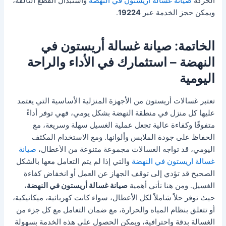
الحركة
صيانة غسالة اريستون في النهضة
واستبدال القطع التالفة،
ويمكن حجز الخدمة عبر
19224
.
الخاتمة: صيانة غسالة أريستون في
النهضة – استثمارك في الأداء والراحة
اليومية
تعتبر غسالات أريستون من الأجهزة المنزلية الأساسية التي يعتمد
عليها كل منزل في منطقة النهضة بشكل يومي، فهي توفر أداءً
متفوقًا وكفاءة عالية تجعل عملية الغسيل سهلة وسريعة، مع
الحفاظ على جودة الملابس وألوانها. ومع الاستخدام المكثف
اليومي، قد تواجه الغسالات مجموعة متنوعة من الأعطال،
صيانة
غسالة اريستون في النهضة
والتي إذا لم يتم التعامل معها بالشكل
الصحيح قد تؤدي إلى توقف الجهاز عن العمل أو انخفاض كفاءة
الغسيل. ومن هنا تأتي أهمية
صيانة غسالة أريستون في النهضة
،
حيث توفر حلاً شاملاً لكل الأعطال، سواء كانت كهربائية، ميكانيكية،
أو تتعلق بنظام المياه والحرارة، مع ضمان التعامل مع كل جزء من
الغسالة بدقة واحترافية، ويمكن الحصول على هذه الخدمة بسهولة