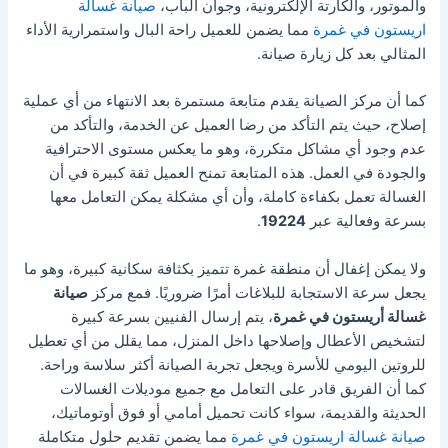
والموتور، والكارتة الإلكترونية، وجوان الباب،
صيانة غسالة
اريستون في غمرة
مما يضمن للعميل راحة البال واستمرارية الأداء
المثالي بعد كل زيارة صيانة.
كما أن مركز الصيانة يقدم متابعة مستمرة بعد الانتهاء من أي عملية
إصلاح، حيث يتم التأكد من رضا العميل عن الخدمة، والتأكد من
عدم وجود أي مشاكل متكررة، وهو ما يعكس مستوى الاحترافية
والجودة في العمل. هذه المتابعة تمنح العميل ثقة كبيرة في أن
الغسالة تعمل بكفاءة كاملة، وأن أي مشكلة يمكن التعامل معها
بسرعة وفعالية عبر
19224
.
ولا يمكن إغفال أن منطقة غمرة تتميز بكثافة سكانية كبيرة، وهو ما
يجعل سرعة الاستجابة للبلاغات أمرًا ضروريًا. فمع مركز
صيانة
غسالة أريستون في غمرة
، يتم إرسال الفنيين بسرعة كبيرة
لتشخيص الأعطال وإصلاحها داخل المنزل، مما يقلل من أي تعطيل
للروتين اليومي للأسرة ويجعل تجربة الصيانة أكثر سلاسة وراحة.
كما أن الفريق قادر على التعامل مع جميع موديلات الغسالات
الحديثة والقديمة، سواء كانت تحميل أمامي أو فوق أوتوماتيك،
صيانة غسالة اريستون في غمرة
مما يضمن تقديم حلول متكاملة