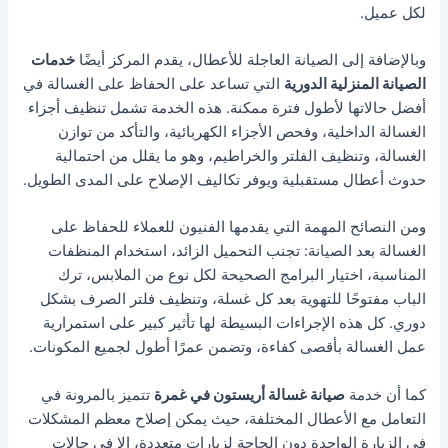
لكل عميل.
وبالإضافة إلى الصيانة العاجلة للأعطال، يقدم المركز أيضًا
خدمات
الصيانة المنزلية الدورية
التي تساعد على الحفاظ على الغسالة في
أفضل حالاتها لأطول فترة ممكنة. هذه الخدمة تشمل تنظيف أجزاء
الغسالة الداخلية، وفحص الأجزاء الكهربائية، والتأكد من توازن
الغسالة، وتنظيف الفلتر والخراطيم، وهو ما يقلل من احتمالية
حدوث أعطال مستقبلية ويوفر تكاليف الإصلاح على المدى الطويل.
ومن النصائح المهمة التي يقدمها الفنيون للعملاء للحفاظ على
الغسالة بعد الصيانة: تجنب التحميل الزائد، استخدام المنظفات
المناسبة، اختيار البرامج الصحيحة لكل نوع من الملابس، ترك
الباب مفتوحًا للتهوية بعد كل غسلة، وتنظيف فلتر الصرف بشكل
دوري. كل هذه الإجراءات البسيطة لها تأثير كبير على استمرارية
عمل الغسالة بأقصى كفاءة، وتضمن عمرًا أطول لجميع المكونات.
كما أن خدمة
صيانة غسالة أريستون في غمرة
تتميز بالمرونة في
التعامل مع الأعطال المختلفة، حيث يمكن إصلاح معظم المشكلات
في الزيارة الواحدة دون الحاجة لزيارات متعددة، إلا في حالات