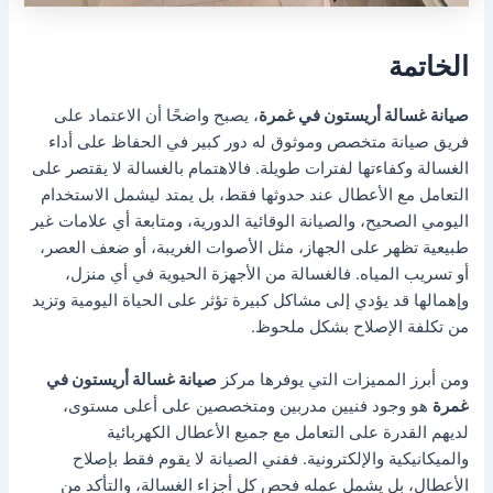
الخاتمة
صيانة غسالة أريستون في غمرة
، يصبح واضحًا أن الاعتماد على
فريق صيانة متخصص وموثوق له دور كبير في الحفاظ على أداء
الغسالة وكفاءتها لفترات طويلة. فالاهتمام بالغسالة لا يقتصر على
التعامل مع الأعطال عند حدوثها فقط، بل يمتد ليشمل الاستخدام
اليومي الصحيح، والصيانة الوقائية الدورية، ومتابعة أي علامات غير
طبيعية تظهر على الجهاز، مثل الأصوات الغريبة، أو ضعف العصر،
أو تسريب المياه. فالغسالة من الأجهزة الحيوية في أي منزل،
وإهمالها قد يؤدي إلى مشاكل كبيرة تؤثر على الحياة اليومية وتزيد
من تكلفة الإصلاح بشكل ملحوظ.
ومن أبرز المميزات التي يوفرها مركز
صيانة غسالة أريستون في
غمرة
هو وجود فنيين مدربين ومتخصصين على أعلى مستوى،
لديهم القدرة على التعامل مع جميع الأعطال الكهربائية
والميكانيكية والإلكترونية. ففني الصيانة لا يقوم فقط بإصلاح
الأعطال، بل يشمل عمله فحص كل أجزاء الغسالة، والتأكد من