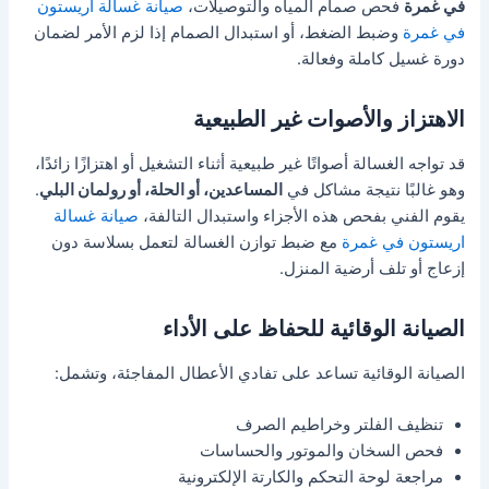
في غمرة
فحص صمام المياه والتوصيلات،
صيانة غسالة اريستون
في غمرة
وضبط الضغط، أو استبدال الصمام إذا لزم الأمر لضمان
دورة غسيل كاملة وفعالة.
الاهتزاز والأصوات غير الطبيعية
قد تواجه الغسالة أصواتًا غير طبيعية أثناء التشغيل أو اهتزازًا زائدًا،
وهو غالبًا نتيجة مشاكل في
المساعدين، أو الحلة، أو رولمان البلي
.
يقوم الفني بفحص هذه الأجزاء واستبدال التالفة،
صيانة غسالة
اريستون في غمرة
مع ضبط توازن الغسالة لتعمل بسلاسة دون
إزعاج أو تلف أرضية المنزل.
الصيانة الوقائية للحفاظ على الأداء
الصيانة الوقائية تساعد على تفادي الأعطال المفاجئة، وتشمل:
تنظيف الفلتر وخراطيم الصرف
فحص السخان والموتور والحساسات
مراجعة لوحة التحكم والكارتة الإلكترونية