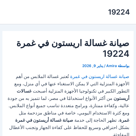
خطي
19224
لى
لمحتوى
صيانة غسالة اريستون في غمرة
19224
بواسطة
Amira
/
يناير 9, 2026
صيانة غسالة اريستون في غمرة
تُعتبر غسالة الملابس من أهم
الأجهزة المنزلية التي لا يمكن الاستغناء عنها في أي منزل، ومع
التطور الكبير في تكنولوجيا الأجهزة المنزلية أصبحت
غسالات
أريستون
من أكثر الأنواع استخدامًا في مصر، لما تتميز به من جودة
عالية، وكفاءة ممتازة، وبرامج متعددة تناسب جميع أنواع الملابس.
ومع كثرة الاستخدام اليومي، خاصة في مناطق مزدحمة مثل
غمرة
، تظهر الحاجة إلى خدمة
صيانة غسالة أريستون في غمرة
بشكل احترافي وسريع للحفاظ على كفاءة الجهاز وتجنب الأعطال
المفاجئة
.