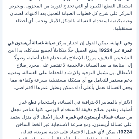
استبدال القطع الكبيرة أو التي تحتاج لتوريد من المخزون. ويحرص
المركز على شرح كل خطوات الصيانة للعميل بعد الانتهاء، لضمان
وعيه بكيفية استخدام الغسالة بالشكل الأمثل وتجنب أي أخطاء
مستقبلية.
وفي النهاية، يمكن القول إن اختيار مركز
صيانة غسالة أريستون في
غمرة
عبر
19224
يمنح العميل حلًا متكاملاً لجميع مشاكله، بدءًا من
التشخيص الدقيق، مرورًا بالإصلاح باستخدام قطع أصلية، وصولًا
إلى متابعة ما بعد الصيانة. فالخدمة لا تقتصر على مجرد إصلاح
الأعطال، بل تشمل التوجيه والإرشاد للحفاظ على الغسالة، وتقديم
دعم مستمر للتعامل مع أي مشكلة مستقبلية بسرعة وكفاءة، مما
يجعل الغسالة تعمل بأعلى أداء ممكن وتطيل عمرها الافتراضي.
الالتزام بالمعايير الاحترافية في الصيانة، واستخدام قطع غيار
أصلية، وتقديم نصائح دقيقة للاستخدام اليومي، كلها عناصر تجعل
من
صيانة غسالة أريستون في غمرة
الخيار الأمثل لأي منزل يعتمد
على غسالة أريستون. ومع سرعة الاستجابة عبر الخط الساخن
19224
، يمكن لأي عميل الاعتماد على خدمة سريعة، فعالة،