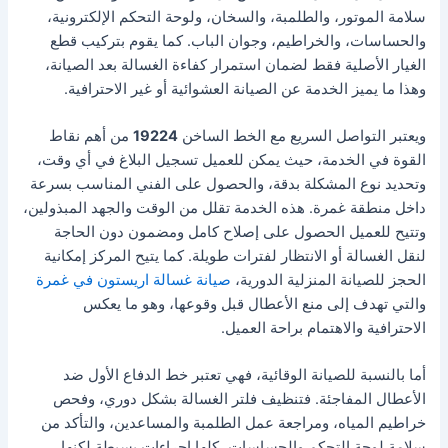
سلامة الموتور، والطلمبة، والسخان، ولوحة التحكم الإلكترونية،
والحساسات، والخراطيم، وجوان الباب. كما يقوم بتركيب قطع
الغيار الأصلية فقط لضمان استمرار كفاءة الغسالة بعد الصيانة،
وهذا ما يميز الخدمة عن الصيانة العشوائية أو غير الاحترافية.
ويعتبر التواصل السريع مع الخط الساخن
19224
من أهم نقاط
القوة في الخدمة، حيث يمكن للعميل تسجيل البلاغ في أي وقت،
وتحديد نوع المشكلة بدقة، والحصول على الفني المناسب بسرعة
داخل منطقة غمرة. هذه الخدمة تقلل من الوقت والجهد المبذولين،
وتتيح للعميل الحصول على إصلاح كامل ومضمون دون الحاجة
لنقل الغسالة أو الانتظار لفترات طويلة. كما يتيح المركز إمكانية
الحجز للصيانة المنزلية الدورية،
صيانة غسالة اريستون في غمرة
والتي تهدف إلى منع الأعطال قبل وقوعها، وهو ما يعكس
الاحترافية والاهتمام براحة العميل.
أما بالنسبة للصيانة الوقائية، فهي تعتبر خط الدفاع الأول ضد
الأعطال المفاجئة. فتنظيف فلتر الغسالة بشكل دوري، وفحص
خراطيم المياه، ومراجعة عمل الطلمبة والمساعدين، والتأكد من
سلامة لوحة التحكم والحساسات، كلها إجراءات بسيطة لكنها