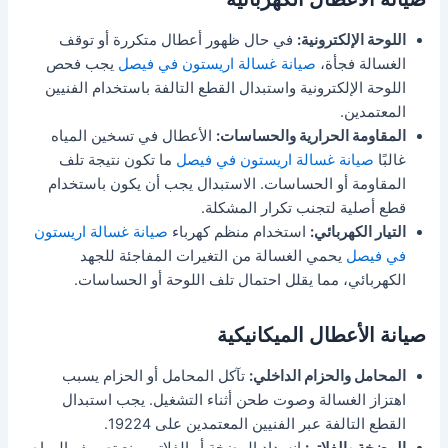
اللوحة الإلكترونية:
في حال ظهور أعطال متكررة أو توقف
الغسالة فجأة،
صيانة غسالة اريستون في فيصل
يجب فحص
اللوحة الإلكترونية واستبدال القطع التالفة باستخدام الفنيين
المعتمدين.
المقاومة الحرارية والحساسات:
الأعطال في تسخين المياه
غالبًا
صيانة غسالة اريستون في فيصل
ما تكون نتيجة تلف
المقاومة أو الحساسات. الاستبدال يجب أن يكون باستخدام
قطع أصلية لتجنب تكرار المشكلة.
التيار الكهربائي:
استخدام منظم كهرباء
صيانة غسالة اريستون
في فيصل
يحمي الغسالة من التغيرات المفاجئة للجهد
الكهربائي، مما يقلل احتمال تلف اللوحة أو الحساسات.
صيانة الأعطال الميكانيكية
المحامل والحزام الداخلي:
تآكل المحامل أو الحزام يسبب
اهتزاز الغسالة وصوت طحن أثناء التشغيل. يجب استبدال
القطع التالفة عبر الفنيين المعتمدين على 19224.
المضخة والفلاتر:
انسداد المضخة أو الفلاتر يمنع تصريف المياه.