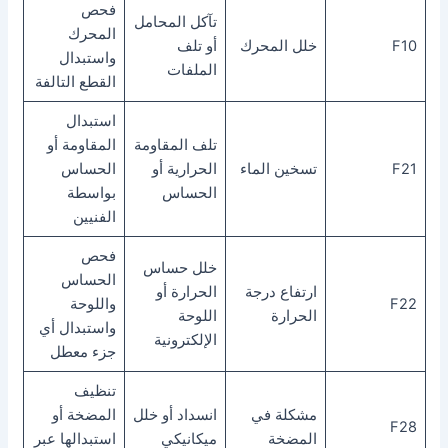
فحص
تآكل المحامل
المحرك
F10
خلل المحرك
أو تلف
واستبدال
الملفات
القطع التالفة
استبدال
تلف المقاومة
المقاومة أو
F21
تسخين الماء
الحرارية أو
الحساس
الحساس
بواسطة
الفنيين
فحص
خلل حساس
الحساس
ارتفاع درجة
الحرارة أو
F22
واللوحة
الحرارة
اللوحة
واستبدال أي
الإلكترونية
جزء معطل
تنظيف
مشكلة في
انسداد أو خلل
المضخة أو
F28
المضخة
ميكانيكي
استبدالها عبر