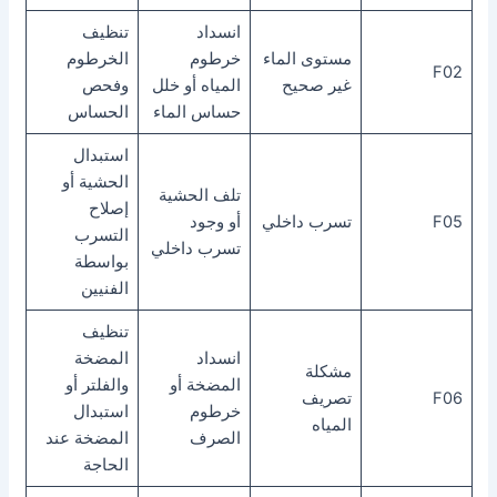
انسداد
تنظيف
مستوى الماء
خرطوم
الخرطوم
F02
غير صحيح
المياه أو خلل
وفحص
حساس الماء
الحساس
استبدال
الحشية أو
تلف الحشية
إصلاح
F05
تسرب داخلي
أو وجود
التسرب
تسرب داخلي
بواسطة
الفنيين
تنظيف
انسداد
المضخة
مشكلة
المضخة أو
والفلتر أو
F06
تصريف
خرطوم
استبدال
المياه
الصرف
المضخة عند
الحاجة