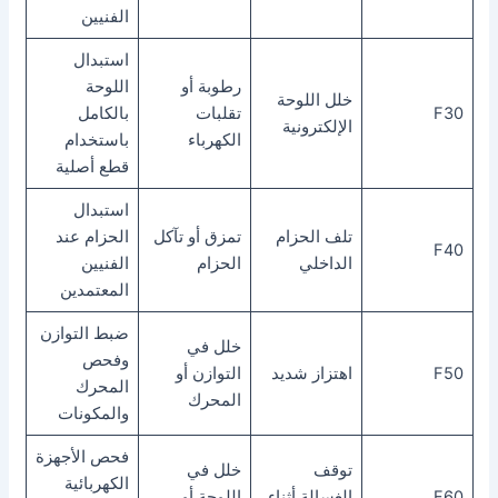
الفنيين
استبدال
رطوبة أو
اللوحة
خلل اللوحة
F30
تقلبات
بالكامل
الإلكترونية
الكهرباء
باستخدام
قطع أصلية
استبدال
تلف الحزام
تمزق أو تآكل
الحزام عند
F40
الداخلي
الحزام
الفنيين
المعتمدين
ضبط التوازن
خلل في
وفحص
F50
اهتزاز شديد
التوازن أو
المحرك
المحرك
والمكونات
فحص الأجهزة
توقف
خلل في
الكهربائية
F60
الغسالة أثناء
اللوحة أو