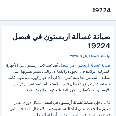
خطي
19224
لى
لمحتوى
صيانة غسالة اريستون في فيصل
19224
بواسطة
Amira
/
يناير 3, 2026
صيانة غسالة اريستون في فيصل
تُعد غسالات أريستون من الأجهزة
المنزلية الرائدة في الجودة والكفاءة، والتي تتميز بقدرتها على
تنظيف الملابس بفاعلية كبيرة. إلا أن أي جهاز كهربائي، مهما كانت
جودته، قد يتعرض لأعطال نتيجة الاستخدام المستمر، أو تراكم
الأوساخ، أو الأعطال الكهربائية والمكونات الميكانيكية
.
لذلك، فإن
صيانة غسالة أريستون في فيصل
بشكل دوري تعتبر
ضرورة للحفاظ على أداء الغسالة وتجنب الأعطال المفاجئة التي
قد تؤدي إلى توقف الجهاز أو تلف أجزاءه الداخلية.