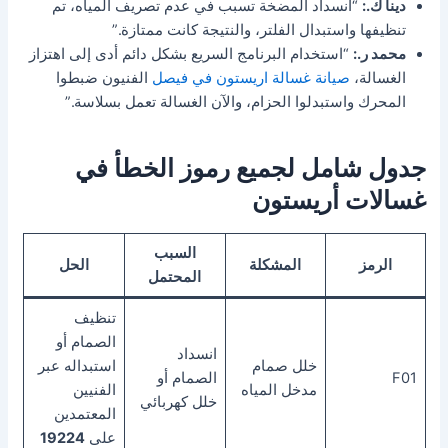
دينا ك.:
“انسداد المضخة تسبب في عدم تصريف المياه، تم
تنظيفها واستبدال الفلتر، والنتيجة كانت ممتازة.”
محمد ر.:
“استخدام البرنامج السريع بشكل دائم أدى إلى اهتزاز
الغسالة،
صيانة غسالة اريستون في فيصل
الفنيون ضبطوا
المحرك واستبدلوا الحزام، والآن الغسالة تعمل بسلاسة.”
جدول شامل لجميع رموز الخطأ في
غسالات أريستون
السبب
الرمز
المشكلة
الحل
المحتمل
تنظيف
الصمام أو
انسداد
خلل صمام
استبداله عبر
F01
الصمام أو
مدخل المياه
الفنيين
خلل كهربائي
المعتمدين
على
19224