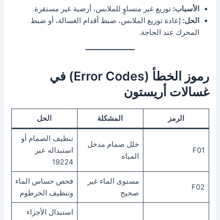
الأسباب:
توزيع غير متساوٍ للملابس، أرضية غير مستقرة.
الحل:
إعادة توزيع الملابس، ضبط أقدام الغسالة، أو ضبط
المحرك عند الحاجة.
رموز الخطأ (Error Codes) في
غسالات أريستون
الرمز
المشكلة
الحل
تنظيف الصمام أو
خلل صمام مدخل
F01
استبداله عبر
المياه
19224
مستوى الماء غير
فحص حساس الماء
F02
صحيح
وتنظيف الخرطوم
استبدال الأجزاء