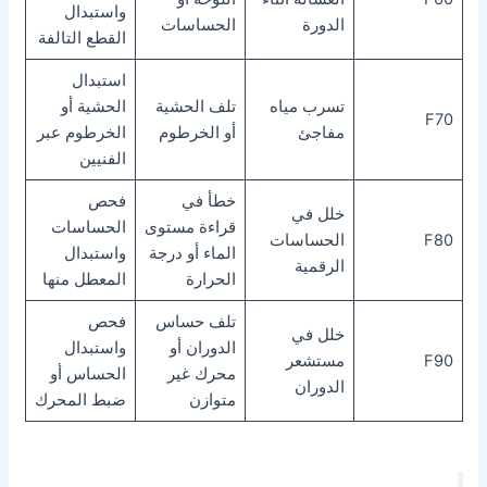
واستبدال
الدورة
الحساسات
القطع التالفة
استبدال
تسرب مياه
تلف الحشية
الحشية أو
F70
مفاجئ
أو الخرطوم
الخرطوم عبر
الفنيين
خطأ في
فحص
خلل في
قراءة مستوى
الحساسات
F80
الحساسات
الماء أو درجة
واستبدال
الرقمية
الحرارة
المعطل منها
تلف حساس
فحص
خلل في
الدوران أو
واستبدال
F90
مستشعر
محرك غير
الحساس أو
الدوران
متوازن
ضبط المحرك