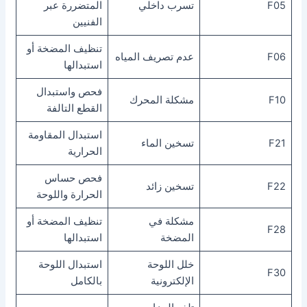
F05
تسرب داخلي
المتضررة عبر
الفنيين
تنظيف المضخة أو
F06
عدم تصريف المياه
استبدالها
فحص واستبدال
F10
مشكلة المحرك
القطع التالفة
استبدال المقاومة
F21
تسخين الماء
الحرارية
فحص حساس
F22
تسخين زائد
الحرارة واللوحة
مشكلة في
تنظيف المضخة أو
F28
المضخة
استبدالها
خلل اللوحة
استبدال اللوحة
F30
الإلكترونية
بالكامل