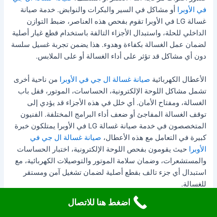
في الأوبرا
أو مشاكل في السير والبكرات والنوابض. خدمة صيانة
غسالة LG في الأوبرا تقوم بفحص هذه العناصر، ضبط التوازن
الداخلي للحلة، واستبدال الأجزاء التالفة باستخدام قطع غيار أصلية
لضمان عمل الغسالة بكفاءة وهدوء. هذا يضمن تجربة غسيل سلسة
دون أي مشاكل قد تؤثر على أداء الغسالة أو على الملابس.
الأعطال الكهربائية
صيانة غسالة ال جي في الأوبرا
من ناحية أخرى
تشمل مشاكل اللوحة الإلكترونية، الحساسات، الموتور، قفل باب
الغسالة، ومفتاح الأمان. أي خلل في هذه الأجزاء قد يؤدي إلى
توقف الغسالة المفاجئ أو ضعف أداء البرامج المختلفة. الفنيون
المتخصصون في خدمة صيانة غسالة LG في الأوبرا يمتلكون خبرة
كبيرة في التعامل مع هذه الأعطال،
صيانة غسالة ال جي في
الأوبرا
حيث يقومون بفحص اللوحة الإلكترونية، اختبار الحساسات
والمستشعرات، وضمان سلامة الموتور والتوصيلات الكهربائية، مع
استبدال أي جزء تالف بقطع أصلية لضمان تشغيل آمن ومستقر
للغسالة.
اضغط هنا للاتصال
من الأمور المهمة أيضًا هي الصيانة الوقائية التي تقلل من حدوث