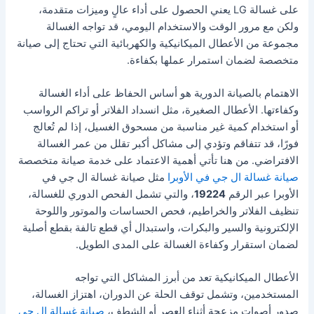
على غسالة LG يعني الحصول على أداء عالٍ وميزات متقدمة،
ولكن مع مرور الوقت والاستخدام اليومي، قد تواجه الغسالة
مجموعة من الأعطال الميكانيكية والكهربائية التي تحتاج إلى صيانة
متخصصة لضمان استمرار عملها بكفاءة.
الاهتمام بالصيانة الدورية هو أساس الحفاظ على أداء الغسالة
وكفاءتها. الأعطال الصغيرة، مثل انسداد الفلاتر أو تراكم الرواسب
أو استخدام كمية غير مناسبة من مسحوق الغسيل، إذا لم تُعالج
فورًا، قد تتفاقم وتؤدي إلى مشاكل أكبر تقلل من عمر الغسالة
الافتراضي. من هنا تأتي أهمية الاعتماد على خدمة صيانة متخصصة
صيانة غسالة ال جي في الأوبرا
مثل صيانة غسالة ال جي في
الأوبرا عبر الرقم
19224
، والتي تشمل الفحص الدوري للغسالة،
تنظيف الفلاتر والخراطيم، فحص الحساسات والموتور واللوحة
الإلكترونية والسير والبكرات، واستبدال أي قطع تالفة بقطع أصلية
لضمان استقرار وكفاءة الغسالة على المدى الطويل.
الأعطال الميكانيكية تعد من أبرز المشاكل التي تواجه
المستخدمين، وتشمل توقف الحلة عن الدوران، اهتزاز الغسالة،
صدور أصوات مزعجة أثناء العصر أو الشطف،
صيانة غسالة ال جي