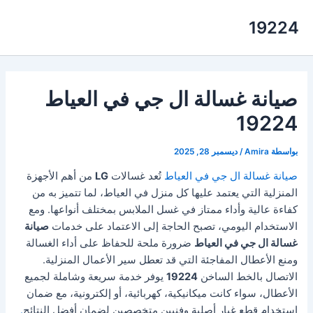
خطي
19224
لى
لمحتوى
صيانة غسالة ال جي في العياط
19224
بواسطة
Amira
/
ديسمبر 28, 2025
صيانة غسالة ال جي في العياط
تُعد غسالات
LG
من أهم الأجهزة
المنزلية التي يعتمد عليها كل منزل في العياط، لما تتميز به من
كفاءة عالية وأداء ممتاز في غسل الملابس بمختلف أنواعها. ومع
الاستخدام اليومي، تصبح الحاجة إلى الاعتماد على خدمات
صيانة
غسالة ال جي في العياط
ضرورة ملحة للحفاظ على أداء الغسالة
ومنع الأعطال المفاجئة التي قد تعطل سير الأعمال المنزلية.
الاتصال بالخط الساخن
19224
يوفر خدمة سريعة وشاملة لجميع
الأعطال، سواء كانت ميكانيكية، كهربائية، أو إلكترونية، مع ضمان
استخدام قطع غيار أصلية وفنيين متخصصين لضمان أفضل النتائج
.