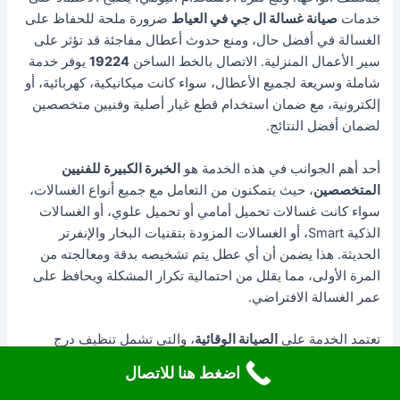
خدمات
صيانة غسالة ال جي في العياط
ضرورة ملحة للحفاظ على
الغسالة في أفضل حال، ومنع حدوث أعطال مفاجئة قد تؤثر على
سير الأعمال المنزلية. الاتصال بالخط الساخن
19224
يوفر خدمة
شاملة وسريعة لجميع الأعطال، سواء كانت ميكانيكية، كهربائية، أو
إلكترونية، مع ضمان استخدام قطع غيار أصلية وفنيين متخصصين
لضمان أفضل النتائج.
أحد أهم الجوانب في هذه الخدمة هو
الخبرة الكبيرة للفنيين
المتخصصين
، حيث يتمكنون من التعامل مع جميع أنواع الغسالات،
سواء كانت غسالات تحميل أمامي أو تحميل علوي، أو الغسالات
الذكية Smart، أو الغسالات المزودة بتقنيات البخار والإنفرتر
الحديثة. هذا يضمن أن أي عطل يتم تشخيصه بدقة ومعالجته من
المرة الأولى، مما يقلل من احتمالية تكرار المشكلة ويحافظ على
عمر الغسالة الافتراضي.
تعتمد الخدمة على
الصيانة الوقائية
، والتي تشمل تنظيف درج
المسحوق والفلاتر، فحص السير والبلي والموتور والحساسات،
اضغط هنا للاتصال
وضبط اللوحات الإلكترونية والبرامج الذكية. هذه الإجراءات تمنع