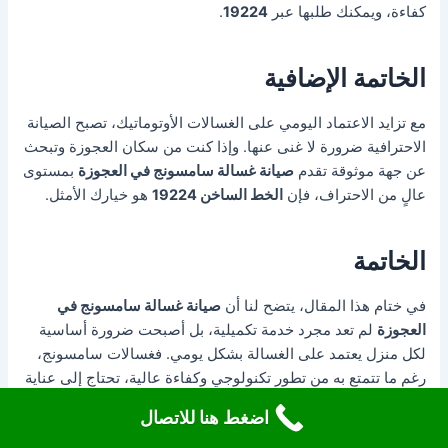
كفاءة، ويمكنك طلبها عبر
19224
.
الخاتمة الإضافية
مع تزايد الاعتماد اليومي على الغسالات الأوتوماتيك، تصبح الصيانة
الاحترافية ضرورة لا غنى عنها. وإذا كنت من سكان العجوزة وتبحث
عن جهة موثوقة تقدم
صيانة غسالة سامسونج في العجوزة
بمستوى
عالٍ من الاحتراف، فإن
الخط الساخن 19224
هو خيارك الأمثل.
الخاتمة
في ختام هذا المقال، يتضح لنا أن
صيانة غسالة سامسونج في
العجوزة
لم تعد مجرد خدمة تكميلية، بل أصبحت ضرورة أساسية
لكل منزل يعتمد على الغسالة بشكل يومي. فغسالات سامسونج،
رغم ما تتمتع به من تطور تكنولوجي وكفاءة عالية، تحتاج إلى عناية
مستمرة وصيانة احترافية للحفاظ على أدائها المثالي وتجنب
اضغط هنا للاتصال
الأعطال المفاجئة التي قد تسبب إزعاجًا كبيرًا للأسرة وتعطيلًا