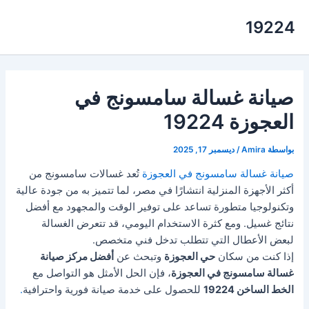
خطي
19224
لى
لمحتوى
صيانة غسالة سامسونج في
العجوزة 19224
بواسطة
Amira
/
ديسمبر 17, 2025
صيانة غسالة سامسونج في العجوزة
تُعد غسالات سامسونج من
أكثر الأجهزة المنزلية انتشارًا في مصر، لما تتميز به من جودة عالية
وتكنولوجيا متطورة تساعد على توفير الوقت والمجهود مع أفضل
نتائج غسيل. ومع كثرة الاستخدام اليومي، قد تتعرض الغسالة
لبعض الأعطال التي تتطلب تدخل فني متخصص.
إذا كنت من سكان
حي العجوزة
وتبحث عن
أفضل مركز صيانة
غسالة سامسونج في العجوزة
، فإن الحل الأمثل هو التواصل مع
الخط الساخن 19224
للحصول على خدمة صيانة فورية واحترافية
.