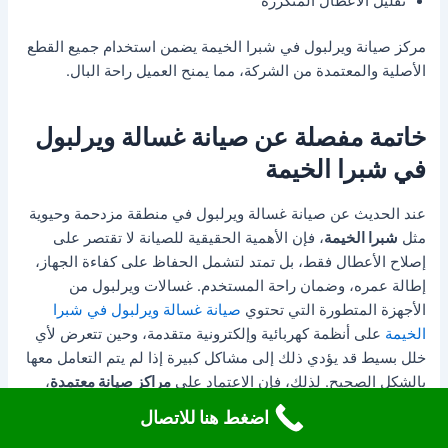
تقليل الأعطال المتكررة
مركز صيانة ويرلبول في شبرا الخيمة يضمن استخدام جميع القطع
الأصلية والمعتمدة من الشركة، مما يمنح العميل راحة البال.
خاتمة مفصلة عن صيانة غسالة ويرلبول
في شبرا الخيمة
عند الحديث عن صيانة غسالة ويرلبول في منطقة مزدحمة وحيوية
مثل
شبرا الخيمة
، فإن الأهمية الحقيقية للصيانة لا تقتصر على
إصلاح الأعطال فقط، بل تمتد لتشمل الحفاظ على كفاءة الجهاز،
إطالة عمره، وضمان راحة المستخدم. غسالات ويرلبول من
الأجهزة المتطورة التي تحتوي
صيانة غسالة ويرلبول في شبرا
الخيمة
على أنظمة كهربائية وإلكترونية متقدمة، وحين تتعرض لأي
خلل بسيط قد يؤدي ذلك إلى مشاكل كبيرة إذا لم يتم التعامل معها
بالشكل الصحيح. لذلك، فإن الاعتماد على
مراكز صيانة معتمدة
،
وعلى رأسها خدمة
الخط الساخن 19224
، يعد خيارًا لا غنى عنه
اضغط هنا للاتصال
لكل مستخدم يريد أن يضمن استمرار الغسالة في أداء مهامها