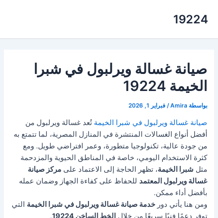
خطي
19224
لى
لمحتوى
صيانة غسالة ويرلبول في شبرا
الخيمة 19224
بواسطة
Amira
/
فبراير 1, 2026
صيانة غسالة ويرلبول في شبرا الخيمة
تُعد غسالة ويرلبول من
أفضل أنواع الغسالات المنتشرة في المنازل المصرية، لما تتمتع به
من جودة عالية، تكنولوجيا متطورة، وعمر افتراضي طويل. ومع
كثرة الاستخدام اليومي، خاصة في المناطق الحيوية والمزدحمة
مثل
شبرا الخيمة
، تظهر الحاجة إلى الاعتماد على
مركز صيانة
غسالة ويرلبول المعتمد
للحفاظ على كفاءة الجهاز وضمان عمله
بأفضل أداء ممكن.
ومن هنا يأتي دور
خدمة صيانة غسالة ويرلبول في شبرا الخيمة
التي
توفر دعمًا فنيًا سريعًا من خلال
الخط الساخن 19224
.