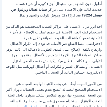
أطول، دون الحاجة إلى استبدال أجزاء كبيرة أو شراء غسالة
جديدة. لذلك فإن الاعتماد على مراكز
صيانة غسالة ويرلبول في
فيصل 19224
يعد قرارًا ذكيًا وموفرًا للوقت والجهد والمال.
أحد أبرز مزايا الاعتماد على مراكز الصيانة المتخصصة هو التأكد من
استخدام قطع الغيار الأصلية في جميع عمليات الإصلاح. فالأجزاء
الأصلية تضمن كفاءة الغسالة بعد الصيانة وتطيل عمرها
الافتراضي، بينما القطع غير الأصلية قد تؤدي إلى تكرار الأعطال
وارتفاع تكلفة الإصلاح على المدى الطويل. بالإضافة إلى ذلك، توفر
مراكز الصيانة الخبرة اللازمة لتشخيص الأعطال بدقة من المرة
الأولى، سواء كانت أعطال ميكانيكية مثل ضعف العصر، اهتزاز
الغسالة، أو مشاكل السير والبكرات، أو أعطال كهربائية مثل اللوحة
الإلكترونية، حساس الباب، أو السخان الداخلي.
من الأمور المهمة أيضًا التي يجب الانتباه لها بعد الصيانة هي
الاستخدام الصحيح للغسالة. يُنصح بعدم تحميل الغسالة بأوزان أكبر
من السعة المسموح بها، توزيع الملابس بشكل متوازن داخل الحلة
لتجنب الاهتزاز، استخدام مسحوق غسيل مناسب لنوع الغسالة،
تنظيف الفلتر بانتظام، وترك باب الغسالة
صيانة غسالة ويرلبول