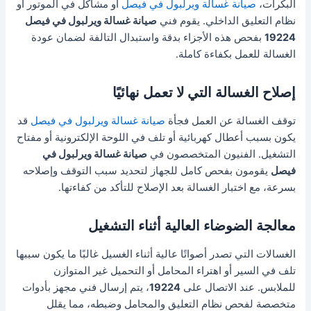
البكرات،
صيانة غسالة ويرلبول في فيصل
أو مشاكل في الموتور أو
نظام التعليق الداخلي. يقوم فني
صيانة غسالة ويرلبول في فيصل
19224
بفحص هذه الأجزاء بدقة واستبدال التالفة لضمان عودة
الغسالة للعمل بكفاءة كاملة.
إصلاح الغسالة التي لا تعمل نهائيًا
توقف الغسالة عن العمل فجأة
صيانة غسالة ويرلبول في فيصل
قد
يكون بسبب أعطال كهربائية أو تلف في اللوحة الإلكترونية أو مفتاح
التشغيل. الفنيون المتخصصون في
صيانة غسالة ويرلبول في
فيصل
يقومون بفحص كامل للجهاز لتحديد سبب التوقف وإصلاحه
بسرعة، مع اختبار الغسالة بعد الإصلاح للتأكد من كفاءتها.
معالجة الضوضاء العالية أثناء التشغيل
الغسالات التي تصدر أصواتًا عالية أثناء الغسيل غالبًا ما يكون سببها
تلف في السير أو اهتراء المحامل أو التحميل غير المتوازن
للملابس. عند الاتصال على
19224
، يتم إرسال فني مجهز بأدوات
متخصصة لفحص نظام التعليق والمحامل وضبطه، مما يقلل