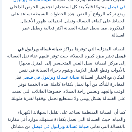
في فيصل
مفتوحًا قليلًا بعد كل استخدام لتجفيف الحوض الداخلي
ومنع تراكم الروائح أو العفن. هذه الخطوات البسيطة تساعد على
الحفاظ على كفاءة الغسالة وتقليل احتمالية ظهور الأعطال
المتكررة، مما يجعل عملية الصيانة أكثر فعالية ويطيل عمر
الغسالة.
الصيانة المنزلية التي توفرها مراكز
صيانة غسالة ويرلبول في
فيصل
تعتبر ميزة كبيرة للعملاء، حيث توفر عليهم عناء نقل الغسالة
إلى مركز الصيانة. يصل الفني المتخصص إلى المنزل مجهزًا
بالأدوات وقطع الغيار اللازمة، ويقوم بإجراء الصيانة في نفس
المكان مع اختبار الغسالة
صيانة غسالة ويرلبول في فيصل
قبل
المغادرة للتأكد من أنها تعمل بكفاءة كاملة. هذه الخدمة توفر
الوقت والجهد وتضمن راحة العملاء، خصوصًا العائلات التي تعتمد
على الغسالة بشكل يومي ولا تستطيع تحمل توقفها لفترة طويلة.
كما أن الصيانة المنتظمة تساعد على تقليل استهلاك الكهرباء
والمياه، حيث الغسالة التي تعمل بكفاءة تستهلك موارد أقل مقارنة
بالغسالة التي تعاني
صيانة غسالة ويرلبول في فيصل
من مشاكل