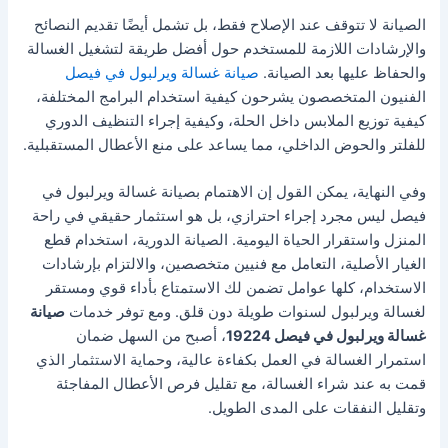
الصيانة لا تتوقف عند الإصلاح فقط، بل تشمل أيضًا تقديم النصائح
والإرشادات اللازمة للمستخدم حول أفضل طريقة لتشغيل الغسالة
والحفاظ عليها بعد الصيانة.
صيانة غسالة ويرلبول في فيصل
الفنيون المتخصصون يشرحون كيفية استخدام البرامج المختلفة،
كيفية توزيع الملابس داخل الحلة، وكيفية إجراء التنظيف الدوري
للفلتر والحوض الداخلي، مما يساعد على منع الأعطال المستقبلية.
وفي النهاية، يمكن القول إن الاهتمام بصيانة غسالة ويرلبول في
فيصل ليس مجرد إجراء احترازي، بل هو استثمار حقيقي في راحة
المنزل واستقرار الحياة اليومية. الصيانة الدورية، استخدام قطع
الغيار الأصلية، التعامل مع فنيين متخصصين، والالتزام بإرشادات
الاستخدام، كلها عوامل تضمن لك الاستمتاع بأداء قوي ومستقر
لغسالة ويرلبول لسنوات طويلة دون قلق. ومع توفر خدمات
صيانة
غسالة ويرلبول في فيصل 19224
، أصبح من السهل ضمان
استمرار الغسالة في العمل بكفاءة عالية، وحماية الاستثمار الذي
قمت به عند شراء الغسالة، مع تقليل فرص الأعطال المفاجئة
وتقليل النفقات على المدى الطويل.