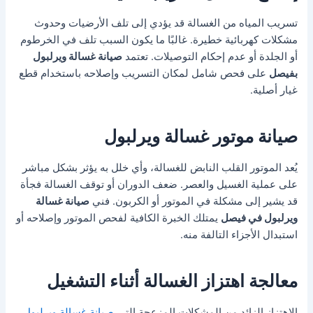
تسريب المياه من الغسالة قد يؤدي إلى تلف الأرضيات وحدوث
مشكلات كهربائية خطيرة. غالبًا ما يكون السبب تلف في الخرطوم
أو الجلدة أو عدم إحكام التوصيلات. تعتمد
صيانة غسالة ويرلبول
بفيصل
على فحص شامل لمكان التسريب وإصلاحه باستخدام قطع
غيار أصلية.
صيانة موتور غسالة ويرلبول
يُعد الموتور القلب النابض للغسالة، وأي خلل به يؤثر بشكل مباشر
على عملية الغسيل والعصر. ضعف الدوران أو توقف الغسالة فجأة
قد يشير إلى مشكلة في الموتور أو الكربون. فني
صيانة غسالة
ويرلبول في فيصل
يمتلك الخبرة الكافية لفحص الموتور وإصلاحه أو
استبدال الأجزاء التالفة منه.
معالجة اهتزاز الغسالة أثناء التشغيل
الاهتزاز الزائد من المشكلات المزعجة التي
صيانة غسالة ويرلبول