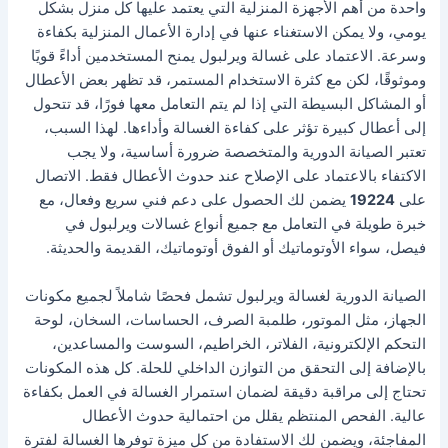
واحدة من أهم الأجهزة المنزلية التي يعتمد عليها كل منزل بشكل
يومي، ولا يمكن الاستغناء عنها في إدارة الأعمال المنزلية بكفاءة
وسرعة. الاعتماد على غسالة ويرلبول يمنح المستخدمين أداءً قويًا
وموثوقًا، لكن مع كثرة الاستخدام المستمر، قد تظهر بعض الأعطال
أو المشاكل البسيطة التي إذا لم يتم التعامل معها فورًا، قد تتحول
إلى أعطال كبيرة تؤثر على كفاءة الغسالة وأداءها. لهذا السبب،
تعتبر الصيانة الدورية والمتخصصة ضرورة أساسية، ولا يجب
الاكتفاء بالاعتماد على الإصلاح عند حدوث الأعطال فقط. الاتصال
على
19224
يضمن لك الحصول على دعم فني سريع وفعال، مع
خبرة طويلة في التعامل مع جميع أنواع غسالات ويرلبول في
فيصل، سواء الأوتوماتيك أو الفوق أوتوماتيك، القديمة والحديثة.
الصيانة الدورية لغسالة ويرلبول تشمل فحصًا شاملاً لجميع مكونات
الجهاز، مثل الموتور، طلمبة الصرف، الحساسات، السخان، لوحة
التحكم الإلكترونية، الفلاتر، الخراطيم، السوست والمساعدين،
بالإضافة إلى التحقق من التوازن الداخلي للحلة. كل هذه المكونات
تحتاج إلى مراقبة دقيقة لضمان استمرار الغسالة في العمل بكفاءة
عالية. الفحص المنتظم يقلل من احتمالية حدوث الأعطال
المفاجئة، ويضمن لك الاستفادة من كل ميزة توفرها الغسالة لفترة