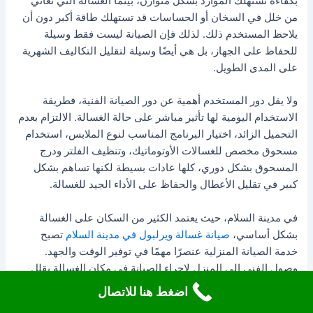
بكفاءة تستهلك الموارد بشكل متوازن، بينما الغسالة التي تعاني
من خلل في السخان أو الحساسات قد تستهلك طاقة أكبر دون أن
يلاحظ المستخدم ذلك. لذلك فإن الصيانة ليست فقط وسيلة
للحفاظ على الجهاز، بل هي أيضًا وسيلة لتقليل التكاليف الشهرية
على المدى الطويل.
ولا يقل دور المستخدم أهمية عن دور الصيانة الفنية، فطريقة
الاستخدام اليومية لها تأثير مباشر على حالة الغسالة. الالتزام بعدم
التحميل الزائد، اختيار البرنامج المناسب لنوع الملابس، استخدام
مسحوق مخصص للغسالات الأوتوماتيك، وتنظيف الفلتر ودرج
المسحوق بشكل دوري، كلها عادات بسيطة لكنها تساهم بشكل
كبير في تقليل الأعطال والحفاظ على الأداء الجيد للغسالة.
في مدينة السلام، حيث يعتمد الكثير من السكان على الغسالة
بشكل أساسي،
صيانة غسالة ويرلبول في مدينة السلام
تصبح
خدمة الصيانة المنزلية عنصرًا مهمًا في توفير الوقت والجهد.
وصول الفني إلى المنزل لإجراء الصيانة في مكان الغسالة يقلل
من مخاطر النقل، ويتيح فحص الجهاز في بيئته الطبيعية، مع التأكد
اضغط هنا للاتصال
من عمله بكفاءة قبل مغادرة الفني. كما أن اختبار الغسالة بعد