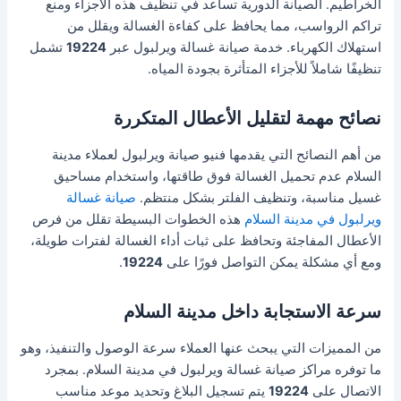
الخراطيم. الصيانة الدورية تساعد في تنظيف هذه الأجزاء ومنع
تراكم الرواسب، مما يحافظ على كفاءة الغسالة ويقلل من
استهلاك الكهرباء. خدمة صيانة غسالة ويرلبول عبر
19224
تشمل
تنظيفًا شاملاً للأجزاء المتأثرة بجودة المياه.
نصائح مهمة لتقليل الأعطال المتكررة
من أهم النصائح التي يقدمها فنيو صيانة ويرلبول لعملاء مدينة
السلام عدم تحميل الغسالة فوق طاقتها، واستخدام مساحيق
غسيل مناسبة، وتنظيف الفلتر بشكل منتظم.
صيانة غسالة
ويرلبول في مدينة السلام
هذه الخطوات البسيطة تقلل من فرص
الأعطال المفاجئة وتحافظ على ثبات أداء الغسالة لفترات طويلة،
ومع أي مشكلة يمكن التواصل فورًا على
19224
.
سرعة الاستجابة داخل مدينة السلام
من المميزات التي يبحث عنها العملاء سرعة الوصول والتنفيذ، وهو
ما توفره مراكز صيانة غسالة ويرلبول في مدينة السلام. بمجرد
الاتصال على
19224
يتم تسجيل البلاغ وتحديد موعد مناسب