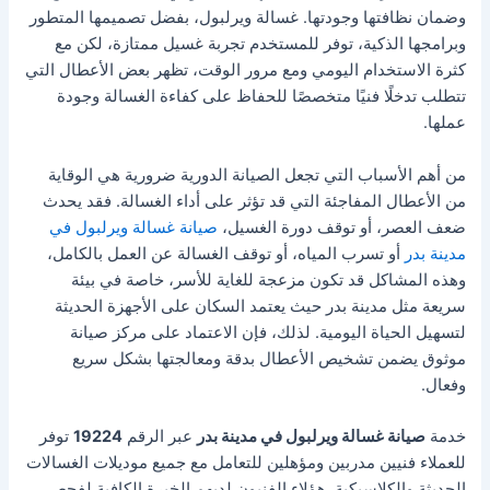
وضمان نظافتها وجودتها. غسالة ويرلبول، بفضل تصميمها المتطور
وبرامجها الذكية، توفر للمستخدم تجربة غسيل ممتازة، لكن مع
كثرة الاستخدام اليومي ومع مرور الوقت، تظهر بعض الأعطال التي
تتطلب تدخلًا فنيًا متخصصًا للحفاظ على كفاءة الغسالة وجودة
عملها.
من أهم الأسباب التي تجعل الصيانة الدورية ضرورية هي الوقاية
من الأعطال المفاجئة التي قد تؤثر على أداء الغسالة. فقد يحدث
ضعف العصر، أو توقف دورة الغسيل،
صيانة غسالة ويرلبول في
مدينة بدر
أو تسرب المياه، أو توقف الغسالة عن العمل بالكامل،
وهذه المشاكل قد تكون مزعجة للغاية للأسر، خاصة في بيئة
سريعة مثل مدينة بدر حيث يعتمد السكان على الأجهزة الحديثة
لتسهيل الحياة اليومية. لذلك، فإن الاعتماد على مركز صيانة
موثوق يضمن تشخيص الأعطال بدقة ومعالجتها بشكل سريع
وفعال.
خدمة
صيانة غسالة ويرلبول في مدينة بدر
عبر الرقم
19224
توفر
للعملاء فنيين مدربين ومؤهلين للتعامل مع جميع موديلات الغسالات
الحديثة والكلاسيكية. هؤلاء الفنيون لديهم الخبرة الكافية لفحص