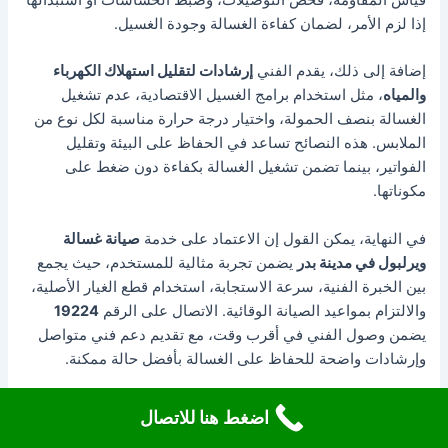
قياس المقاومة، فحص التوصيلات، وضبط الحساسات أو استبدالها
إذا لزم الأمر، لضمان كفاءة الغسالة وجودة الغسيل.
إضافة إلى ذلك، يقدم الفني
إرشادات لتقليل استهلاك الكهرباء
والمياه
، مثل استخدام برامج الغسيل الاقتصادية، عدم تشغيل
الغسالة بنصف الحمولة، واختيار درجة حرارة مناسبة لكل نوع من
الملابس. هذه النصائح تساعد في الحفاظ على البيئة وتقليل
الفواتير، بينما تضمن تشغيل الغسالة بكفاءة دون ضغط على
مكوناتها.
في النهاية، يمكن القول إن الاعتماد على خدمة
صيانة غسالة
ويرلبول في مدينة بدر
يضمن تجربة مثالية للمستخدم، حيث يجمع
بين الخبرة الفنية، سرعة الاستجابة، استخدام قطع الغيار الأصلية،
والالتزام بمواعيد الصيانة الوقائية. الاتصال على الرقم
19224
يضمن وصول الفني في أقرب وقت، مع تقديم دعم فني متواصل
وإرشادات واضحة للحفاظ على الغسالة بأفضل حالة ممكنة.
الاستثمار في صيانة غسالة ويرلبول ليس مجرد إصلاح أعطال، بل
اضغط هنا للاتصال
هو ضمان لاستمرارية الأداء الممتاز للجهاز، وتوفير الوقت والجهد،