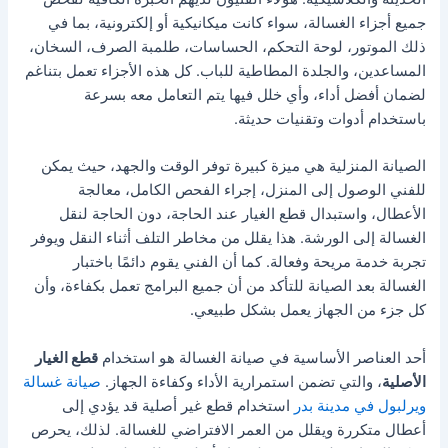
جميع أجزاء الغسالة، سواء كانت ميكانيكية أو إلكترونية، بما في
ذلك الموتور، لوحة التحكم، الحساسات، طلمبة الصرف، السخان،
المساعدين، والجلدة المطاطية للباب. كل هذه الأجزاء تعمل بتناغم
لضمان أفضل أداء، وأي خلل فيها يتم التعامل معه بسرعة
باستخدام أدوات وتقنيات حديثة.
الصيانة المنزلية هي ميزة كبيرة توفر الوقت والجهد، حيث يمكن
للفني الوصول إلى المنزل، إجراء الفحص الكامل، معالجة
الأعطال، واستبدال قطع الغيار عند الحاجة، دون الحاجة لنقل
الغسالة إلى الورشة. هذا يقلل من مخاطر التلف أثناء النقل ويوفر
تجربة خدمة مريحة وفعالة. كما أن الفني يقوم دائمًا باختبار
الغسالة بعد الصيانة للتأكد من أن جميع البرامج تعمل بكفاءة، وأن
كل جزء من الجهاز يعمل بشكل طبيعي.
أحد العناصر الأساسية في صيانة الغسالة هو استخدام
قطع الغيار
الأصلية
، والتي تضمن استمرارية الأداء وكفاءة الجهاز.
صيانة غسالة
ويرلبول في مدينة بدر
استخدام قطع غير أصلية قد يؤدي إلى
أعطال متكررة ويقلل من العمر الافتراضي للغسالة. لذلك، يحرص