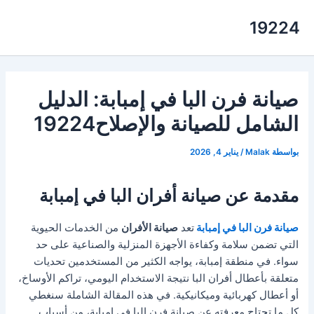
خطي
19224
لى
لمحتوى
صيانة فرن البا في إمبابة: الدليل
الشامل للصيانة والإصلاح19224
بواسطة
Malak
/
يناير 4, 2026
مقدمة عن صيانة أفران البا في إمبابة
صيانة فرن البا في إمبابة
تعد
صيانة الأفران
من الخدمات الحيوية
التي تضمن سلامة وكفاءة الأجهزة المنزلية والصناعية على حد
سواء. في منطقة إمبابة، يواجه الكثير من المستخدمين تحديات
متعلقة بأعطال أفران البا نتيجة الاستخدام اليومي، تراكم الأوساخ،
أو أعطال كهربائية وميكانيكية. في هذه المقالة الشاملة سنغطي
كل ما تحتاج معرفته عن صيانة فرن البا في إمبابة، من أسباب