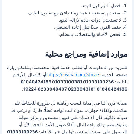
افصل التيار قبل البدء.
استخدم إسفنجة ناعمة وماء دافئ مع صابون لطيف.
لا تستخدم أدوات حادة لإزالة البقع.
جفف الفرن جيدًا قبل إعادة التشغيل.
افحص الأختام والمفصلات بانتظام.
موارد إضافية ومراجع محلية
للمزيد من المعلومات أو لطلب خدمة فنية متخصصة، يمكنكم زيارة
صفحة الخدمة
https://syanah.pro/stoves
أو الاتصال بالأرقام
التالية:
01033100236 01033100381 01040424185
.
01040424186 0233043181 0233048407 19224
صيانة فرن البا في إمبابة ليست رفاهية بل ضرورة للحفاظ على
سلامتك وكفاءة جهازك. سواء كنت تواجه عطلًا طارئًا أو ترغب في
صيانة وقائية، فإن الاعتماد على فنيين معتمدين ومركز صيانة
موثوق يضمن لك راحة البال وأداءً طويل الأمد. للحجز الآن أو
للحصول على استشارة فنية، تواصل عبر الأرقام:
01033100236