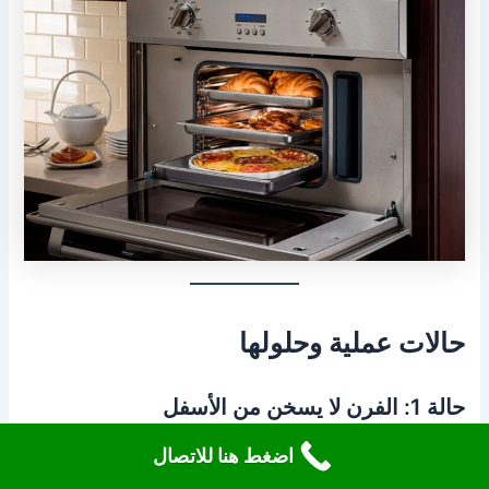
حالات عملية وحلولها
حالة 1: الفرن لا يسخن من الأسفل
السبب المحتمل: عنصر التسخين السفلي تالف.
اضغط هنا للاتصال
الحل: فحص العنصر واستبداله بقطعة أصلية.