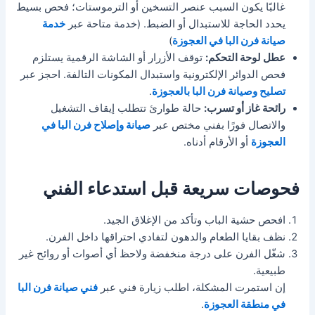
غالبًا يكون السبب عنصر التسخين أو الترموستات؛ فحص بسيط
يحدد الحاجة للاستبدال أو الضبط. (خدمة متاحة عبر
خدمة
صيانة فرن البا في العجوزة
)
عطل لوحة التحكم:
توقف الأزرار أو الشاشة الرقمية يستلزم
فحص الدوائر الإلكترونية واستبدال المكونات التالفة. احجز عبر
تصليح وصيانة فرن البا بالعجوزة
.
رائحة غاز أو تسرب:
حالة طوارئ تتطلب إيقاف التشغيل
والاتصال فورًا بفني مختص عبر
صيانة وإصلاح فرن البا في
العجوزة
أو الأرقام أدناه.
فحوصات سريعة قبل استدعاء الفني
افحص حشية الباب وتأكد من الإغلاق الجيد.
نظف بقايا الطعام والدهون لتفادي احتراقها داخل الفرن.
شغّل الفرن على درجة منخفضة ولاحظ أي أصوات أو روائح غير
طبيعية.
إن استمرت المشكلة، اطلب زيارة فني عبر
فني صيانة فرن البا
في منطقة العجوزة
.