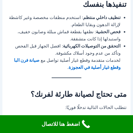
تنفيذها بنفسك
تنظيف داخلي منتظم
: استخدم منظفات مخصصة وغير كاشطة
لإزالة الدهون وبقايا الطعام.
فحص الحشية
: نظفها بقطعة قماش مبللة وصابون خفيف،
واستبدلها إذا كانت متشققة.
التحقق من التوصيلات الكهربائية
: افصل الجهاز قبل الفحص
وتأكد من عدم وجود أسلاك مكشوفة.
لخدمات متقدمة وقطع غيار أصلية تواصل مع
صيانة فرن البا
وقطع غيار أصلية في العجوزة
.
متى تحتاج لصيانة طارئة لفرنك؟
تتطلب الحالات التالية تدخلًا فوريًا:
رائحة غاز قوية أو تسرب واضح.
اضغط هنا للاتصال
شرر كهربائي أو دخان داخل الفرن.