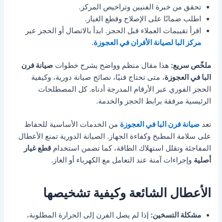
تحقق من خبرة الفنيين وتراخيص المركز.
اطلب ضمانًا على الإصلاح وقطع الغيار.
اقرأ تقييمات العملاء قبل الحجز. ابدأ بالاتصال أو الحجز عبر
مركز البا لصيانة الأفران في العجوزة
.
ملخّص سريع:
هذا مقال منظم وواضح يشرح خطوات
صيانة فرن
البا في العجوزة
، متى تحتاج فنيًا، نصائح صيانة دورية، وكيفية
الحجز الفوري عبر الأرقام المدرجة أدناه. كل المصطلحات
الرئيسية مرفقة برابط الحجز والخدمة.
تعد
صيانة فرن البا في العجوزة
من الخدمات الأساسية للحفاظ
على سلامة المطبخ وكفاءة الجهاز. الصيانة الدورية تمنع الأعطال
المفاجئة وتقلل استهلاك الطاقة، كما تضمن استخدام
قطع غيار
أصلية
وإجراءات آمنة عند التعامل مع الكهرباء أو الغاز.
الأعطال الشائعة وكيفية تشخيصها
مشكلة التسخين:
إذا لم يصل الفرن إلى الحرارة المطلوبة،