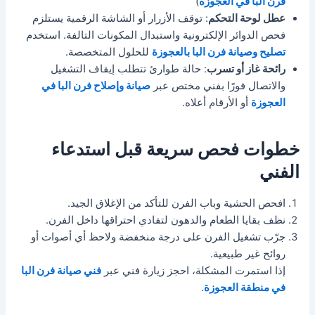
فرن البا في العجوزة
)
عطل لوحة التحكم
: توقف الأزرار أو الشاشة الرقمية يستلزم
فحص الدوائر الإلكترونية واستبدال المكونات التالفة. استخدم
تصليح وصيانة فرن البا بالعجوزة
للحلول المتخصصة.
رائحة غاز أو تسرب
: حالة طوارئ تتطلب إيقاف التشغيل
والاتصال فورًا بفني مختص عبر
صيانة وإصلاح فرن البا في
العجوزة
أو الأرقام أعلاه.
خطوات فحص سريعة قبل استدعاء
الفني
افحص الحشية وباب الفرن للتأكد من الإغلاق الجيد.
نظف بقايا الطعام والدهون لتفادي احتراقها داخل الفرن.
جرّب تشغيل الفرن على درجة منخفضة ولاحظ أي أصوات أو
روائح غير طبيعية.
إذا استمرت المشكلة، احجز زيارة فني عبر
فني صيانة فرن البا
في منطقة العجوزة
.