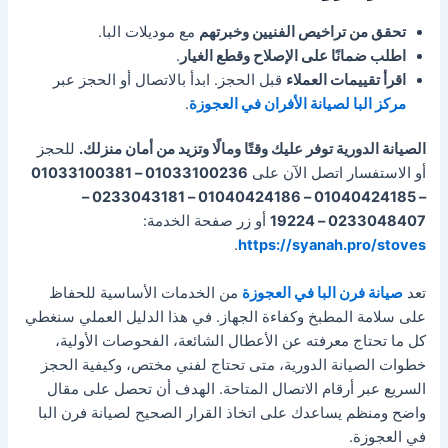
تحقق من تراخيص الفنيين وخبرتهم
مع موديلات البا.
اطلب ضمانًا على الإصلاح وقطع الغيار
.
اقرأ تقييمات العملاء
قبل الحجز. ابدأ بالاتصال أو الحجز عبر
مركز البا لصيانة الأفران في العجوزة
.
الصيانة الدورية توفر عليك وقتًا ومالًا وتزيد من أمان منزلك.
للحجز
أو الاستفسار اتصل الآن على
01033100236 – 01033100381
– 01040424185 – 01040424186 – 0233043181 –
0233048407 – 19224
أو زر صفحة الخدمة:
.
https://syanah.pro/stoves
تعد
صيانة فرن البا في العجوزة
من الخدمات الأساسية للحفاظ
على سلامة المطبخ وكفاءة الجهاز. في هذا الدليل العملي سنغطي
كل ما تحتاج معرفته عن الأعطال الشائعة، الفحوصات الأولية،
خطوات الصيانة الدورية، متى تحتاج لفني مختص، وكيفية الحجز
السريع عبر أرقام الاتصال المتاحة. الهدف أن تحصل على مقال
واضح ومنظم يساعدك على اتخاذ القرار الصحيح لصيانة فرن البا
في العجوزة.