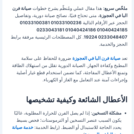
ملخّص سريع:
هذا مقال عملي ومُنظّم يشرح خطوات
صيانة فرن
البا في العجوزة
، متى تحتاج فنيًا، نصائح صيانة دورية، وتفاصيل
الحجز عبر الأرقام التالية
01033100236 01033100381
01040424185 01040424186 0233043181
0233048407 19224
. كل المصطلحات الرئيسية مرفقة برابط
الحجز والخدمة.
تعد
صيانة فرن البا في العجوزة
ضرورة للحفاظ على سلامة
المطبخ وكفاءة الجهاز. الصيانة الدورية تقلل من استهلاك الطاقة
وتمنع الأعطال المفاجئة، كما تضمن استخدام قطع غيار أصلية
وإجراءات آمنة عند التعامل مع الغاز أو الكهرباء.
الأعطال الشائعة وكيفية تشخيصها
مشكلة التسخين
: إذا لم يصل الفرن للحرارة المطلوبة، غالبًا
يكون السبب عنصر التسخين أو الترموستات؛ فحص بسيط
يحدد الحاجة للاستبدال أو الضبط. (رابط الخدمة:
خدمة صيانة