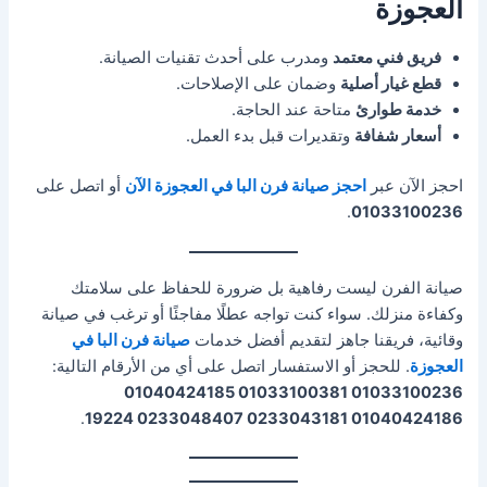
العجوزة
فريق فني معتمد
ومدرب على أحدث تقنيات الصيانة.
قطع غيار أصلية
وضمان على الإصلاحات.
خدمة طوارئ
متاحة عند الحاجة.
أسعار شفافة
وتقديرات قبل بدء العمل.
احجز الآن عبر
احجز صيانة فرن البا في العجوزة الآن
أو اتصل على
.
01033100236
صيانة الفرن ليست رفاهية بل ضرورة للحفاظ على سلامتك
وكفاءة منزلك. سواء كنت تواجه عطلًا مفاجئًا أو ترغب في صيانة
وقائية، فريقنا جاهز لتقديم أفضل خدمات
صيانة فرن البا في
العجوزة
. للحجز أو الاستفسار اتصل على أي من الأرقام التالية:
01033100236 01033100381 01040424185
.
01040424186 0233043181 0233048407 19224